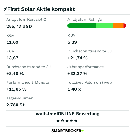
⚡First Solar Aktie kompakt
Analysten-Kursziel Ø
Analysten-Ratings
255,73
USD
KGV
KUV
11,69
5,39
KCV
Durchschnittsrendite 5J
13,67
+21,74
%
Durchschnittsrendite 3J
Jahresperformance
+8,40
%
+32,37
%
Performance 3 Monate
relatives Volumen (rVol)
+11,65
%
1,40
x
Tagesvolumen
2.780 St.
wallstreetONLINE Bewertung
⭐
⭐
⭐
⭐
⭐