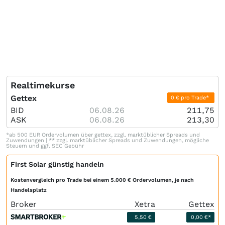
Realtimekurse
Gettex
0 € pro Trade*
BID
06.08.26
211,75
ASK
06.08.26
213,30
*ab 500 EUR Ordervolumen über gettex, zzgl. marktüblicher Spreads und
Zuwendungen | ** zzgl. marktüblicher Spreads und Zuwendungen, mögliche
Steuern und ggf. SEC Gebühr
First Solar günstig handeln
Kostenvergleich pro Trade bei einem 5.000 € Ordervolumen, je nach
Handelsplatz
Broker
Xetra
Gettex
5,50 €
0,00 €*