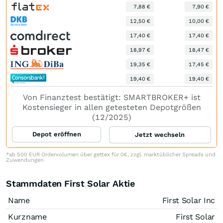
7,88 €
7,90 €
12,50 €
10,00 €
17,40 €
17,40 €
18,97 €
18,47 €
19,35 €
17,45 €
19,40 €
19,40 €
Von Finanztest bestätigt: SMARTBROKER+ ist
Kostensieger in allen getesteten Depotgrößen
(12/2025)
Depot eröffnen
Jetzt wechseln
*ab 500 EUR Ordervolumen über gettex für 0€, zzgl. marktüblicher Spreads und
Zuwendungen
Stammdaten First Solar Aktie
Name
First Solar Inc
Kurzname
First Solar