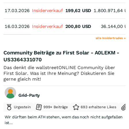
17.03.2026
17.03.2026
Insiderverkauf
199,62
USD
1.800.971,64
U
16.03.2026
16.03.2026
Insiderverkauf
200,80
USD
36.144,00
U
alle Insidertrades »
Community Beiträge zu First Solar - A0LEKM -
US3364331070
Das denkt die wallstreetONLINE Community über
First Solar. Was ist Ihre Meinung? Diskutieren Sie
gerne gleich mit!
Grid-Party
Urgestein
999+ Beiträge
693 erhaltene Likes
Wir dürften beim ATH stehen, wem das noch nicht aufgefallen
ist...