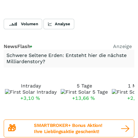
Volumen
Analyse
NewsFlash
Anzeige
Schwere Seltene Erden: Entsteht hier die nächste
Milliardenstory?
Intraday
5 Tage
1 M
+3,10
%
+13,66
%
+2,
SMARTBROKER+ Bonus Aktion!
🎁
Ihre Lieblingsaktie geschenkt!