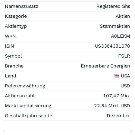
Namenszusatz
Registered Shs
Kategorie
Aktien
Aktientyp
Stammaktien
WKN
A0LEKM
ISIN
US3364331070
Symbol
FSLR
Branche
Erneuerbare Energien
Land
USA
Referenzwährung
USD
Aktienanzahl
107,47 Mio.
Marktkapitalisierung
22,84 Mrd.
USD
Geschäftsjahresende
Dezember