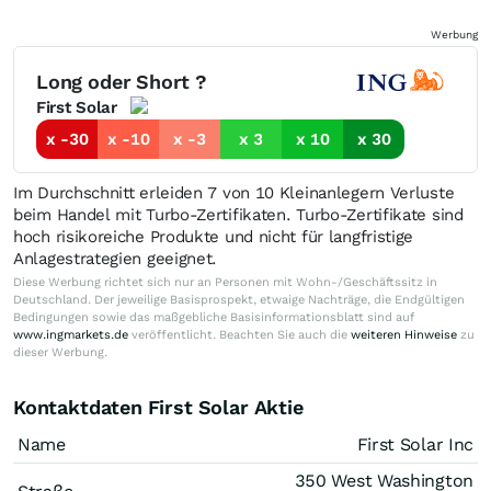
Werbung
Long oder Short ?
First Solar
x -30
x -10
x -3
x 3
x 10
x 30
Im Durchschnitt erleiden 7 von 10 Kleinanlegern Verluste
beim Handel mit Turbo-Zertifikaten. Turbo-Zertifikate sind
hoch risikoreiche Produkte und nicht für langfristige
Anlagestrategien geeignet.
Diese Werbung richtet sich nur an Personen mit Wohn-/Geschäftssitz in
Deutschland. Der jeweilige Basisprospekt, etwaige Nachträge, die Endgültigen
Bedingungen sowie das maßgebliche Basisinformationsblatt sind auf
www.ingmarkets.de
veröffentlicht. Beachten Sie auch die
weiteren Hinweise
zu
dieser Werbung.
Kontaktdaten First Solar Aktie
Name
First Solar Inc
350 West Washington