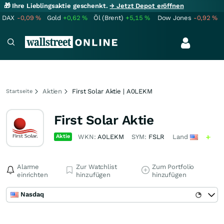
🎁 Ihre Lieblingsaktie geschenkt.
→ Jetzt Depot eröffnen
DAX
-0,09
%
Gold
+0,62
%
Öl (Brent)
+5,15
%
Dow Jones
-0,92
%
Aktien
First Solar Aktie | A0LEKM
Startseite
First Solar Aktie
Aktie
WKN:
A0LEKM
SYM:
FSLR
Land
Alarme
Zur Watchlist
Zum Portfolio
einrichten
hinzufügen
hinzufügen
Nasdaq