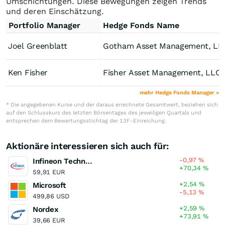
Umschichtungen. Diese Bewegungen zeigen Trends
und deren Einschätzung.
Portfolio Manager
Hedge Fonds Name
Joel Greenblatt
Gotham Asset Management, LL
Ken Fisher
Fisher Asset Management, LLC
mehr Hedge Fonds Manager »
* Die angegebenen Kurse und der daraus errechnete Gesamtwert, beziehen sich
auf den Schlusskurs des letzten Börsentages des jeweiligen Quartals und
entsprechen dem Bewertungsstichtag der 13F-Einreichung.
Aktionäre interessieren sich auch für:
-0,97
%
Infineon Technologies
+70,34
%
59,91 EUR
+2,54
%
Microsoft
-5,13
%
499,86 USD
+2,59
%
Nordex
+73,91
%
39,66 EUR