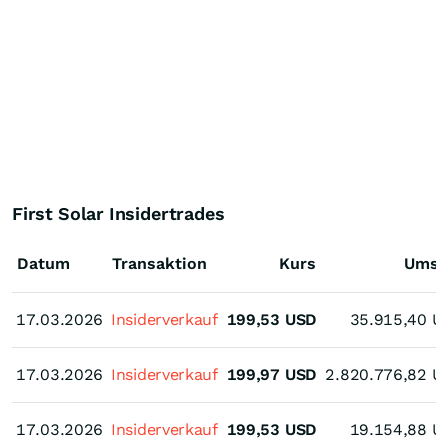
First Solar Insidertrades
Datum
Transaktion
Kurs
Umsa
17.03.2026
17.03.2026
Insiderverkauf
199,53
USD
35.915,40
U
17.03.2026
17.03.2026
Insiderverkauf
199,97
USD
2.820.776,82
U
17.03.2026
17.03.2026
Insiderverkauf
199,53
USD
19.154,88
U