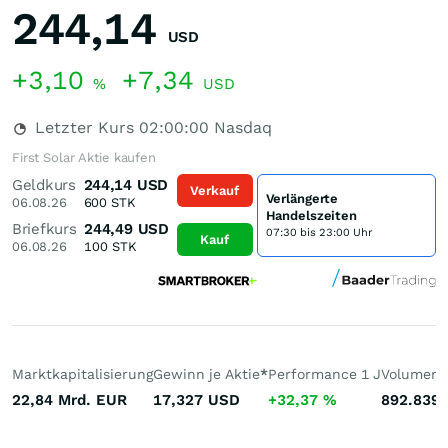
244,14
USD
+3,10
+7,34
%
USD
Letzter Kurs
02:00:00
Nasdaq
First Solar Aktie kaufen
Geldkurs
244,14
USD
Verkauf
Verlängerte
06.08.26
600
STK
Handelszeiten
Briefkurs
244,49
USD
07:30 bis 23:00 Uhr
Kauf
06.08.26
100
STK
Marktkapitalisierung
Gewinn je Aktie
*
Performance 1 J
Volumen 
22,84 Mrd.
EUR
17,327
USD
+32,37
%
892.839