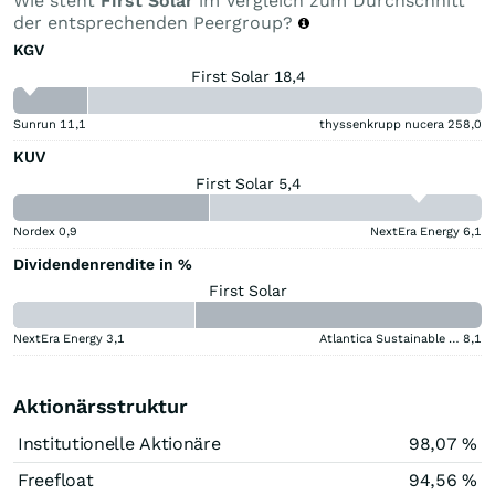
Wie steht
First Solar
im Vergleich zum Durchschnitt
der entsprechenden Peergroup?
KGV
First Solar 18,4
Sunrun
11,1
thyssenkrupp nucera
258,0
KUV
First Solar 5,4
Nordex
0,9
NextEra Energy
6,1
Dividendenrendite in %
First Solar
NextEra Energy
3,1
Atlantica Sustainable Infrastructure
8,1
Aktionärsstruktur
Institutionelle Aktionäre
98,07 %
Freefloat
94,56 %