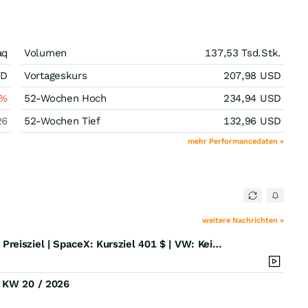
aq
Volumen
137,53 Tsd.
Stk.
SD
Vortageskurs
207,98
USD
%
52-Wochen Hoch
234,94
USD
26
52-Wochen Tief
132,96
USD
mehr Performancedaten »
weitere Nachrichten »
Check: Second-Hand-Aktien: Gold: Goldman senkt Preisziel | SpaceX: Kursziel 401 $ | VW: Keine Panik
) KW 20 / 2026