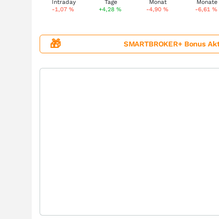
-1,07
%
+4,28
%
-4,90
%
-6,61
%
🎁
SMARTBROKER+ Bonus Aktion