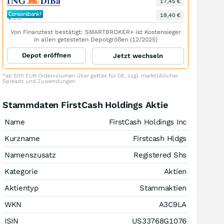
17,45 €
19,40 €
Von Finanztest bestätigt: SMARTBROKER+ ist Kostensieger
in allen getesteten Depotgrößen (12/2025)
Depot eröffnen
Jetzt wechseln
*ab 500 EUR Ordervolumen über gettex für 0€, zzgl. marktüblicher
Spreads und Zuwendungen
Stammdaten FirstCash Holdings Aktie
Name
FirstCash Holdings Inc
Kurzname
Firstcash Hldgs
Namenszusatz
Registered Shs
Kategorie
Aktien
Aktientyp
Stammaktien
WKN
A3C9LA
ISIN
US33768G1076