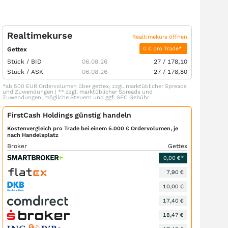
Realtimekurse
Realtimekurs öffnen
0 € pro Trade*
Gettex
Stück /
BID
06.08.26
27
/
178,10
Stück /
ASK
06.08.26
27
/
178,80
*ab 500 EUR Ordervolumen über gettex, zzgl. marktüblicher Spreads
und Zuwendungen | ** zzgl. marktüblicher Spreads und
Zuwendungen, mögliche Steuern und ggf. SEC Gebühr
FirstCash Holdings günstig handeln
Kostenvergleich pro Trade bei einem 5.000 € Ordervolumen, je
nach Handelsplatz
Broker
Gettex
0,00 €*
7,90 €
10,00 €
17,40 €
18,47 €