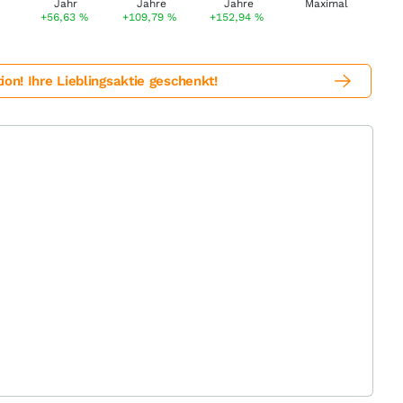
+56,63
%
+109,79
%
+152,94
%
! Ihre Lieblingsaktie geschenkt!