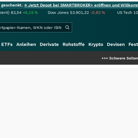
ie geschenkt.
→ Jetzt Depot bei SMARTBROKER+ eröffnen und Willkom
Brent)
83,54
+5,15
%
Dow Jones
53.901,32
-0,92
%
US Tech 1
ETFs
Anleihen
Derivate
Rohstoffe
Krypto
Devisen
Fest
+++
Schwere Seltene Erden: E