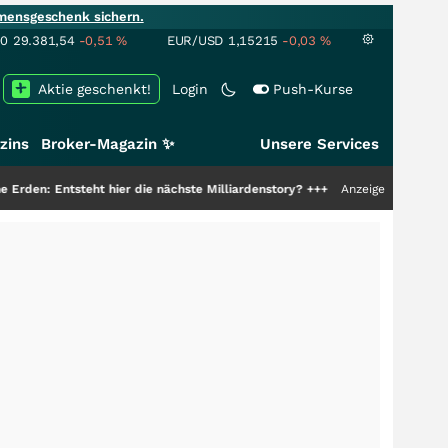
mensgeschenk sichern.
00
29.381,54
-0,51
%
EUR/USD
1,15215
-0,03
%
Aktie geschenkt!
Login
Push-Kurse
zins
Broker-Magazin ✨
Unsere Services
ntsteht hier die nächste Milliardenstory?
+++
Anzeige