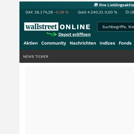
🎁 Ihre Lieblingsakt
DAX
26.174,28
-0,09
%
Gold
4.240,31
0,00
%
Öl (
Depot eröffnen
Aktien
Community
Nachrichten
Indizes
Fonds
NEWS TICKER