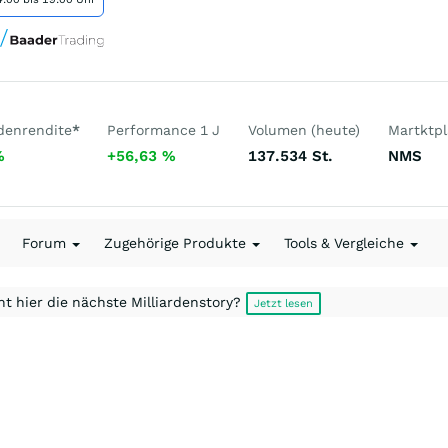
denrendite
*
Performance 1 J
Volumen (heute)
Martktpl
%
+56,63
%
137.534
St.
NMS
Forum
Zugehörige Produkte
Tools & Vergleiche
t hier die nächste Milliardenstory?
Jetzt lesen