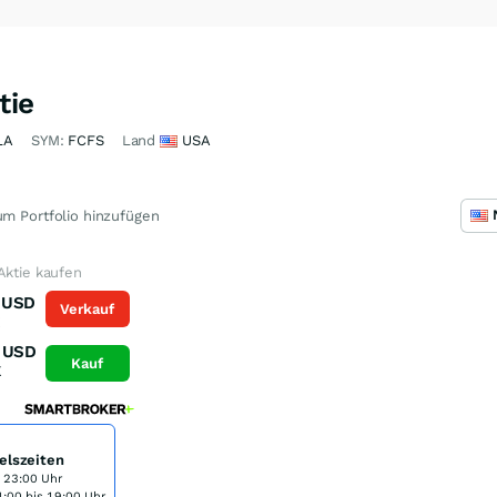
tie
LA
SYM:
FCFS
Land
USA
m Portfolio hinzufügen
Aktie kaufen
USD
Verkauf
K
USD
Kauf
K
elszeiten
s 23:00 Uhr
:00 bis 19:00 Uhr