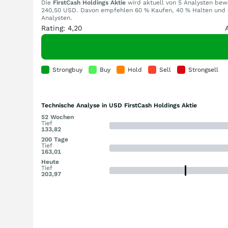
Die
FirstCash Holdings Aktie
wird aktuell von 5 Analysten bewer
240,50 USD. Davon empfehlen 60 % Kaufen, 40 % Halten und 0
Analysten.
Rating: 4,20
Strongbuy
Buy
Hold
Sell
Strongsell
Technische Analyse in USD FirstCash Holdings Aktie
52 Wochen
Tief
133,82
200 Tage
Tief
163,01
Heute
Tief
203,97