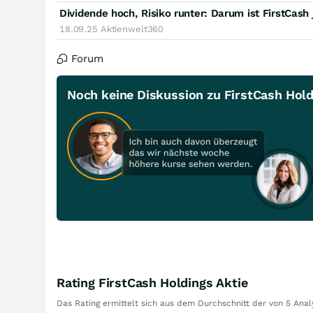
Dividende hoch, Risiko runter: Darum ist FirstCas
18.09.25
Aktienwelt360
Forum
Noch keine Diskussion zu FirstCash Hol
Rating FirstCash Holdings Aktie
Das Rating ermittelt sich aus dem Durchschnitt der von 5 An