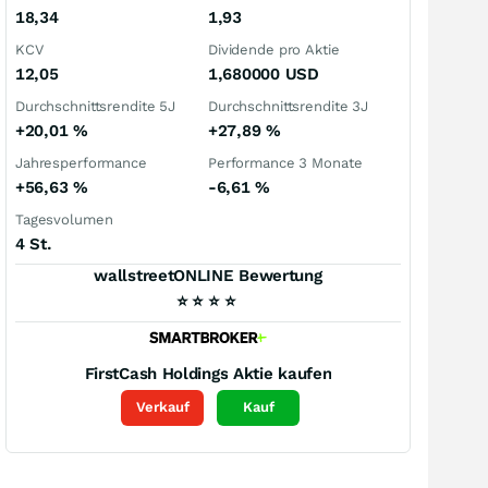
18,34
1,93
KCV
Dividende pro Aktie
12,05
1,680000
USD
Durchschnittsrendite 5J
Durchschnittsrendite 3J
+20,01
%
+27,89
%
Jahresperformance
Performance 3 Monate
+56,63
%
-6,61
%
Tagesvolumen
4 St.
wallstreetONLINE Bewertung
⭐
⭐
⭐
⭐
FirstCash Holdings
Aktie kaufen
Verkauf
Kauf