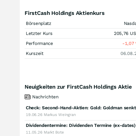
FirstCash Holdings Aktienkurs
Börsenplatz
Nasd
Letzter Kurs
205,76
U
Performance
-1,07
Kurszeit
06.08.
Neuigkeiten zur FirstCash Holdings Aktie
Nachrichten
19.06.26
Markus Weingran
Dividendentermine: Dividenden Termine (ex-dates
11.05.26
Markt Bote