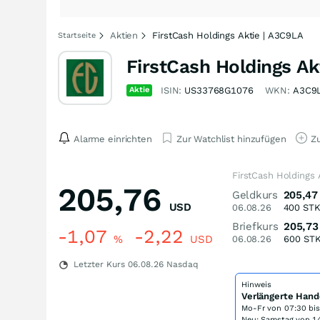
Aktien
FirstCash Holdings Aktie | A3C9LA
Startseite
FirstCash Holdings Ak
Aktie
ISIN:
US33768G1076
WKN:
A3C9
Alarme einrichten
Zur Watchlist hinzufügen
Zu
FirstCash Holdings 
205,76
Geldkurs
205,47
USD
06.08.26
400
ST
Briefkurs
205,73
-1,07
-2,22
%
USD
06.08.26
600
ST
Letzter Kurs
06.08.26
Nasdaq
Hinweis
Verlängerte Hand
Mo-Fr von
07:30 bi
Neu: Samstag von 14