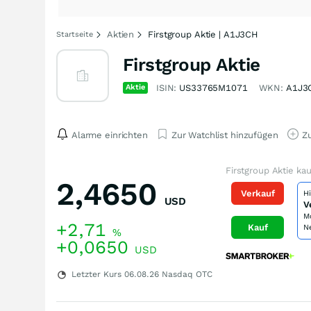
Aktien
Firstgroup Aktie | A1J3CH
Startseite
Firstgroup Aktie
Aktie
ISIN:
US33765M1071
WKN:
A1J3
Alarme einrichten
Zur Watchlist hinzufügen
Zu
Firstgroup Aktie ka
2,4650
Verkauf
H
USD
V
M
+2,71
Kauf
N
%
+0,0650
USD
Letzter Kurs
06.08.26
Nasdaq OTC