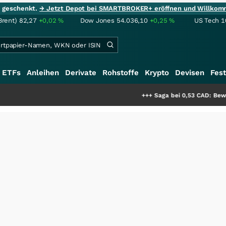
ie geschenkt.
→ Jetzt Depot bei SMARTBROKER+ eröffnen und Willkom
Brent)
82,27
+0,02
%
Dow Jones
54.036,10
+0,25
%
US Tech 1
ETFs
Anleihen
Derivate
Rohstoffe
Krypto
Devisen
Fest
+++
Saga bei 0,53 CAD: Bewertet der Ma