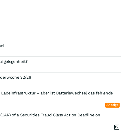
bel
ufgelegenheit?
enderwoche 32/26
e Ladeinfrastruktur – aber ist Batteriewechsel das fehlende
Anzeige
 (CAR) of a Securities Fraud Class Action Deadline on