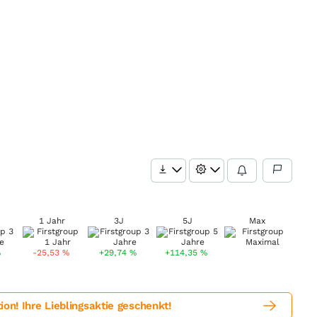
1 Jahr
3J
5J
Max
%
-25,53
%
+29,74
%
+114,35
%
! Ihre Lieblingsaktie geschenkt!