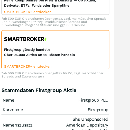
Keine Kompromisse bei Preis & Leistung — Ob Aktien,
Derivate, ETFs, Fonds oder Sparpläne
SMARTBROKER+ entdecken
*ab 500 EUR Ordervolumen über gettex, zzgl. marktüblicher Spreads
und Zuwendungen | ** zzgl. marktüblicher Spreads und
Zuwendungen, mögliche Steuern und ggf. SEC Gebühr
Firstgroup günstig handeln
Über 95.000 Aktien an 29 Börsen handeln
SMARTBROKER+ entdecken
*ab 500 EUR Ordervolumen über gettex für 0€, zzgl. marktüblicher
Spreads und Zuwendungen
Stammdaten Firstgroup Aktie
Name
Firstgroup PLC
Kurzname
Firstgroup
Shs Unsponsored
Namenszusatz
American Depositary