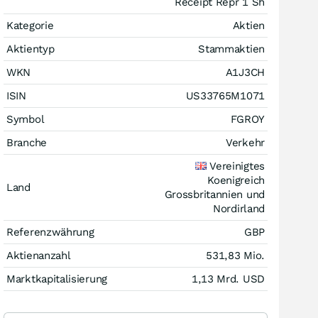
Receipt Repr 1 Sh
Kategorie
Aktien
Aktientyp
Stammaktien
WKN
A1J3CH
ISIN
US33765M1071
Symbol
FGROY
Branche
Verkehr
Vereinigtes
Koenigreich
Land
Grossbritannien und
Nordirland
Referenzwährung
GBP
Aktienanzahl
531,83 Mio.
Marktkapitalisierung
1,13 Mrd.
USD