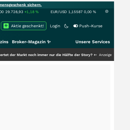
mensgeschenk sichern.
00
29.728,93
+1,18
%
EUR/USD
1,15587
0,00
%
Aktie geschenkt!
Login
Push-Kurse
zins
Broker-Magazin ✨
Unsere Services
rkt noch immer nur die Hälfte der Story?
+++
Anzeige