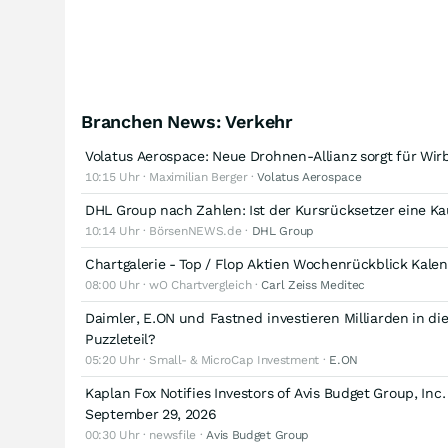
Branchen News: Verkehr
Volatus Aerospace: Neue Drohnen-Allianz sorgt für Wir
10:15 Uhr · Maximilian Berger ·
Volatus Aerospace
DHL Group nach Zahlen: Ist der Kursrücksetzer eine Ka
10:14 Uhr · BörsenNEWS.de ·
DHL Group
Chartgalerie - Top / Flop Aktien Wochenrückblick Kal
08:00 Uhr · wO Chartvergleich ·
Carl Zeiss Meditec
Daimler, E.ON und Fastned investieren Milliarden in di
Puzzleteil?
05:20 Uhr · Small- & MicroCap Investment ·
E.ON
Kaplan Fox Notifies Investors of Avis Budget Group, Inc.
September 29, 2026
00:30 Uhr · newsfile ·
Avis Budget Group