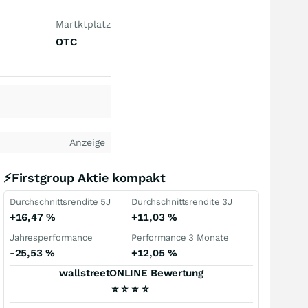
Martktplatz
OTC
Anzeige
⚡Firstgroup Aktie kompakt
Durchschnittsrendite 5J
Durchschnittsrendite 3J
+16,47
%
+11,03
%
Jahresperformance
Performance 3 Monate
-25,53
%
+12,05
%
wallstreetONLINE Bewertung
⭐
⭐
⭐
⭐