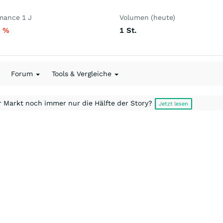
mance 1 J
Volumen (heute)
3
%
1
St.
Forum
Tools & Vergleiche
r Markt noch immer nur die Hälfte der Story?
Jetzt lesen