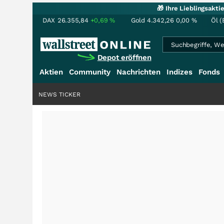
🎁 Ihre Lieblingsakt
DAX
26.355,84
+0,69
%
Gold
4.342,26
0,00
%
Öl (
Depot eröffnen
Aktien
Community
Nachrichten
Indizes
Fonds
NEWS TICKER