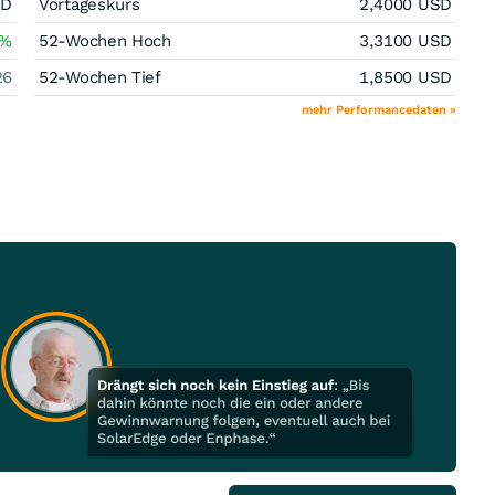
SD
Vortageskurs
2,4000
USD
%
52-Wochen Hoch
3,3100
USD
26
52-Wochen Tief
1,8500
USD
mehr Performancedaten »