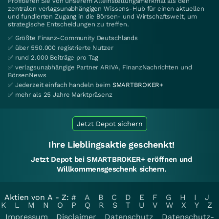
Profitieren Sie von unserem Alleinstellungsmerkmal als den
zentralen verlagsunabhängigen Wissens-Hub für einen aktuellen
und fundierten Zugang in die Börsen- und Wirtschaftswelt, um
strategische Entscheidungen zu treffen.
✅ Größte Finanz-Community Deutschlands
✅ über 550.000 registrierte Nutzer
✅ rund 2.000 Beiträge pro Tag
✅ verlagsunabhängige Partner ARIVA, FinanzNachrichten und
BörsenNews
✅ Jederzeit einfach handeln beim
SMARTBROKER+
✅ mehr als 25 Jahre Marktpräsenz
Jetzt Depot sichern
Ihre Lieblingsaktie geschenkt!
Jetzt Depot bei SMARTBROKER+ eröffnen und
Willkommensgeschenk sichern.
Aktien von A - Z:
#
A
B
C
D
E
F
G
H
I
J
K
L
M
N
O
P
Q
R
S
T
U
V
W
X
Y
Z
Impressum
Disclaimer
Datenschutz
Datenschutz-