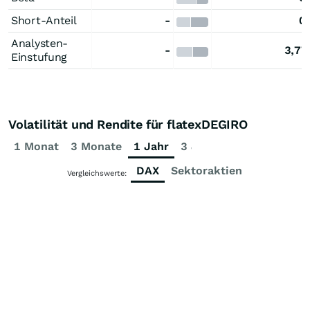
Short-Anteil
-
0
Analysten-
-
3,77
Einstufung
Volatilität und Rendite für flatexDEGIRO
1 Monat
3 Monate
1 Jahr
3 Jahre
5 Jahre
DAX
Sektoraktien
Vergleichswerte: