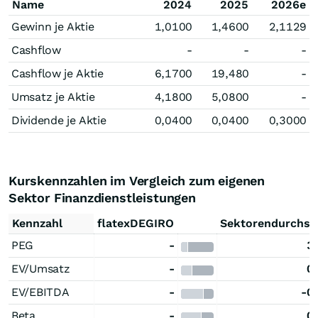
Name
2024
2025
2026e
Gewinn je Aktie
1,0100
1,4600
2,1129
Cashflow
-
-
-
Cashflow je Aktie
6,1700
19,480
-
Umsatz je Aktie
4,1800
5,0800
-
Dividende je Aktie
0,0400
0,0400
0,3000
Kurskennzahlen im Vergleich zum eigenen
Sektor Finanzdienstleistungen
Kennzahl
flatexDEGIRO
Sektorendurchsc
PEG
-
3
EV/Umsatz
-
0
EV/EBITDA
-
-0
Beta
-
0