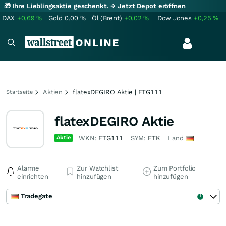
🎁 Ihre Lieblingsaktie geschenkt.
→ Jetzt Depot eröffnen
DAX
+0,69
%
Gold
0,00
%
Öl (Brent)
+0,02
%
Dow Jones
+0,25
%
Aktien
flatexDEGIRO Aktie | FTG111
Startseite
flatexDEGIRO Aktie
Aktie
WKN:
FTG111
SYM:
FTK
Land
Alarme
Zur Watchlist
Zum Portfolio
einrichten
hinzufügen
hinzufügen
Tradegate