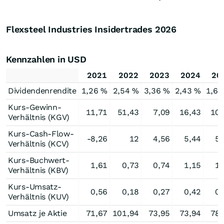
Flexsteel Industries Insidertrades
2026
Kennzahlen in USD
2021
2022
2023
2024
20
Dividendenrendite
1,26 %
2,54 %
3,36 %
2,43 %
1,65
Kurs-Gewinn-
11,71
51,43
7,09
16,43
10,
Verhältnis (KGV)
Kurs-Cash-Flow-
-8,26
12
4,56
5,44
5,
Verhältnis (KCV)
Kurs-Buchwert-
1,61
0,73
0,74
1,15
1,
Verhältnis (KBV)
Kurs-Umsatz-
0,56
0,18
0,27
0,42
0,
Verhältnis (KUV)
Umsatz je Aktie
71,67
101,94
73,95
73,94
78,