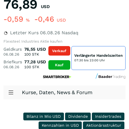
76,89
USD
-0,59
-0,46
%
USD
Letzter Kurs
06.08.26
Nasdaq
Flexsteel Industries Aktie kaufen
Geldkurs
76,55
USD
Verkauf
06.08.26
100
STK
Verlängerte Handelszeiten
07:30 bis 23:00 Uhr
Briefkurs
77,28
USD
Kauf
06.08.26
100
STK
Kurse, Daten, News & Forum
Bilanz in Mio USD
Dividende
Insidertrades
Kennzahlen in USD
Aktionärsstruktur