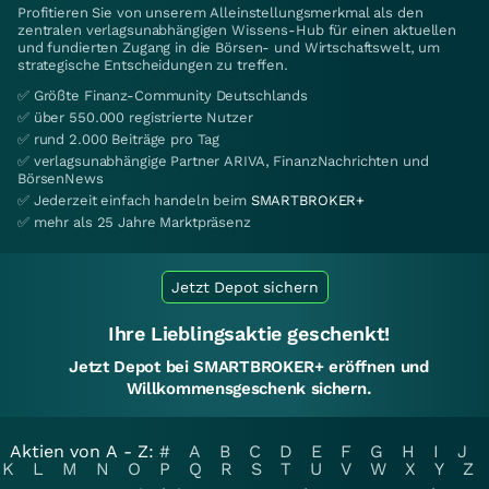
Profitieren Sie von unserem Alleinstellungsmerkmal als den
zentralen verlagsunabhängigen Wissens-Hub für einen aktuellen
und fundierten Zugang in die Börsen- und Wirtschaftswelt, um
strategische Entscheidungen zu treffen.
✅ Größte Finanz-Community Deutschlands
✅ über 550.000 registrierte Nutzer
✅ rund 2.000 Beiträge pro Tag
✅ verlagsunabhängige Partner ARIVA, FinanzNachrichten und
BörsenNews
✅ Jederzeit einfach handeln beim
SMARTBROKER+
✅ mehr als 25 Jahre Marktpräsenz
Jetzt Depot sichern
Ihre Lieblingsaktie geschenkt!
Jetzt Depot bei SMARTBROKER+ eröffnen und
Willkommensgeschenk sichern.
Aktien von A - Z:
#
A
B
C
D
E
F
G
H
I
J
K
L
M
N
O
P
Q
R
S
T
U
V
W
X
Y
Z