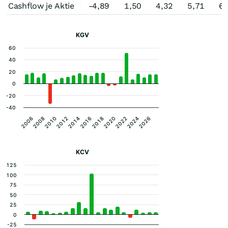
Cashflow je Aktie
-4,89
1,50
4,32
5,71
6,
KGV
60
40
20
0
-20
-40
2006
2012
2018
2024
2008
2014
2020
2026
2010
2016
2022
KCV
125
100
75
50
25
0
-25