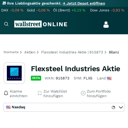
🎁 Ihre Lieblingsaktie geschenkt.
→ Jetzt Depot eröffnen
DAX
-0,09
%
Gold
-0,06
%
Öl (Brent)
+5,15
%
Dow Jones
-0,92
%
Aktien
Flexsteel Industries Aktie | 915873
Bilanz
Startseite
Flexsteel Industries Aktie
Aktie
WKN:
915873
SYM:
FLXS
Land
Alarme
Zur Watchlist
Zum Portfolio
einrichten
hinzufügen
hinzufügen
Nasdaq