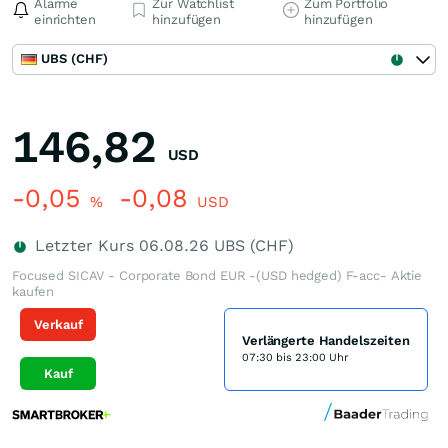
Alarme
Zur Watchlist
Zum Portfolio
einrichten
hinzufügen
hinzufügen
UBS (CHF)
146,82
USD
-0,05
-0,08
%
USD
Letzter Kurs
06.08.26
UBS (CHF)
Focused SICAV - Corporate Bond EUR -(USD hedged) F-acc- Aktie
kaufen
Verkauf
Verlängerte Handelszeiten
07:30 bis 23:00 Uhr
Kauf