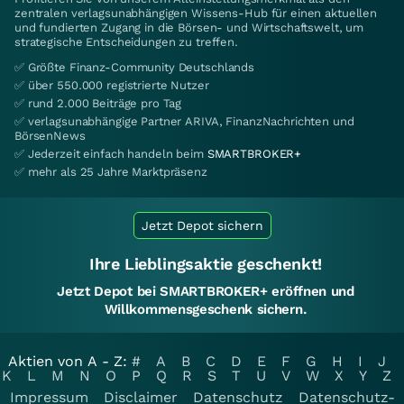
zentralen verlagsunabhängigen Wissens-Hub für einen aktuellen
und fundierten Zugang in die Börsen- und Wirtschaftswelt, um
strategische Entscheidungen zu treffen.
✅ Größte Finanz-Community Deutschlands
✅ über 550.000 registrierte Nutzer
✅ rund 2.000 Beiträge pro Tag
✅ verlagsunabhängige Partner ARIVA, FinanzNachrichten und
BörsenNews
✅ Jederzeit einfach handeln beim
SMARTBROKER+
✅ mehr als 25 Jahre Marktpräsenz
Jetzt Depot sichern
Ihre Lieblingsaktie geschenkt!
Jetzt Depot bei SMARTBROKER+ eröffnen und
Willkommensgeschenk sichern.
Aktien von A - Z:
#
A
B
C
D
E
F
G
H
I
J
K
L
M
N
O
P
Q
R
S
T
U
V
W
X
Y
Z
Impressum
Disclaimer
Datenschutz
Datenschutz-