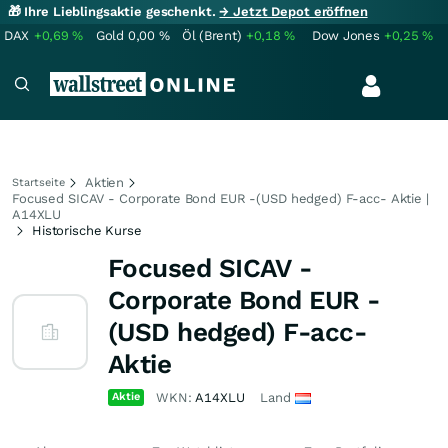
🎁 Ihre Lieblingsaktie geschenkt.
→ Jetzt Depot eröffnen
DAX
+0,69
%
Gold
0,00
%
Öl (Brent)
+0,18
%
Dow Jones
+0,25
%
Aktien
Startseite
Focused SICAV - Corporate Bond EUR -(USD hedged) F-acc- Aktie |
A14XLU
Historische Kurse
Focused SICAV -
Corporate Bond EUR -
(USD hedged) F-acc-
Aktie
Aktie
WKN:
A14XLU
Land