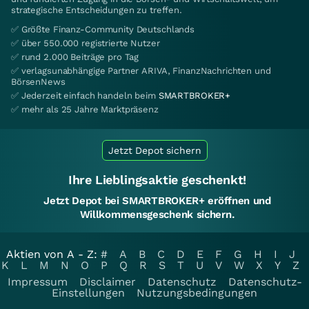
strategische Entscheidungen zu treffen.
✅ Größte Finanz-Community Deutschlands
✅ über 550.000 registrierte Nutzer
✅ rund 2.000 Beiträge pro Tag
✅ verlagsunabhängige Partner ARIVA, FinanzNachrichten und
BörsenNews
✅ Jederzeit einfach handeln beim
SMARTBROKER+
✅ mehr als 25 Jahre Marktpräsenz
Jetzt Depot sichern
Ihre Lieblingsaktie geschenkt!
Jetzt Depot bei SMARTBROKER+ eröffnen und
Willkommensgeschenk sichern.
Aktien von A - Z:
#
A
B
C
D
E
F
G
H
I
J
K
L
M
N
O
P
Q
R
S
T
U
V
W
X
Y
Z
Impressum
Disclaimer
Datenschutz
Datenschutz-
Einstellungen
Nutzungsbedingungen