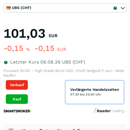
UBS (CHF)
101,03
EUR
-0,15
-0,15
%
EUR
Letzter Kurs
06.08.26
UBS (CHF)
Focused SICAV - High Grade Bond USD -(EUR hedged) F-acc- Aktie
kaufen
Verkauf
Verlängerte Handelszeiten
07:30 bis 23:00 Uhr
Kauf