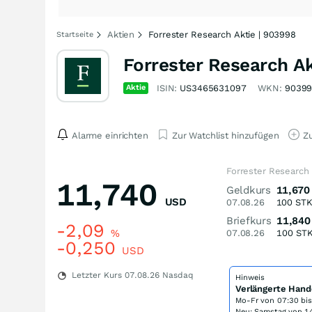
Aktien
Forrester Research Aktie | 903998
Startseite
Forrester Research Ak
Aktie
ISIN:
US3465631097
WKN:
9039
Alarme einrichten
Zur Watchlist hinzufügen
Zu
Forrester Research 
11,740
Geldkurs
11,670
USD
07.08.26
100
ST
Briefkurs
11,840
-2,09
%
07.08.26
100
ST
-0,250
USD
Letzter Kurs
07.08.26
Nasdaq
Hinweis
Verlängerte Hand
Mo-Fr von
07:30 bi
Neu: Samstag von 14