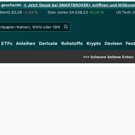
ie geschenkt.
→ Jetzt Depot bei SMARTBROKER+ eröffnen und Willkom
Brent)
82,26
-1,53
%
Dow Jones
54.036,10
+0,25
%
US Tech 1
ETFs
Anleihen
Derivate
Rohstoffe
Krypto
Devisen
Fest
+++
Schwere Seltene Erden: Entsteht hier