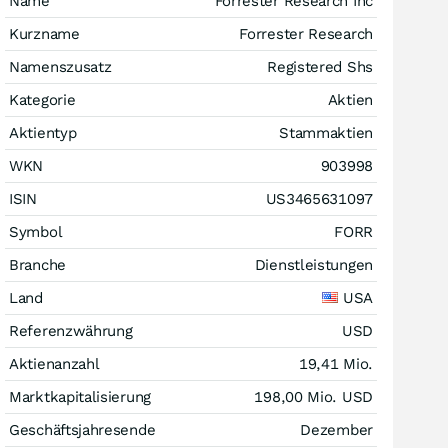
Name
Forrester Research Inc
Kurzname
Forrester Research
Namenszusatz
Registered Shs
Kategorie
Aktien
Aktientyp
Stammaktien
WKN
903998
ISIN
US3465631097
Symbol
FORR
Branche
Dienstleistungen
Land
USA
Referenzwährung
USD
Aktienanzahl
19,41 Mio.
Marktkapitalisierung
198,00 Mio.
USD
Geschäftsjahresende
Dezember