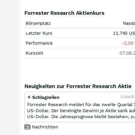
Forrester Research Aktienkurs
Börsenplatz
Nasd
Letzter Kurs
11,740
U
Performance
-2,09
Kurszeit
07.08.
Neuigkeiten zur Forrester Research Aktie
Erstell
✧ Schlagzeilen
Forrester Research meldet für das zweite Quartal
US-Dollar. Der bereinigte Gewinn je Aktie sank au
US-Dollar. Die Jahresprognose bleibt bestehen; 
Nachrichten