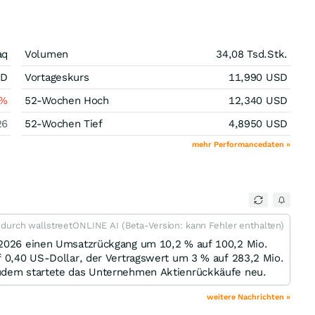
aq
Volumen
34,08 Tsd.
Stk.
SD
Vortageskurs
11,990
USD
%
52-Wochen Hoch
12,340
USD
26
52-Wochen Tief
4,8950
USD
mehr Performancedaten »
t durch wallstreetONLINE AI (Beta-Version: kann Fehler enthalten)
 2026 einen Umsatzrückgang um 10,2 % auf 100,2 Mio.
f 0,40 US-Dollar, der Vertragswert um 3 % auf 283,2 Mio.
zudem startete das Unternehmen Aktienrückkäufe neu.
weitere Nachrichten »