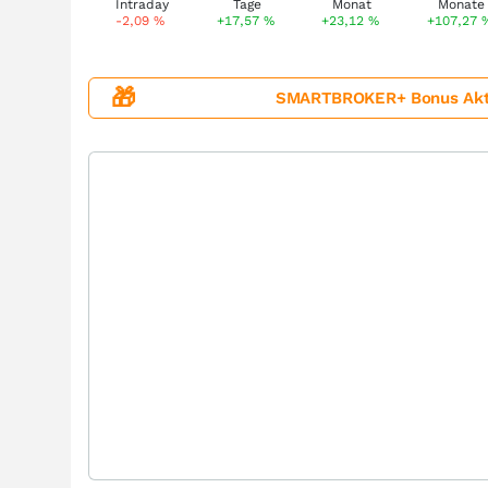
-2,09
%
+17,57
%
+23,12
%
+107,27
🎁
SMARTBROKER+ Bonus Aktion