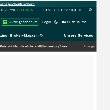
mensgeschenk sichern.
00
29.728,93
+1,18
%
EUR/USD
1,15587
0,00
%
Aktie geschenkt!
Login
Push-Kurse
zins
Broker-Magazin ✨
Unsere Services
 die nächste Milliardenstory?
+++
Anzeige