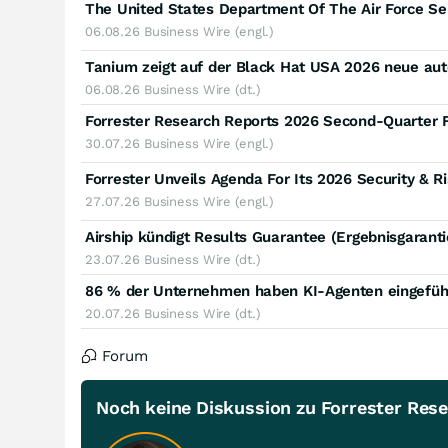
06.08.26
Business Wire (engl.)
06.08.26
Business Wire (dt.)
Forrester Research Reports 2026 Second-Quarter F
30.07.26
Business Wire (engl.)
Forrester Unveils Agenda For Its 2026 Security & R
27.07.26
Business Wire (engl.)
23.07.26
Business Wire (dt.)
20.07.26
Business Wire (dt.)
Forum
Noch keine Diskussion zu Forrester Res