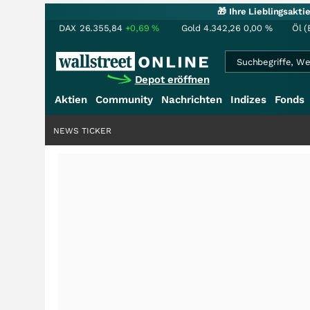
🎁 Ihre Lieblingsakt
DAX
26.355,84
+0,69
%
Gold
4.342,26
0,00
%
Öl (
Depot eröffnen
Aktien
Community
Nachrichten
Indizes
Fonds
NEWS TICKER