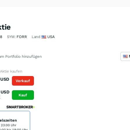
tie
98
SYM:
FORR
Land
USA
m Portfolio hinzufügen
Aktie kaufen
USD
Verkauf
K
USD
Kauf
K
elszeiten
s 23:00 Uhr
:00 bis 19:00 Uhr