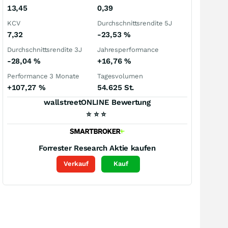
13,45
0,39
KCV
Durchschnittsrendite 5J
7,32
-23,53
%
Durchschnittsrendite 3J
Jahresperformance
-28,04
%
+16,76
%
Performance 3 Monate
Tagesvolumen
+107,27
%
54.625 St.
wallstreetONLINE Bewertung
⭐
⭐
⭐
Forrester Research
Aktie kaufen
Verkauf
Kauf