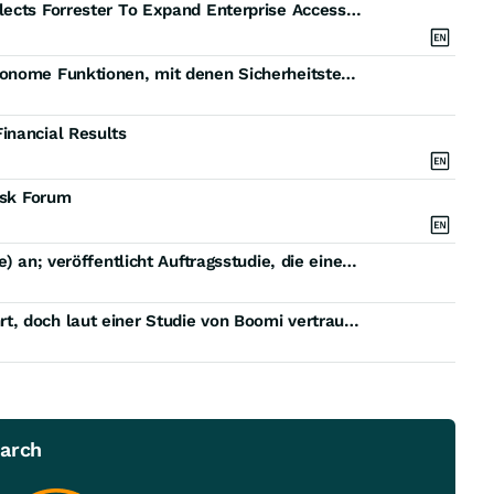
The United States Department Of The Air Force Selects Forrester To Expand Enterprise Access To Research, Advisory Services, And AI-Enabled Insights
Tanium zeigt auf der Black Hat USA 2026 neue autonome Funktionen, mit denen Sicherheitsteams KI-basierten Bedrohungen zuvorkommen
inancial Results
isk Forum
Airship kündigt Results Guarantee (Ergebnisgarantie) an; veröffentlicht Auftragsstudie, die einen ROI von 476% für Musterorganisation ergab
86 % der Unternehmen haben KI-Agenten eingeführt, doch laut einer Studie von Boomi vertrauen ihnen nur 34 %.
earch