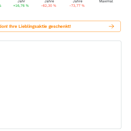
%
+16,76
%
-62,30
%
-73,77
%
! Ihre Lieblingsaktie geschenkt!