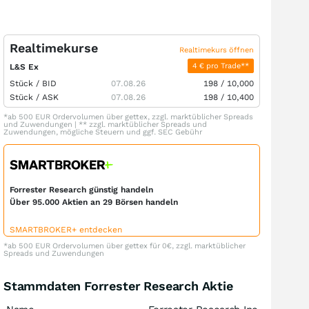
Realtimekurse
Realtimekurs öffnen
4 € pro Trade**
L&S Ex
Stück /
BID
07.08.26
198
/
10,000
Stück /
ASK
07.08.26
198
/
10,400
*ab 500 EUR Ordervolumen über gettex, zzgl. marktüblicher Spreads
und Zuwendungen | ** zzgl. marktüblicher Spreads und
Zuwendungen, mögliche Steuern und ggf. SEC Gebühr
Forrester Research günstig handeln
Über 95.000 Aktien an 29 Börsen handeln
SMARTBROKER+ entdecken
*ab 500 EUR Ordervolumen über gettex für 0€, zzgl. marktüblicher
Spreads und Zuwendungen
Stammdaten Forrester Research Aktie