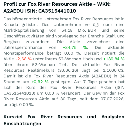
Profil zur Fox River Resources Aktie - WKN:
A2AEDU ISIN: CA3515441010
Das börsennotierte Unternehmen Fox River Resources ist in
Kanada gelistet. Das Unternehmen verfügt über eine
Marktkapitalisierung von 54,18 Mio.
EUR
und seine
Geschäftsaktivitäten sind vorwiegend der Branche Stahl und
Bergbau zuzuordnen. Die Aktie verzeichnet eine
Jahresperformance von
+84,75
%
. Die aktuelle
Monatsperformance beträgt
0,00
%
. Derzeit notiert die
Aktie
-2,68
%
unter ihrem 52-Wochen Hoch und
+186,84
%
über ihrem 52-Wochen Tief. Der aktuelle Fox River
Resources Realtimekurs (
30.06.26
) liegt bei 1,1000
C$
.
Damit ist die Fox River Resources Aktie (A2AEDU) in 24
Stunden um
+0,92
%
gestiegen. Auf 7 Tage gesehen hat
sich der Kurs der Fox River Resources Aktie (ISIN
CA3515441010) um
0,00
%
verändert. Der Gewinn der Fox
River Resources Aktie auf 30 Tage, seit dem 07.07.2026,
beträgt
0,00
%
.
Kursziel Fox River Resources und Analysten
Einschätzungen