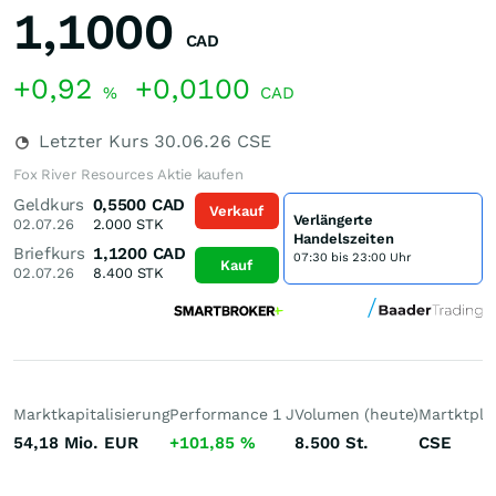
1,1000
CAD
+0,92
+0,0100
%
CAD
Letzter Kurs
30.06.26
CSE
Fox River Resources Aktie kaufen
Geldkurs
0,5500
CAD
Verkauf
Verlängerte
02.07.26
2.000
STK
Handelszeiten
Briefkurs
1,1200
CAD
07:30 bis 23:00 Uhr
Kauf
02.07.26
8.400
STK
Marktkapitalisierung
Performance 1 J
Volumen (heute)
Martktpla
54,18 Mio.
EUR
+101,85
%
8.500
St.
CSE