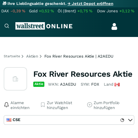
🎁 Ihre Lieblingsaktie geschenkt.
→ Jetzt Depot eröffnen
DAX
-0,39
%
Gold
+0,52
%
Öl (Brent)
+0,75
%
Dow Jones
+0,12
%
Aktien
Fox River Resources Aktie | A2AEDU
Startseite
Fox River Resources Aktie
Aktie
WKN:
A2AEDU
SYM:
FOX
Land
Alarme
Zur Watchlist
Zum Portfolio
einrichten
hinzufügen
hinzufügen
CSE