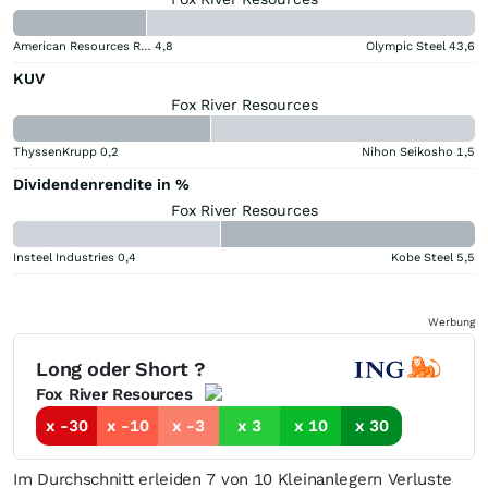
American Resources Registered (A)
4,8
Olympic Steel
43,6
KUV
Fox River Resources
ThyssenKrupp
0,2
Nihon Seikosho
1,5
Dividendenrendite in %
Fox River Resources
Insteel Industries
0,4
Kobe Steel
5,5
Werbung
Long oder Short ?
Fox River Resources
x -30
x -10
x -3
x 3
x 10
x 30
Im Durchschnitt erleiden 7 von 10 Kleinanlegern Verluste