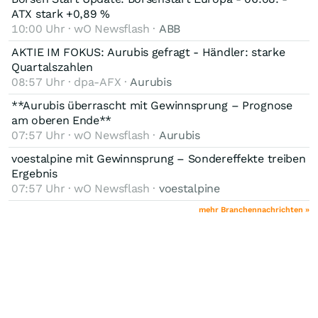
ATX stark +0,89 %
10:00 Uhr · wO Newsflash ·
ABB
AKTIE IM FOKUS: Aurubis gefragt - Händler: starke
Quartalszahlen
08:57 Uhr · dpa-AFX ·
Aurubis
**Aurubis überrascht mit Gewinnsprung – Prognose
am oberen Ende**
07:57 Uhr · wO Newsflash ·
Aurubis
voestalpine mit Gewinnsprung – Sondereffekte treiben
Ergebnis
07:57 Uhr · wO Newsflash ·
voestalpine
mehr Branchennachrichten »