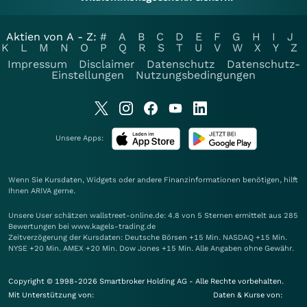
Aktien von A - Z:
#
A
B
C
D
E
F
G
H
I
J
K
L
M
N
O
P
Q
R
S
T
U
V
W
X
Y
Z
Impressum
Disclaimer
Datenschutz
Datenschutz-
Einstellungen
Nutzungsbedingungen
Unsere Apps:
Wenn Sie Kursdaten, Widgets oder andere Finanzinformationen benötigen, hilft
Ihnen
ARIVA
gerne.
Unsere User schätzen wallstreet-online.de: 4.8 von 5 Sternen ermittelt aus 285
Bewertungen bei www.kagels-trading.de
Zeitverzögerung der Kursdaten: Deutsche Börsen +15 Min. NASDAQ +15 Min.
NYSE +20 Min. AMEX +20 Min. Dow Jones +15 Min. Alle Angaben ohne Gewähr.
Copyright © 1998-2026 Smartbroker Holding AG - Alle Rechte vorbehalten.
Mit Unterstützung von:
Daten & Kurse von: