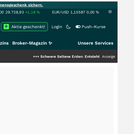
mensgeschenk sichern.
00
29.728,93
+1,18
%
EUR/USD
1,15587
0,00
%
Aktie geschenkt!
Login
Push-Kurse
zins
Broker-Magazin ✨
Unsere Services
+++
Schwere Seltene Erden: Entsteht hier die nächste Milliarden
Anzeige