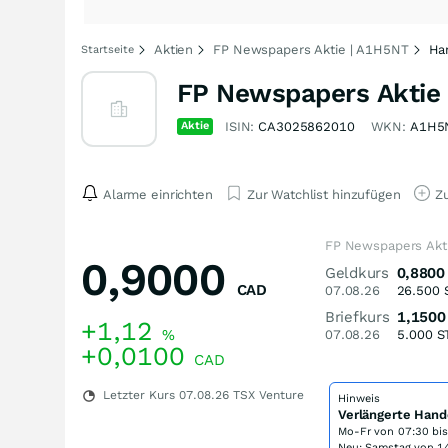
Aktien
FP Newspapers Aktie | A1H5NT
Ha
Startseite
FP Newspapers Aktie
Aktie
ISIN:
CA3025862010
WKN:
A1H5
Alarme einrichten
Zur Watchlist hinzufügen
Zu
FP Newspapers Akt
0,9000
Geldkurs
0,8800
CAD
07.08.26
26.500
Briefkurs
1,1500
+1,12
%
07.08.26
5.000
S
+0,0100
CAD
Letzter Kurs
07.08.26
TSX Venture
Hinweis
Verlängerte Hand
Mo-Fr von
07:30 bi
Neu: Samstag von 14