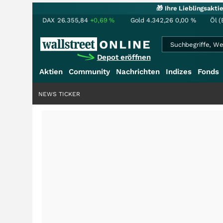
🎁 Ihre Lieblingsakt
DAX
26.355,84
+0,69
%
Gold
4.342,26
0,00
%
Öl (
Depot eröffnen
Aktien
Community
Nachrichten
Indizes
Fonds
NEWS TICKER