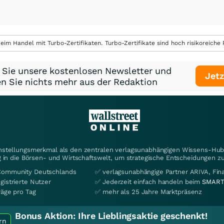
eim Handel mit Turbo-Zertifikaten. Turbo-Zertifikate sind hoch risikoreiche P
 Sie unsere kostenlosen Newsletter und
Jetz
n Sie nichts mehr aus der Redaktion
instellungsmerkmal als den zentralen verlagsunabhängigen Wissens-Hub 
 in die Börsen- und Wirtschaftswelt, um strategische Entscheidungen zu
Community Deutschlands
✅ verlagsunabhängige Partner ARIVA, Fi
gistrierte Nutzer
✅ Jederzeit einfach handeln beim
SMART
räge pro Tag
✅ mehr als 25 Jahre Marktpräsenz
Bonus Aktion:
Ihre Lieblingsaktie geschenkt!
rn