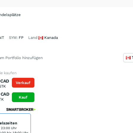
ndelsplätze
NT
SYM:
FP
Land
Kanada
m Portfolio hinzufügen
ie kaufen
CAD
Verkauf
STK
CAD
Kauf
TK
elszeiten
s 23:00 Uhr
:00 bis 19:00 Uhr