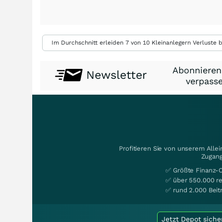
Im Durchschnitt erleiden 7 von 10 Kleinanlegern Verluste b
Abonnieren
Newsletter
verpasse
Profitieren Sie von unserem Alle
Zugang
✅ Größte Finanz-
✅ über 550.000 re
✅ rund 2.000 Beit
Jetzt Depot siche