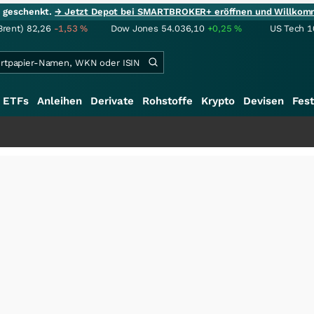
ie geschenkt.
→ Jetzt Depot bei SMARTBROKER+ eröffnen und Willkom
Brent)
82,26
-1,53
%
Dow Jones
54.036,10
+0,25
%
US Tech 1
ETFs
Anleihen
Derivate
Rohstoffe
Krypto
Devisen
Fest