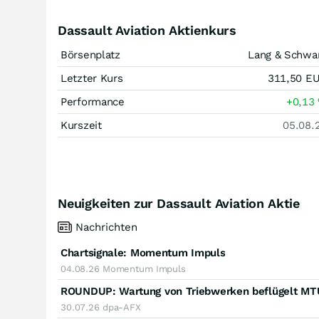
Dassault Aviation Aktienkurs
Börsenplatz
Lang & Schwa
Letzter Kurs
311,50
E
Performance
+0,13
Kurszeit
05.08.
Neuigkeiten zur Dassault Aviation Aktie
Nachrichten
Chartsignale:
Momentum Impuls
04.08.26
Momentum Impuls
ROUNDUP: Wartung von Triebwerken beflügelt MTU 
30.07.26
dpa-AFX