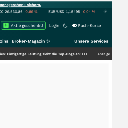
mensgeschenk sichern.
00
29.530,86
-0,69
%
EUR/USD
1,15495
-0,04
%
Aktie geschenkt!
Login
Push-Kurse
zins
Broker-Magazin ✨
Unsere Services
tige Leistung zieht die Top-Dogs an!
+++
Anzeige