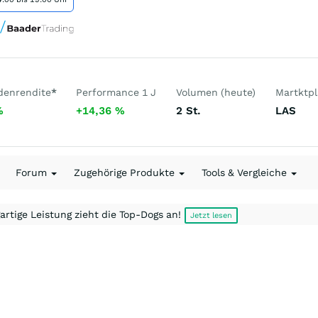
denrendite
*
Performance 1 J
Volumen (heute)
Martktpl
%
+14,36
%
2
St.
LAS
Forum
Zugehörige Produkte
Tools & Vergleiche
artige Leistung zieht die Top-Dogs an!
Jetzt lesen