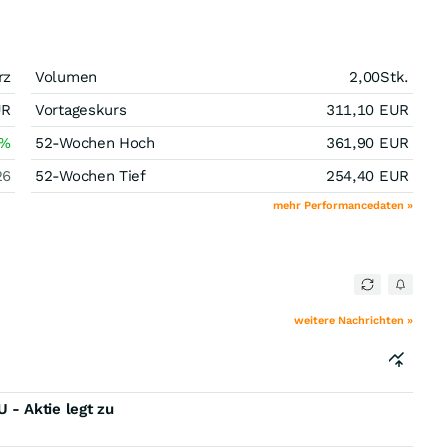
rz
Volumen
2,00
Stk.
UR
Vortageskurs
311,10
EUR
%
52-Wochen Hoch
361,90
EUR
26
52-Wochen Tief
254,40
EUR
mehr Performancedaten »
weitere Nachrichten »
- Aktie legt zu