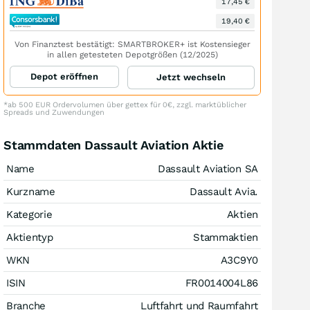
17,45 €
19,40 €
Von Finanztest bestätigt: SMARTBROKER+ ist Kostensieger
in allen getesteten Depotgrößen (12/2025)
Depot eröffnen
Jetzt wechseln
*ab 500 EUR Ordervolumen über gettex für 0€, zzgl. marktüblicher
Spreads und Zuwendungen
Stammdaten Dassault Aviation Aktie
Name
Dassault Aviation SA
Kurzname
Dassault Avia.
Kategorie
Aktien
Aktientyp
Stammaktien
WKN
A3C9Y0
ISIN
FR0014004L86
Branche
Luftfahrt und Raumfahrt