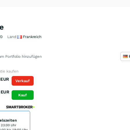
e
Y0
Land
Frankreich
m Portfolio hinzufügen
ktie kaufen
EUR
Verkauf
EUR
Kauf
elszeiten
s 23:00 Uhr
:00 bis 19:00 Uhr