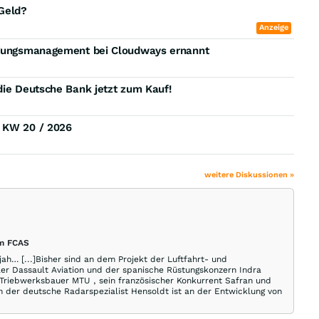
 Geld?
Anzeige
ligungsmanagement bei Cloudways ernannt
die Deutsche Bank jetzt zum Kauf!
) KW 20 / 2026
weitere Diskussionen »
em FCAS
h… [...]Bisher sind an dem Projekt der Luftfahrt- und
ler Dassault Aviation und der spanische Rüstungskonzern Indra
 Triebwerksbauer MTU , sein französischer Konkurrent Safran und
 der deutsche Radarspezialist Hensoldt ist an der Entwicklung von