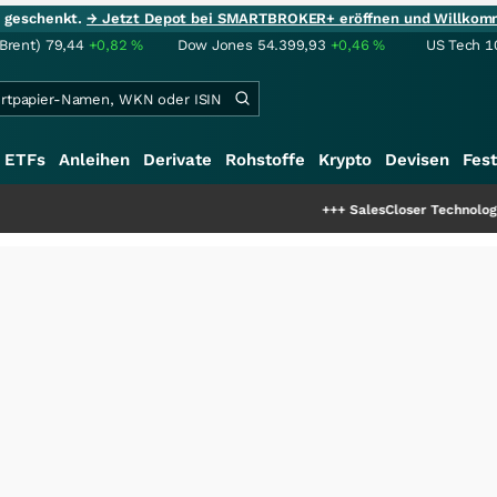
ie geschenkt.
→ Jetzt Depot bei SMARTBROKER+ eröffnen und Willkom
(Brent)
79,44
+0,82
%
Dow Jones
54.399,93
+0,46
%
US Tech 1
ETFs
Anleihen
Derivate
Rohstoffe
Krypto
Devisen
Fest
+++
SalesCloser Technologies: Einzigar