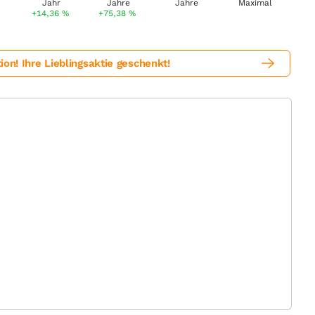
+14,36
%
+75,38
%
! Ihre Lieblingsaktie geschenkt!