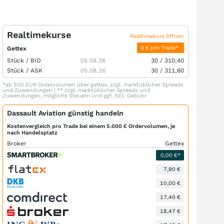
Realtimekurse
Realtimekurs öffnen
0 € pro Trade*
Gettex
Stück /
BID
05.08.26
30
/
310,40
Stück /
ASK
05.08.26
30
/
311,60
*ab 500 EUR Ordervolumen über gettex, zzgl. marktüblicher Spreads
und Zuwendungen | ** zzgl. marktüblicher Spreads und
Zuwendungen, mögliche Steuern und ggf. SEC Gebühr
Dassault Aviation günstig handeln
Kostenvergleich pro Trade bei einem 5.000 € Ordervolumen, je
nach Handelsplatz
Broker
Gettex
0,00 €*
7,90 €
10,00 €
17,40 €
18,47 €