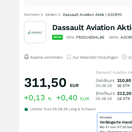
Aktien
Dassault Aviation Aktie | A3C9Y0
Startseite
Dassault Aviation Akti
Aktie
ISIN:
FR0014004L86
WKN:
A3C9
Alarme einrichten
Zur Watchlist hinzufügen
Zu
Dassault Aviation A
311,50
Geldkurs
310,80
EUR
05.08.26
16
STK
Briefkurs
312,20
+0,13
+0,40
%
EUR
05.08.26
16
STK
Letzter Kurs
05.08.26
Lang & Schwarz
Hinweis
Verlängerte Hand
Mo-Fr von
07:30 bi
Neu: Samstag von 14