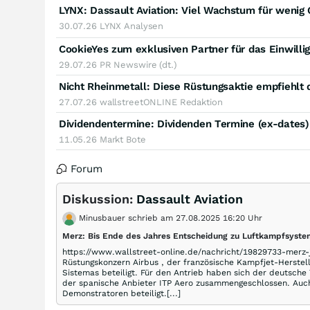
LYNX: Dassault Aviation: Viel Wachstum für wenig
30.07.26
LYNX Analysen
CookieYes zum exklusiven Partner für das Einwil
29.07.26
PR Newswire (dt.)
Nicht Rheinmetall: Diese Rüstungsaktie empfiehlt 
27.07.26
wallstreetONLINE Redaktion
Dividendentermine: Dividenden Termine (ex-dates
11.05.26
Markt Bote
Forum
Diskussion:
Dassault Aviation
Minusbauer schrieb am 27.08.2025 16:20 Uhr
Merz: Bis Ende des Jahres Entscheidung zu Luftkampfsyst
https://www.wallstreet-online.de/nachricht/19829733-merz-ja
Rüstungskonzern Airbus , der französische Kampfjet-Herstel
Sistemas beteiligt. Für den Antrieb haben sich der deutsche
der spanische Anbieter ITP Aero zusammengeschlossen. Auch
Demonstratoren beteiligt.[...]