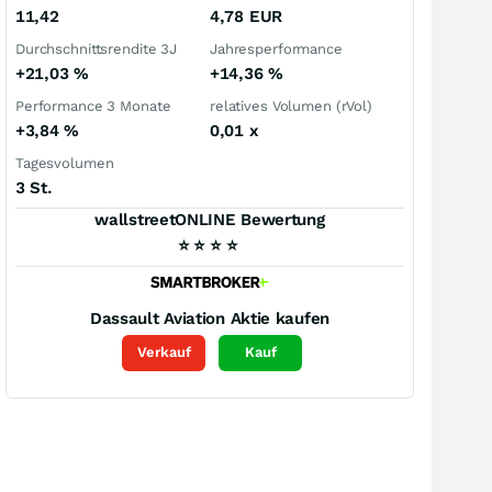
11,42
4,78
EUR
Durchschnittsrendite 3J
Jahresperformance
+21,03
%
+14,36
%
Performance 3 Monate
relatives Volumen (rVol)
+3,84
%
0,01
x
Tagesvolumen
3 St.
wallstreetONLINE Bewertung
⭐
⭐
⭐
⭐
Dassault Aviation
Aktie kaufen
Verkauf
Kauf