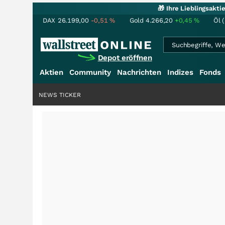
🎁 Ihre Lieblingsakt
DAX
26.199,00
-0,51
%
Gold
4.266,20
+0,45
%
Öl 
Depot eröffnen
Aktien
Community
Nachrichten
Indizes
Fonds
NEWS TICKER