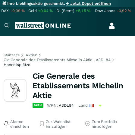
🎁 Ihre Lieblingsaktie geschenkt.
→ Jetzt Depot eröffnen
DAX
-0,09
%
Gold
+0,64
%
Öl (Brent)
+5,15
%
Dow Jones
-0,92
%
Aktien
Startseite
Cie Generale des Etablissements Michelin Aktie | A3DL84
Handelsplätze
Cie Generale des
Etablissements Michelin
Aktie
Aktie
WKN:
A3DL84
Land
Alarme
Zur Watchlist
Zum Portfolio
einrichten
hinzufügen
hinzufügen