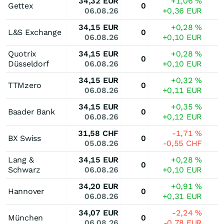
34,32
EUR
+1,06
%
Gettex
0
06.08.26
+0,36
EUR
34,15
EUR
+0,28
%
L&S Exchange
0
06.08.26
+0,10
EUR
Quotrix
34,15
EUR
+0,28
%
0
Düsseldorf
06.08.26
+0,10
EUR
34,15
EUR
+0,32
%
TTMzero
0
06.08.26
+0,11
EUR
34,15
EUR
+0,35
%
Baader Bank
0
06.08.26
+0,12
EUR
31,58
CHF
-1,71
%
BX Swiss
0
05.08.26
-0,55
CHF
Lang &
34,15
EUR
+0,28
%
0
Schwarz
06.08.26
+0,10
EUR
34,20
EUR
+0,91
%
Hannover
0
06.08.26
+0,31
EUR
34,07
EUR
-2,24
%
München
0
06.08.26
-0,78
EUR