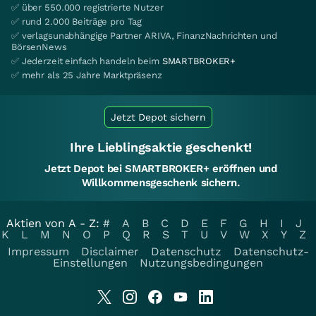
✅ über 550.000 registrierte Nutzer
✅ rund 2.000 Beiträge pro Tag
✅ verlagsunabhängige Partner ARIVA, FinanzNachrichten und
BörsenNews
✅ Jederzeit einfach handeln beim
SMARTBROKER+
✅ mehr als 25 Jahre Marktpräsenz
Jetzt Depot sichern
Ihre Lieblingsaktie geschenkt!
Jetzt Depot bei SMARTBROKER+ eröffnen und
Willkommensgeschenk sichern.
Aktien von A - Z:
#
A
B
C
D
E
F
G
H
I
J
K
L
M
N
O
P
Q
R
S
T
U
V
W
X
Y
Z
Impressum
Disclaimer
Datenschutz
Datenschutz-
Einstellungen
Nutzungsbedingungen