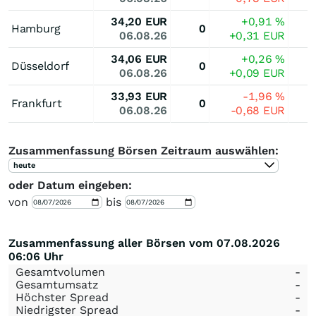
34,20
EUR
+0,91
%
Hamburg
0
06.08.26
+0,31
EUR
34,06
EUR
+0,26
%
Düsseldorf
0
06.08.26
+0,09
EUR
33,93
EUR
-1,96
%
Frankfurt
0
06.08.26
-0,68
EUR
Zusammenfassung Börsen Zeitraum auswählen:
heute
oder Datum eingeben:
von
bis
Zusammenfassung aller Börsen vom 07.08.2026
06:06 Uhr
Gesamtvolumen
-
Gesamtumsatz
-
Höchster Spread
-
Niedrigster Spread
-