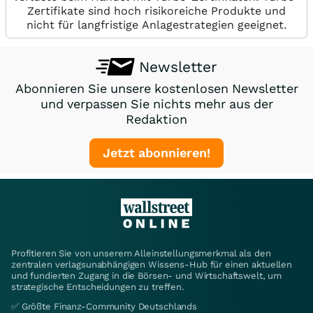
Zertifikate sind hoch risikoreiche Produkte und
nicht für langfristige Anlagestrategien geeignet.
Newsletter
Abonnieren Sie unsere kostenlosen Newsletter
und verpassen Sie nichts mehr aus der
Redaktion
Jetzt abonnieren!
Profitieren Sie von unserem Alleinstellungsmerkmal als den
zentralen verlagsunabhängigen Wissens-Hub für einen aktuellen
und fundierten Zugang in die Börsen- und Wirtschaftswelt, um
strategische Entscheidungen zu treffen.
✅ Größte Finanz-Community Deutschlands