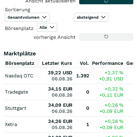
Ansicht aktualisieren
Sortierung
Gesamtvolumen
absteigend
Alle
Börsenplatz
vorherige Ansicht
Marktplätze
Börsenplatz
Letzter Kurs
Vol.
Performance
Ges
39,22
USD
+2,37
%
Nasdaq OTC
1.392
06.08.26
+0,91
USD
34,15
EUR
+0,32
%
Tradegate
0
06.08.26
+0,11
EUR
34,09
EUR
+0,26
%
Stuttgart
0
06.08.26
+0,09
EUR
34,26
EUR
+0,26
%
Xetra
1
05.08.26
+0,09
EUR