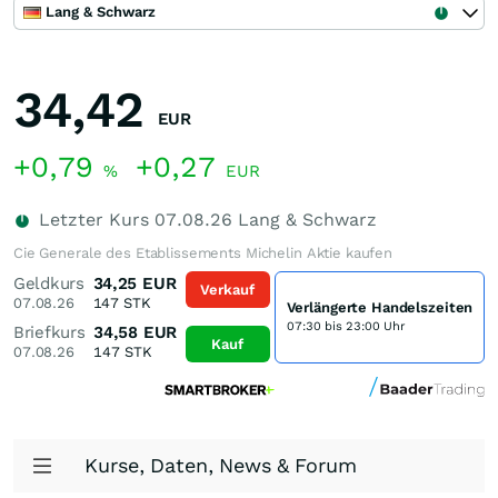
Lang & Schwarz
34,42
EUR
+0,79
+0,27
%
EUR
Letzter Kurs
07.08.26
Lang & Schwarz
Cie Generale des Etablissements Michelin Aktie kaufen
Geldkurs
34,25
EUR
Verkauf
07.08.26
147
STK
Verlängerte Handelszeiten
07:30 bis 23:00 Uhr
Briefkurs
34,58
EUR
Kauf
07.08.26
147
STK
Kurse, Daten, News & Forum