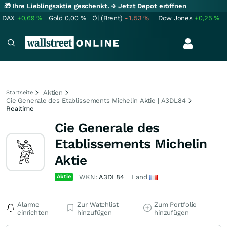
🎁 Ihre Lieblingsaktie geschenkt.
→ Jetzt Depot eröffnen
DAX
+0,69
%
Gold
0,00
%
Öl (Brent)
-1,53
%
Dow Jones
+0,25
%
Aktien
Startseite
Cie Generale des Etablissements Michelin Aktie | A3DL84
Realtime
Cie Generale des
Etablissements Michelin
Aktie
Aktie
WKN:
A3DL84
Land
Alarme
Zur Watchlist
Zum Portfolio
einrichten
hinzufügen
hinzufügen