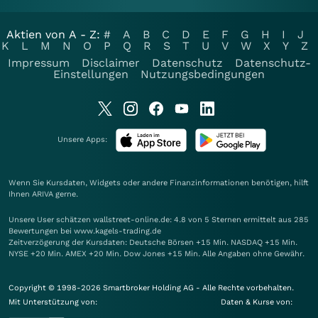
Aktien von A - Z:
#
A
B
C
D
E
F
G
H
I
J
K
L
M
N
O
P
Q
R
S
T
U
V
W
X
Y
Z
Impressum
Disclaimer
Datenschutz
Datenschutz-
Einstellungen
Nutzungsbedingungen
Unsere Apps:
Wenn Sie Kursdaten, Widgets oder andere Finanzinformationen benötigen, hilft
Ihnen
ARIVA
gerne.
Unsere User schätzen wallstreet-online.de: 4.8 von 5 Sternen ermittelt aus 285
Bewertungen bei www.kagels-trading.de
Zeitverzögerung der Kursdaten: Deutsche Börsen +15 Min. NASDAQ +15 Min.
NYSE +20 Min. AMEX +20 Min. Dow Jones +15 Min. Alle Angaben ohne Gewähr.
Copyright © 1998-2026 Smartbroker Holding AG - Alle Rechte vorbehalten.
Mit Unterstützung von:
Daten & Kurse von: