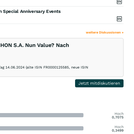
h Special Anniversary Events
weitere Diskussionen »
ON S.A. Nun Value? Nach
-Tag 14.06.2024 (alte ISIN FR0000125585, neue ISIN
Jetzt mitdiskutieren
Hoch
0,7075
Hoch
0,3499