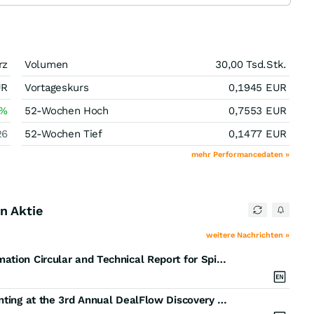
rz
Volumen
30,00 Tsd.
Stk.
UR
Vortageskurs
0,1945
EUR
%
52-Wochen Hoch
0,7553
EUR
26
52-Wochen Tief
0,1477
EUR
mehr Performancedaten »
n Aktie
weitere Nachrichten »
White Gold Announces Filing of Management Information Circular and Technical Report for Spin-Out of W2 Critical Minerals
HomeDiv(SM) a division of IMEX USA, Inc. is Presenting at the 3rd Annual DealFlow Discovery Conference