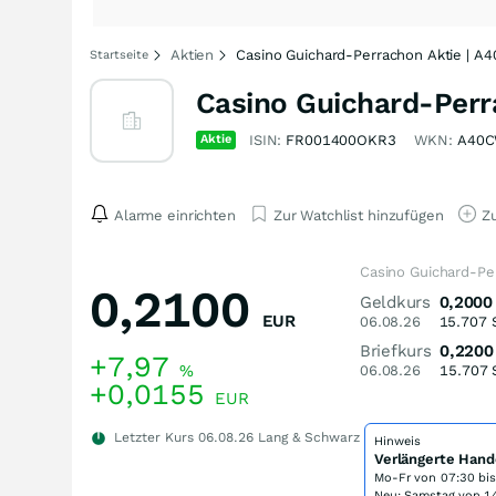
Aktien
Casino Guichard-Perrachon Aktie | 
Startseite
Casino Guichard-Perr
Aktie
ISIN:
FR001400OKR3
WKN:
A40
Alarme einrichten
Zur Watchlist hinzufügen
Zu
Casino Guichard-Pe
0,2100
Geldkurs
0,2000
EUR
06.08.26
15.707
Briefkurs
0,2200
+7,97
%
06.08.26
15.707
+0,0155
EUR
Letzter Kurs
06.08.26
Lang & Schwarz
Hinweis
Verlängerte Hand
Mo-Fr von
07:30 bi
Neu: Samstag von 14