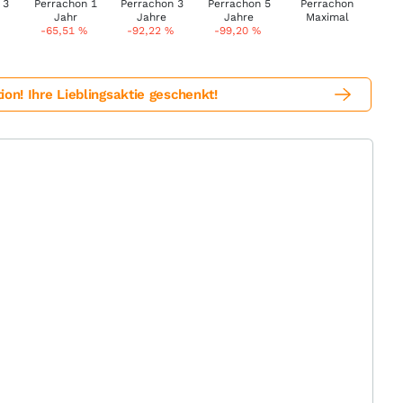
-65,51
%
-92,22
%
-99,20
%
! Ihre Lieblingsaktie geschenkt!