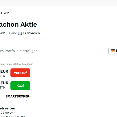
A40CWP
achon Aktie
CWP
Land
Frankreich
m Portfolio hinzufügen
rrachon Aktie kaufen
EUR
Verkauf
STK
EUR
Kauf
STK
elszeiten
s 23:00 Uhr
:00 bis 19:00 Uhr