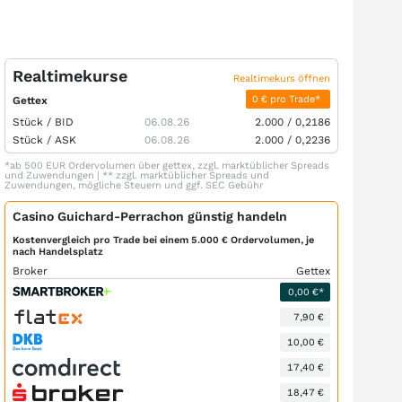
Realtimekurse
Realtimekurs öffnen
0 € pro Trade*
Gettex
Stück /
BID
06.08.26
2.000
/
0,2186
Stück /
ASK
06.08.26
2.000
/
0,2236
*ab 500 EUR Ordervolumen über gettex, zzgl. marktüblicher Spreads
und Zuwendungen | ** zzgl. marktüblicher Spreads und
Zuwendungen, mögliche Steuern und ggf. SEC Gebühr
Casino Guichard-Perrachon günstig handeln
Kostenvergleich pro Trade bei einem 5.000 € Ordervolumen, je
nach Handelsplatz
Broker
Gettex
0,00 €*
7,90 €
10,00 €
17,40 €
18,47 €