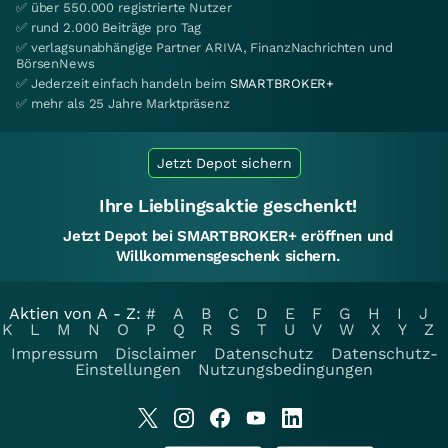
✅ über 550.000 registrierte Nutzer
✅ rund 2.000 Beiträge pro Tag
✅ verlagsunabhängige Partner ARIVA, FinanzNachrichten und
BörsenNews
✅ Jederzeit einfach handeln beim
SMARTBROKER+
✅ mehr als 25 Jahre Marktpräsenz
Jetzt Depot sichern
Ihre Lieblingsaktie geschenkt!
Jetzt Depot bei SMARTBROKER+ eröffnen und
Willkommensgeschenk sichern.
Aktien von A - Z:
#
A
B
C
D
E
F
G
H
I
J
K
L
M
N
O
P
Q
R
S
T
U
V
W
X
Y
Z
Impressum
Disclaimer
Datenschutz
Datenschutz-
Einstellungen
Nutzungsbedingungen