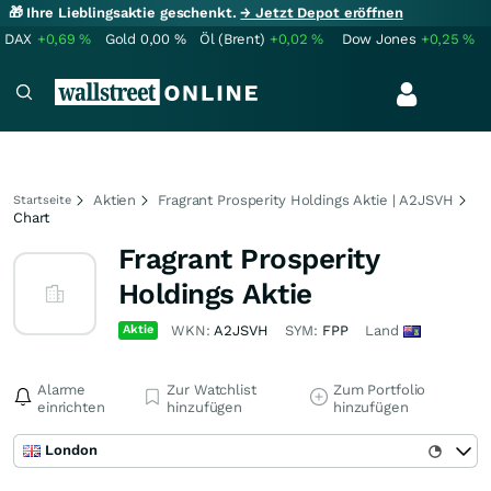
🎁 Ihre Lieblingsaktie geschenkt.
→ Jetzt Depot eröffnen
DAX
+0,69
%
Gold
0,00
%
Öl (Brent)
+0,02
%
Dow Jones
+0,25
%
Aktien
Fragrant Prosperity Holdings Aktie | A2JSVH
Startseite
Chart
Fragrant Prosperity
Holdings Aktie
Aktie
WKN:
A2JSVH
SYM:
FPP
Land
Alarme
Zur Watchlist
Zum Portfolio
einrichten
hinzufügen
hinzufügen
London