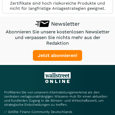
Zertifikate sind hoch risikoreiche Produkte und
nicht für langfristige Anlagestrategien geeignet.
Newsletter
Abonnieren Sie unsere kostenlosen Newsletter
und verpassen Sie nichts mehr aus der
Redaktion
Jetzt abonnieren!
Profitieren Sie von unserem Alleinstellungsmerkmal als den
zentralen verlagsunabhängigen Wissens-Hub für einen aktuellen
und fundierten Zugang in die Börsen- und Wirtschaftswelt, um
strategische Entscheidungen zu treffen.
✅ Größte Finanz-Community Deutschlands