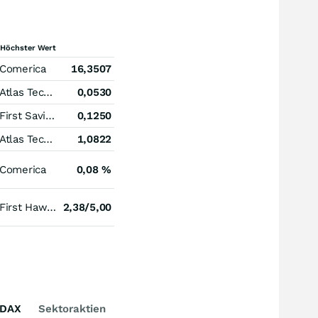
Höchster Wert
Comerica
16,3507
Atlas Technical Consultants Registered (A)
0,0530
First Savings Financial Group
0,1250
Atlas Technical Consultants Registered (A)
1,0822
Comerica
0,08 %
First Hawaiian
2,38/5,00
DAX
Sektoraktien