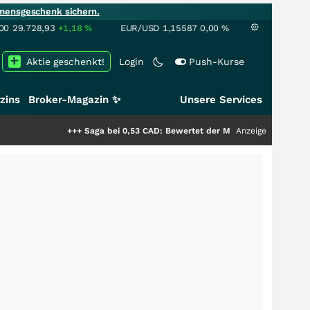
mensgeschenk sichern.
00
29.728,93
+1,18
%
EUR/USD
1,15587
0,00
%
Aktie geschenkt!
Login
Push-Kurse
zins
Broker-Magazin ✨
Unsere Services
+++
Saga bei 0,53 CAD: Bewertet der Markt noch immer nur die Häl
Anzeige