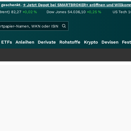
ie geschenkt.
→ Jetzt Depot bei SMARTBROKER+ eröffnen und Willkom
Brent)
82,27
+0,02
%
Dow Jones
54.036,10
+0,25
%
US Tech 1
ETFs
Anleihen
Derivate
Rohstoffe
Krypto
Devisen
Fest