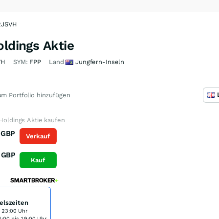
A2JSVH
oldings Aktie
VH
SYM:
FPP
Land
Jungfern-Inseln
m Portfolio hinzufügen
 Holdings Aktie kaufen
GBP
Verkauf
GBP
Kauf
elszeiten
s 23:00 Uhr
:00 bis 19:00 Uhr