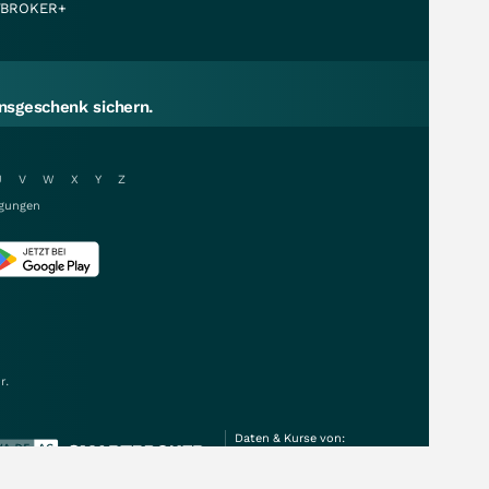
BROKER+
sgeschenk sichern.
U
V
W
X
Y
Z
gungen
r.
Daten & Kurse von: