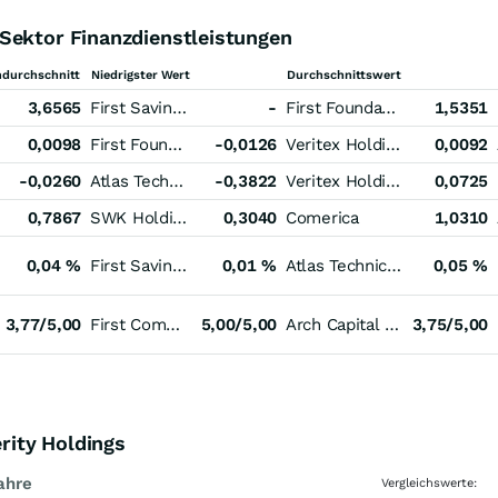
Sektor Finanzdienstleistungen
durchschnitt
Niedrigster Wert
Durchschnittswert
3,6565
First Savings Financial Group
-
First Foundation
1,5351
0,0098
First Foundation
-0,0126
Veritex Holdings
0,0092
-0,0260
Atlas Technical Consultants Registered (A)
-0,3822
Veritex Holdings
0,0725
0,7867
SWK Holdings
0,3040
Comerica
1,0310
0,04 %
First Savings Financial Group
0,01 %
Atlas Technical Consultants Registered (A)
0,05 %
3,77/5,00
First Community
5,00/5,00
Arch Capital Group
3,75/5,00
erity Holdings
ahre
Vergleichswerte: