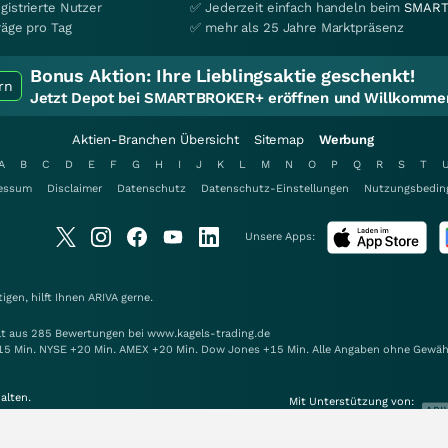
gistrierte Nutzer
✅ Jederzeit einfach handeln beim
SMART
räge pro Tag
✅ mehr als 25 Jahre Marktpräsenz
Bonus Aktion:
Ihre Lieblingsaktie geschenkt!
rn
Jetzt Depot bei SMARTBROKER+ eröffnen und Willkommen
Aktien-Branchen Übersicht
Sitemap
Werbung
A
B
C
D
E
F
G
H
I
J
K
L
M
N
O
P
Q
R
S
T
essum
Disclaimer
Datenschutz
Datenschutz-Einstellungen
Nutzungsbedin
Unsere Apps:
gen, hilft Ihnen
ARIVA
gerne.
elt aus 285 Bewertungen bei www.kagels-trading.de
15 Min. NYSE +20 Min. AMEX +20 Min. Dow Jones +15 Min. Alle Angaben ohne Gewäh
alten.
Mit Unterstützung von: