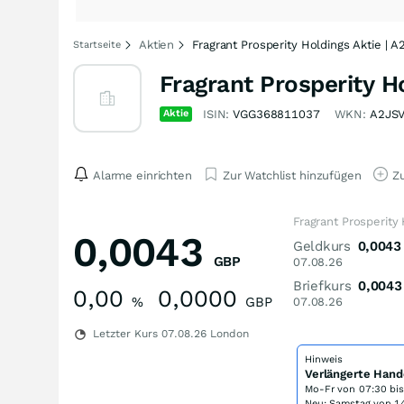
Aktien
Fragrant Prosperity Holdings Aktie | 
Startseite
Fragrant Prosperity H
Aktie
ISIN:
VGG368811037
WKN:
A2JS
Alarme einrichten
Zur Watchlist hinzufügen
Zu
Fragrant Prosperity
0,0043
Geldkurs
0,0043
GBP
07.08.26
Briefkurs
0,0043
0,00
0,0000
%
GBP
07.08.26
Letzter Kurs
07.08.26
London
Hinweis
Verlängerte Hand
Mo-Fr von
07:30 bi
Neu: Samstag von 14