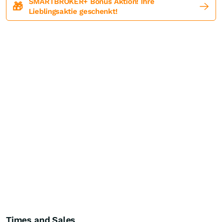
SMARTBROKER+ Bonus Aktion! Ihre
🎁
Lieblingsaktie geschenkt!
Times and Sales