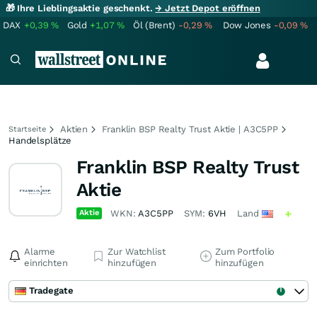
🎁 Ihre Lieblingsaktie geschenkt.
→ Jetzt Depot eröffnen
DAX
+0,39
%
Gold
+1,07
%
Öl (Brent)
-0,29
%
Dow Jones
-0,09
%
Aktien
Franklin BSP Realty Trust Aktie | A3C5PP
Startseite
Handelsplätze
Franklin BSP Realty Trust
Aktie
Aktie
WKN:
A3C5PP
SYM:
6VH
Land
Alarme
Zur Watchlist
Zum Portfolio
einrichten
hinzufügen
hinzufügen
Tradegate