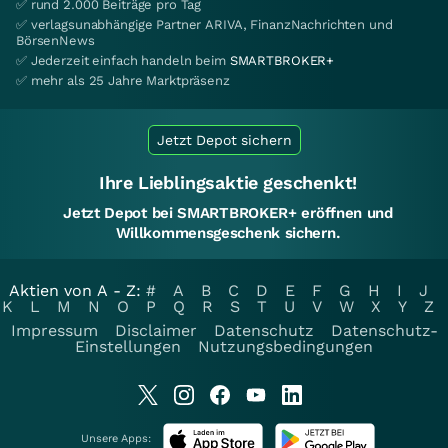
✅ rund 2.000 Beiträge pro Tag
✅ verlagsunabhängige Partner ARIVA, FinanzNachrichten und
BörsenNews
✅ Jederzeit einfach handeln beim
SMARTBROKER+
✅ mehr als 25 Jahre Marktpräsenz
Jetzt Depot sichern
Ihre Lieblingsaktie geschenkt!
Jetzt Depot bei SMARTBROKER+ eröffnen und
Willkommensgeschenk sichern.
Aktien von A - Z:
#
A
B
C
D
E
F
G
H
I
J
K
L
M
N
O
P
Q
R
S
T
U
V
W
X
Y
Z
Impressum
Disclaimer
Datenschutz
Datenschutz-
Einstellungen
Nutzungsbedingungen
Unsere Apps: