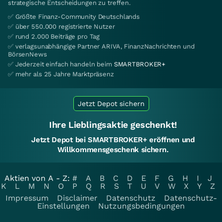
strategische Entscheidungen zu treffen.
✅ Größte Finanz-Community Deutschlands
✅ über 550.000 registrierte Nutzer
✅ rund 2.000 Beiträge pro Tag
✅ verlagsunabhängige Partner ARIVA, FinanzNachrichten und
BörsenNews
✅ Jederzeit einfach handeln beim
SMARTBROKER+
✅ mehr als 25 Jahre Marktpräsenz
Jetzt Depot sichern
Ihre Lieblingsaktie geschenkt!
Jetzt Depot bei SMARTBROKER+ eröffnen und
Willkommensgeschenk sichern.
Aktien von A - Z:
#
A
B
C
D
E
F
G
H
I
J
K
L
M
N
O
P
Q
R
S
T
U
V
W
X
Y
Z
Impressum
Disclaimer
Datenschutz
Datenschutz-
Einstellungen
Nutzungsbedingungen