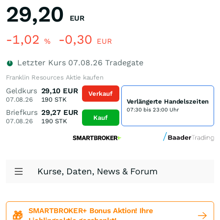
29,20
EUR
-1,02
-0,30
%
EUR
Letzter Kurs
07.08.26
Tradegate
Franklin Resources Aktie kaufen
Geldkurs
29,10
EUR
Verkauf
07.08.26
190
STK
Verlängerte Handelszeiten
07:30 bis 23:00 Uhr
Briefkurs
29,27
EUR
Kauf
07.08.26
190
STK
Kurse, Daten, News & Forum
SMARTBROKER+ Bonus Aktion! Ihre
🎁