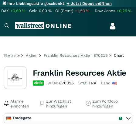
🎁 Ihre Lieblingsaktie geschenkt.
→ Jetzt Depot eröffnen
DAX
+0,69
%
Gold
0,00
%
Öl (Brent)
-1,53
%
Dow Jones
+0,25
%
Aktien
Franklin Resources Aktie | 870315
Chart
Startseite
Franklin Resources Aktie
Aktie
WKN:
870315
SYM:
FRK
Land
Alarme
Zur Watchlist
Zum Portfolio
einrichten
hinzufügen
hinzufügen
Tradegate