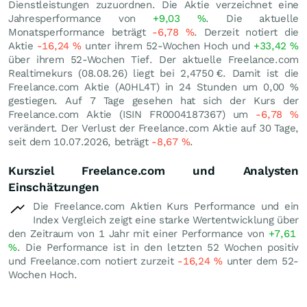
Dienstleistungen zuzuordnen. Die Aktie verzeichnet eine
Jahresperformance von
+9,03
%
. Die aktuelle
Monatsperformance beträgt
-6,78
%
. Derzeit notiert die
Aktie
-16,24
%
unter ihrem 52-Wochen Hoch und
+33,42
%
über ihrem 52-Wochen Tief. Der aktuelle Freelance.com
Realtimekurs (
08.08.26
) liegt bei 2,4750
€
. Damit ist die
Freelance.com Aktie (A0HL4T) in 24 Stunden um
0,00
%
gestiegen. Auf 7 Tage gesehen hat sich der Kurs der
Freelance.com Aktie (ISIN FR0004187367) um
-6,78
%
verändert. Der Verlust der Freelance.com Aktie auf 30 Tage,
seit dem 10.07.2026, beträgt
-8,67
%
.
Kursziel Freelance.com und Analysten
Einschätzungen
Die Freelance.com Aktien Kurs Performance und ein
Index Vergleich zeigt eine starke Wertentwicklung über
den Zeitraum von 1 Jahr mit einer Performance von
+7,61
%
. Die Performance ist in den letzten 52 Wochen positiv
und Freelance.com notiert zurzeit
-16,24
%
unter dem 52-
Wochen Hoch.