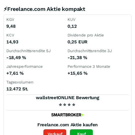
⚡Freelance.com Aktie kompakt
KGV
KUV
9,48
0,12
KCV
Dividende pro Aktie
14,93
0,25
EUR
Durchschnittsrendite 5J
Durchschnittsrendite 3J
-18,49
%
-21,38
%
Jahresperformance
Performance 3 Monate
+7,61
%
+15,65
%
Tagesvolumen
12.472 St.
wallstreetONLINE Bewertung
⭐
⭐
⭐
⭐
Freelance.com
Aktie kaufen
Verkauf
Kauf