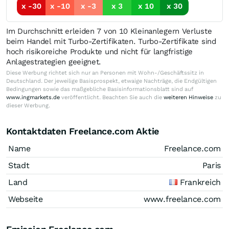
x -30
x -10
x -3
x 3
x 10
x 30
Im Durchschnitt erleiden 7 von 10 Kleinanlegern Verluste
beim Handel mit Turbo-Zertifikaten. Turbo-Zertifikate sind
hoch risikoreiche Produkte und nicht für langfristige
Anlagestrategien geeignet.
Diese Werbung richtet sich nur an Personen mit Wohn-/Geschäftssitz in
Deutschland. Der jeweilige Basisprospekt, etwaige Nachträge, die Endgültigen
Bedingungen sowie das maßgebliche Basisinformationsblatt sind auf
www.ingmarkets.de
veröffentlicht. Beachten Sie auch die
weiteren Hinweise
zu
dieser Werbung.
Kontaktdaten Freelance.com Aktie
Name
Freelance.com
Stadt
Paris
Land
Frankreich
Webseite
www.freelance.com