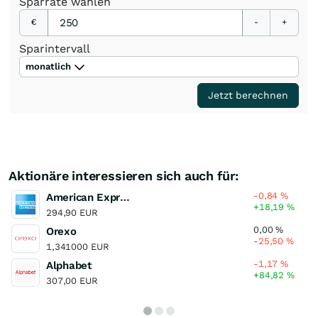
Sparrate
wählen
€
-
+
Sparintervall
monatlich
Jetzt berechnen
Aktionäre interessieren sich auch für:
-0,84
%
American Express
+18,19
%
294,90 EUR
0,00
%
Orexo
-25,50
%
1,341000 EUR
-1,17
%
Alphabet
+84,82
%
307,00 EUR