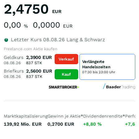
2,4750
EUR
0,00
0,0000
%
EUR
Letzter Kurs
08.08.26
Lang & Schwarz
Freelance.com Aktie kaufen
Geldkurs
2,3900
EUR
Verkauf
Verlängerte
08.08.26
837
STK
Handelszeiten
Briefkurs
2,5600
EUR
07:30 bis 23:00 Uhr
Kauf
08.08.26
837
STK
Marktkapitalisierung
Gewinn je Aktie
*
Dividendenrendite
*
Perfo
139,92 Mio.
EUR
0,2700
EUR
+8,80
%
+7,6