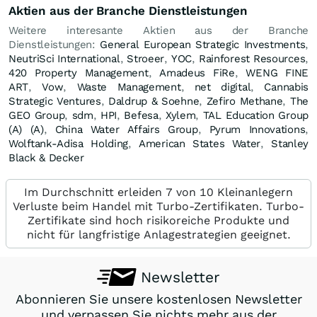
Aktien aus der Branche Dienstleistungen
Weitere interesante Aktien aus der Branche
Dienstleistungen:
General European Strategic Investments
,
NeutriSci International
,
Stroeer
,
YOC
,
Rainforest Resources
,
420 Property Management
,
Amadeus FiRe
,
WENG FINE
ART
,
Vow
,
Waste Management
,
net digital
,
Cannabis
Strategic Ventures
,
Daldrup & Soehne
,
Zefiro Methane
,
The
GEO Group
,
sdm
,
HPI
,
Befesa
,
Xylem
,
TAL Education Group
(A) (A)
,
China Water Affairs Group
,
Pyrum Innovations
,
Wolftank-Adisa Holding
,
American States Water
,
Stanley
Black & Decker
Im Durchschnitt erleiden 7 von 10 Kleinanlegern
Verluste beim Handel mit Turbo-Zertifikaten. Turbo-
Zertifikate sind hoch risikoreiche Produkte und
nicht für langfristige Anlagestrategien geeignet.
Newsletter
Abonnieren Sie unsere kostenlosen Newsletter
und verpassen Sie nichts mehr aus der