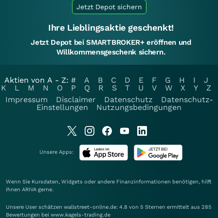
Jetzt Depot sichern
Ihre Lieblingsaktie geschenkt!
Jetzt Depot bei SMARTBROKER+ eröffnen und
Willkommensgeschenk sichern.
Aktien von A - Z:
#
A
B
C
D
E
F
G
H
I
J
K
L
M
N
O
P
Q
R
S
T
U
V
W
X
Y
Z
Impressum
Disclaimer
Datenschutz
Datenschutz-
Einstellungen
Nutzungsbedingungen
Unsere Apps:
Wenn Sie Kursdaten, Widgets oder andere Finanzinformationen benötigen, hilft
Ihnen
ARIVA
gerne.
Unsere User schätzen wallstreet-online.de: 4.8 von 5 Sternen ermittelt aus 285
Bewertungen bei www.kagels-trading.de