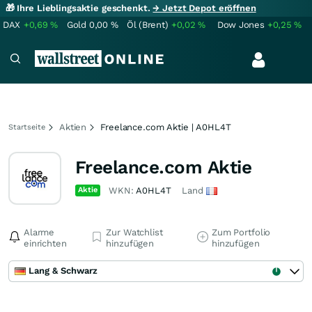
🎁 Ihre Lieblingsaktie geschenkt.
→ Jetzt Depot eröffnen
DAX
+0,69
%
Gold
0,00
%
Öl (Brent)
+0,02
%
Dow Jones
+0,25
%
Aktien
Freelance.com Aktie | A0HL4T
Startseite
Freelance.com Aktie
Aktie
WKN:
A0HL4T
Land
Alarme
Zur Watchlist
Zum Portfolio
einrichten
hinzufügen
hinzufügen
Lang & Schwarz