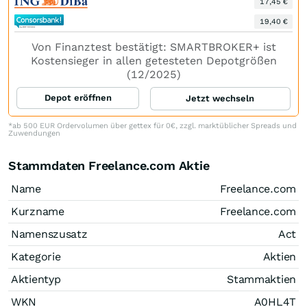
17,45 €
19,40 €
Von Finanztest bestätigt: SMARTBROKER+ ist
Kostensieger in allen getesteten Depotgrößen
(12/2025)
Depot eröffnen
Jetzt wechseln
*ab 500 EUR Ordervolumen über gettex für 0€, zzgl. marktüblicher Spreads und
Zuwendungen
Stammdaten Freelance.com Aktie
Name
Freelance.com
Kurzname
Freelance.com
Namenszusatz
Act
Kategorie
Aktien
Aktientyp
Stammaktien
WKN
A0HL4T