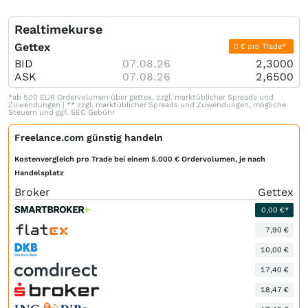
Realtimekurse
Gettex
0 € pro Trade*
BID
07.08.26
2,3000
ASK
07.08.26
2,6500
*ab 500 EUR Ordervolumen über gettex, zzgl. marktüblicher Spreads und
Zuwendungen | ** zzgl. marktüblicher Spreads und Zuwendungen, mögliche
Steuern und ggf. SEC Gebühr
Freelance.com günstig handeln
Kostenvergleich pro Trade bei einem 5.000 € Ordervolumen, je nach
Handelsplatz
Broker
Gettex
0,00 €*
7,90 €
10,00 €
17,40 €
18,47 €