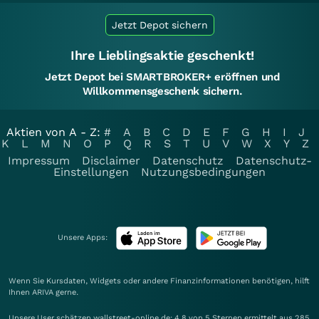
Jetzt Depot sichern
Ihre Lieblingsaktie geschenkt!
Jetzt Depot bei SMARTBROKER+ eröffnen und
Willkommensgeschenk sichern.
Aktien von A - Z:
#
A
B
C
D
E
F
G
H
I
J
K
L
M
N
O
P
Q
R
S
T
U
V
W
X
Y
Z
Impressum
Disclaimer
Datenschutz
Datenschutz-
Einstellungen
Nutzungsbedingungen
Unsere Apps:
Wenn Sie Kursdaten, Widgets oder andere Finanzinformationen benötigen, hilft
Ihnen
ARIVA
gerne.
Unsere User schätzen wallstreet-online.de: 4.8 von 5 Sternen ermittelt aus 285