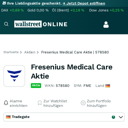
🎁 Ihre Lieblingsaktie geschenkt.
→ Jetzt Depot eröffnen
DAX
+0,69
%
Gold
0,00
%
Öl (Brent)
+0,18
%
Dow Jones
+0,25
%
Aktien
Fresenius Medical Care Aktie | 578580
Startseite
Fresenius Medical Care
Aktie
Aktie
WKN:
578580
SYM:
FME
Land
Alarme
Zur Watchlist
Zum Portfolio
einrichten
hinzufügen
hinzufügen
Tradegate