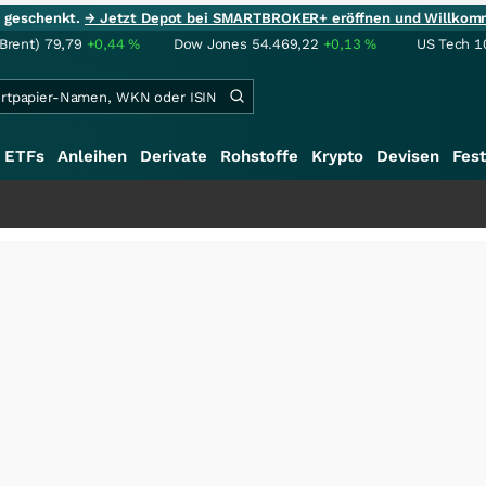
ie geschenkt.
→ Jetzt Depot bei SMARTBROKER+ eröffnen und Willkom
(Brent)
79,79
+0,44
%
Dow Jones
54.469,22
+0,13
%
US Tech 1
ETFs
Anleihen
Derivate
Rohstoffe
Krypto
Devisen
Fest