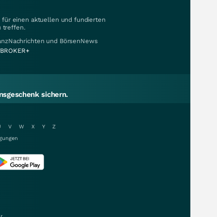
für einen aktuellen und fundierten
 treffen.
nanzNachrichten und BörsenNews
BROKER+
sgeschenk sichern.
U
V
W
X
Y
Z
gungen
r.