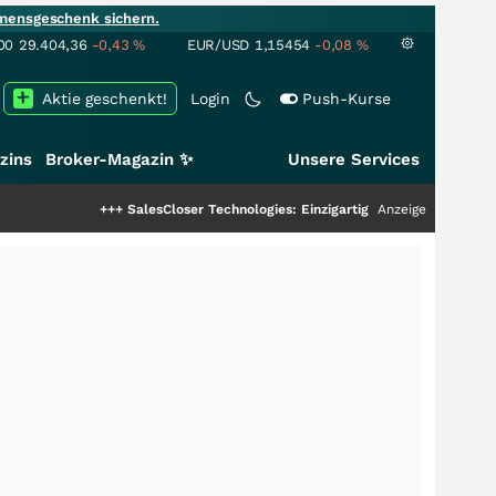
mensgeschenk sichern.
00
29.404,36
-0,43
%
EUR/USD
1,15454
-0,08
%
Aktie geschenkt!
Login
Push-Kurse
zins
Broker-Magazin ✨
Unsere Services
+++
SalesCloser Technologies: Einzigartige Leistung zieht die Top-Do
Anzeige