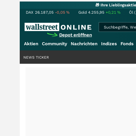
🎁 Ihre Lieblingsakt
DAX
26.187,05
-0,05
%
Gold
4.255,95
+0,21
%
Öl 
Depot eröffnen
Aktien
Community
Nachrichten
Indizes
Fonds
NEWS TICKER