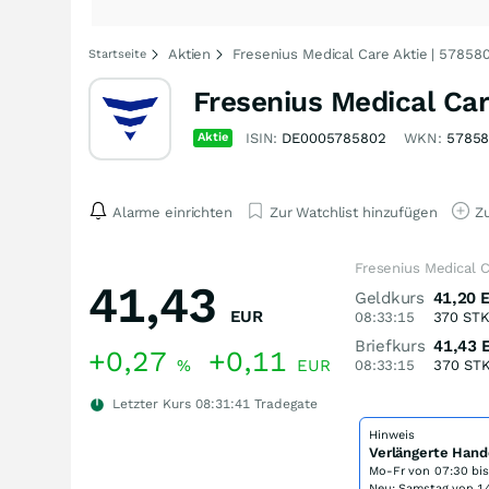
Aktien
Fresenius Medical Care Aktie | 57858
Startseite
Fresenius Medical Car
Aktie
ISIN:
DE0005785802
WKN:
5785
Alarme einrichten
Zur Watchlist hinzufügen
Zu
Fresenius Medical C
41,43
Geldkurs
41,20
EUR
08:33:15
370
ST
Briefkurs
41,43
+0,27
+0,11
%
EUR
08:33:15
370
ST
Letzter Kurs
08:31:41
Tradegate
Hinweis
Verlängerte Hand
Mo-Fr von
07:30 bi
Neu: Samstag von 14