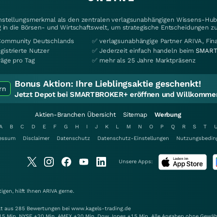
instellungsmerkmal als den zentralen verlagsunabhängigen Wissens-Hub 
 in die Börsen- und Wirtschaftswelt, um strategische Entscheidungen zu
Community Deutschlands
✅ verlagsunabhängige Partner ARIVA, Fi
gistrierte Nutzer
✅ Jederzeit einfach handeln beim
SMART
räge pro Tag
✅ mehr als 25 Jahre Marktpräsenz
Bonus Aktion:
Ihre Lieblingsaktie geschenkt!
rn
Jetzt Depot bei SMARTBROKER+ eröffnen und Willkommen
Aktien-Branchen Übersicht
Sitemap
Werbung
A
B
C
D
E
F
G
H
I
J
K
L
M
N
O
P
Q
R
S
T
essum
Disclaimer
Datenschutz
Datenschutz-Einstellungen
Nutzungsbedin
Unsere Apps:
gen, hilft Ihnen
ARIVA
gerne.
elt aus 285 Bewertungen bei www.kagels-trading.de
15 Min. NYSE +20 Min. AMEX +20 Min. Dow Jones +15 Min. Alle Angaben ohne Gewäh