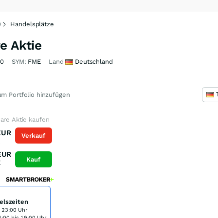
0
Handelsplätze
e Aktie
80
SYM:
FME
Land
Deutschland
m Portfolio hinzufügen
are Aktie kaufen
EUR
Verkauf
K
EUR
Kauf
K
elszeiten
s 23:00 Uhr
:00 bis 19:00 Uhr