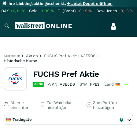
🎁 Ihre Lieblingsaktie geschenkt.
→ Jetzt Depot eröffnen
DAX
+0,11
%
Gold
+1,09
%
Öl (Brent)
-0,19
%
Dow Jones
-0,13
%
Aktien
FUCHS Pref Aktie | A3E5D6
Startseite
Historische Kurse
FUCHS Pref Aktie
Aktie
WKN:
A3E5D6
SYM:
FPE3
Land
Alarme
Zur Watchlist
Zum Portfolio
einrichten
hinzufügen
hinzufügen
Tradegate