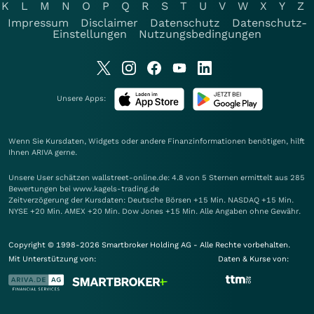
K
L
M
N
O
P
Q
R
S
T
U
V
W
X
Y
Z
Impressum
Disclaimer
Datenschutz
Datenschutz-
Einstellungen
Nutzungsbedingungen
Unsere Apps:
Wenn Sie Kursdaten, Widgets oder andere Finanzinformationen benötigen, hilft
Ihnen
ARIVA
gerne.
Unsere User schätzen wallstreet-online.de: 4.8 von 5 Sternen ermittelt aus 285
Bewertungen bei www.kagels-trading.de
Zeitverzögerung der Kursdaten: Deutsche Börsen +15 Min. NASDAQ +15 Min.
NYSE +20 Min. AMEX +20 Min. Dow Jones +15 Min. Alle Angaben ohne Gewähr.
Copyright © 1998-2026 Smartbroker Holding AG - Alle Rechte vorbehalten.
Mit Unterstützung von:
Daten & Kurse von: