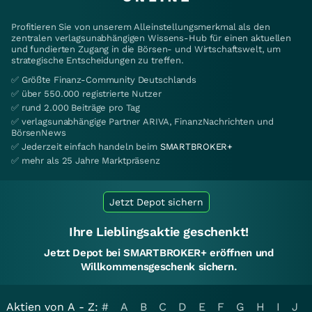
Profitieren Sie von unserem Alleinstellungsmerkmal als den
zentralen verlagsunabhängigen Wissens-Hub für einen aktuellen
und fundierten Zugang in die Börsen- und Wirtschaftswelt, um
strategische Entscheidungen zu treffen.
✅ Größte Finanz-Community Deutschlands
✅ über 550.000 registrierte Nutzer
✅ rund 2.000 Beiträge pro Tag
✅ verlagsunabhängige Partner ARIVA, FinanzNachrichten und
BörsenNews
✅ Jederzeit einfach handeln beim
SMARTBROKER+
✅ mehr als 25 Jahre Marktpräsenz
Jetzt Depot sichern
Ihre Lieblingsaktie geschenkt!
Jetzt Depot bei SMARTBROKER+ eröffnen und
Willkommensgeschenk sichern.
Aktien von A - Z:
#
A
B
C
D
E
F
G
H
I
J