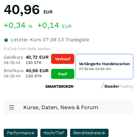
40,96
EUR
+0,34
+0,14
%
EUR
Letzter Kurs
07:39:13
Tradegate
FUCHS Pref Aktie kaufen
Geldkurs
40,72
EUR
Verkauf
08:29:44
130
STK
Verlängerte Handelszeiten
07:30 bis 23:00 Uhr
Briefkurs
40,98
EUR
Kauf
08:29:44
130
STK
Kurse, Daten, News & Forum
Performance
Hoch/Tief
Renditedreieck