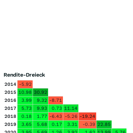
Rendite-Dreieck
2014
-5.92
2015
10.98
30.92
2016
3.99
9.32
-8.71
2017
5.73
9.93
0.73
11.14
2018
0.18
1.77
-6.43
-5.26
-19.24
2019
3.65
5.68
0.17
3.31
-0.39
22.85
2020
3.95
5.69
1.26
3.92
1.62
13.99
5.76