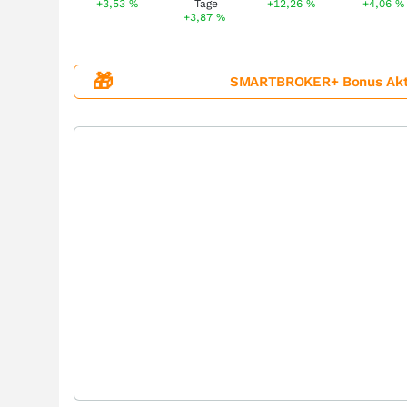
+3,53
%
+12,26
%
+4,06
%
+3,87
%
🎁
SMARTBROKER+ Bonus Aktion