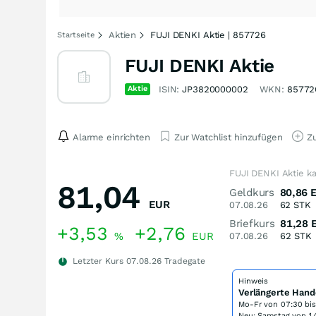
Aktien
FUJI DENKI Aktie | 857726
Startseite
FUJI DENKI Aktie
Aktie
ISIN:
JP3820000002
WKN:
85772
Alarme einrichten
Zur Watchlist hinzufügen
Zu
FUJI DENKI Aktie k
81,04
Geldkurs
80,86
EUR
07.08.26
62
STK
Briefkurs
81,28
+3,53
+2,76
%
EUR
07.08.26
62
STK
Letzter Kurs
07.08.26
Tradegate
Hinweis
Verlängerte Hand
Mo-Fr von
07:30 bi
Neu: Samstag von 14