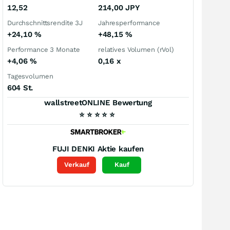
12,52
214,00
JPY
Durchschnittsrendite 3J
Jahresperformance
+24,10
%
+48,15
%
Performance 3 Monate
relatives Volumen (rVol)
+4,06
%
0,16
x
Tagesvolumen
604 St.
wallstreetONLINE Bewertung
⭐
⭐
⭐
⭐
⭐
FUJI DENKI
Aktie kaufen
Verkauf
Kauf