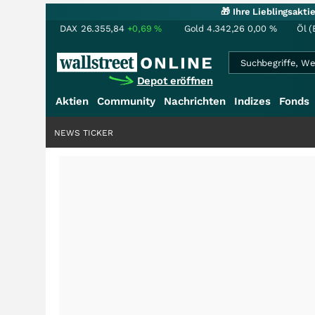
🎁 Ihre Lieblingsakt
DAX
26.355,84
+0,69
%
Gold
4.342,26
0,00
%
Öl (
Depot eröffnen
Aktien
Community
Nachrichten
Indizes
Fonds
NEWS TICKER