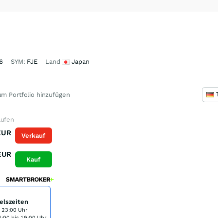
6
SYM:
FJE
Land
Japan
m Portfolio hinzufügen
aufen
EUR
Verkauf
EUR
Kauf
elszeiten
s 23:00 Uhr
:00 bis 19:00 Uhr