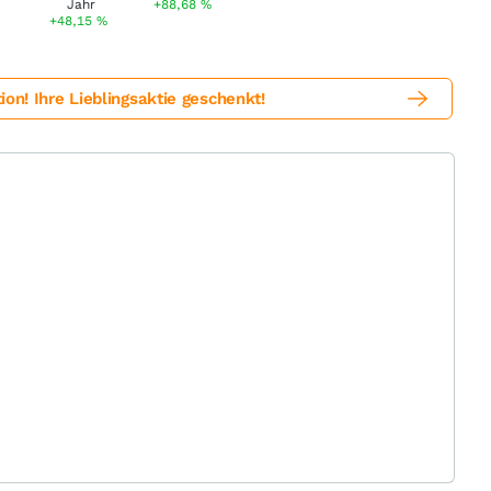
+88,68
%
+48,15
%
! Ihre Lieblingsaktie geschenkt!