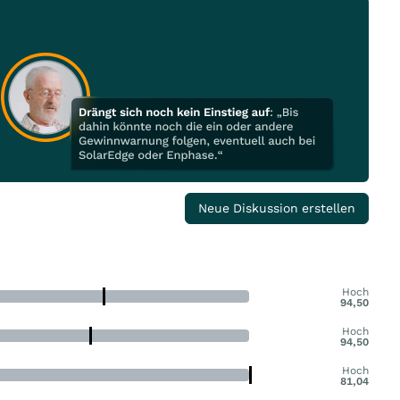
Neue Diskussion erstellen
Hoch
94,50
Hoch
94,50
Hoch
81,04