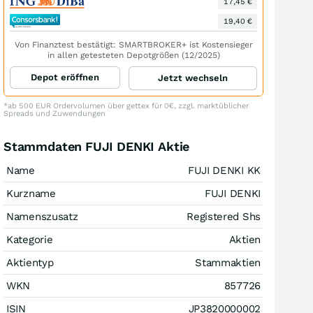
17,45 €
19,40 €
Von Finanztest bestätigt: SMARTBROKER+ ist Kostensieger
in allen getesteten Depotgrößen (12/2025)
Depot eröffnen
Jetzt wechseln
*ab 500 EUR Ordervolumen über gettex für 0€, zzgl. marktüblicher
Spreads und Zuwendungen
Stammdaten FUJI DENKI Aktie
Name
FUJI DENKI KK
Kurzname
FUJI DENKI
Namenszusatz
Registered Shs
Kategorie
Aktien
Aktientyp
Stammaktien
WKN
857726
ISIN
JP3820000002