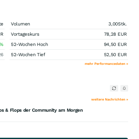
te
Volumen
3,00
Stk.
UR
Vortageskurs
78,28
EUR
%
52-Wochen Hoch
94,50
EUR
26
52-Wochen Tief
52,50
EUR
mehr Performancedaten »
weitere Nachrichten »
Tops & Flops der Community am Morgen