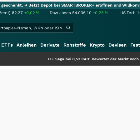
ie geschenkt.
→ Jetzt Depot bei SMARTBROKER+ eröffnen und Willkom
Brent)
82,27
+0,02
%
Dow Jones
54.036,10
+0,25
%
US Tech 1
ETFs
Anleihen
Derivate
Rohstoffe
Krypto
Devisen
Fest
+++
Saga bei 0,53 CAD: Bewertet der Markt noch immer nur di