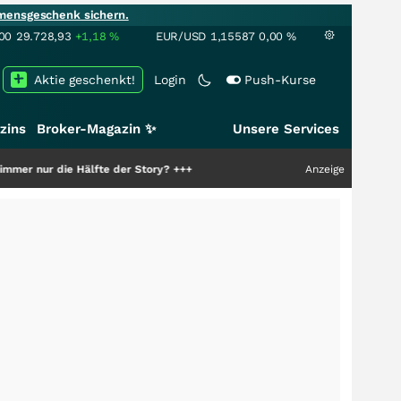
mensgeschenk sichern.
00
29.728,93
+1,18
%
EUR/USD
1,15587
0,00
%
Aktie geschenkt!
Login
Push-Kurse
zins
Broker-Magazin ✨
Unsere Services
e Hälfte der Story?
+++
Anzeige