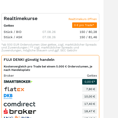
Realtimekurse
Realtimekurs öffnen
0 € pro Trade*
Gettex
Stück /
BID
07.08.26
150
/
80,28
Stück /
ASK
07.08.26
150
/
81,46
*ab 500 EUR Ordervolumen über gettex, zzgl. marktüblicher Spreads
und Zuwendungen | ** zzgl. marktüblicher Spreads und
Zuwendungen, mögliche Steuern und ggf. SEC Gebühr
FUJI DENKI günstig handeln
Kostenvergleich pro Trade bei einem 5.000 € Ordervolumen, je
nach Handelsplatz
Broker
Gettex
0,00 €*
7,90 €
10,00 €
17,40 €
18,47 €