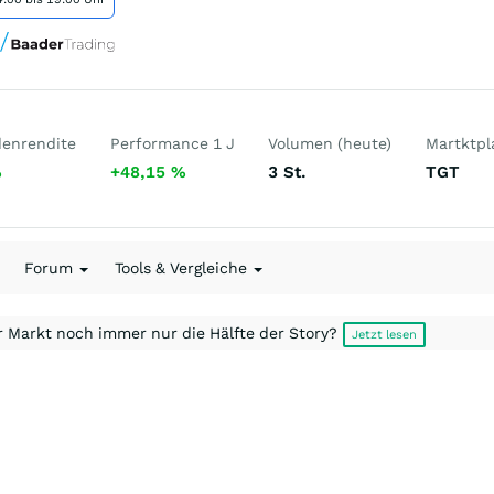
denrendite
Performance 1 J
Volumen (heute)
Martktpl
%
+48,15
%
3
St.
TGT
Forum
Tools & Vergleiche
r Markt noch immer nur die Hälfte der Story?
Jetzt lesen