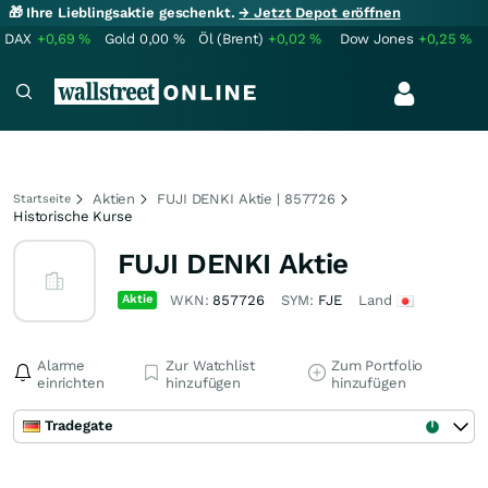
🎁 Ihre Lieblingsaktie geschenkt.
→ Jetzt Depot eröffnen
DAX
+0,69
%
Gold
0,00
%
Öl (Brent)
+0,02
%
Dow Jones
+0,25
%
Aktien
FUJI DENKI Aktie | 857726
Startseite
Historische Kurse
FUJI DENKI Aktie
Aktie
WKN:
857726
SYM:
FJE
Land
Alarme
Zur Watchlist
Zum Portfolio
einrichten
hinzufügen
hinzufügen
Tradegate