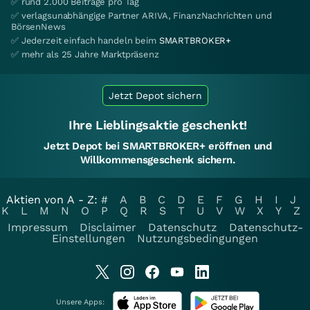
✅ rund 2.000 Beiträge pro Tag
✅ verlagsunabhängige Partner ARIVA, FinanzNachrichten und
BörsenNews
✅ Jederzeit einfach handeln beim
SMARTBROKER+
✅ mehr als 25 Jahre Marktpräsenz
Jetzt Depot sichern
Ihre Lieblingsaktie geschenkt!
Jetzt Depot bei SMARTBROKER+ eröffnen und
Willkommensgeschenk sichern.
Aktien von A - Z:
#
A
B
C
D
E
F
G
H
I
J
K
L
M
N
O
P
Q
R
S
T
U
V
W
X
Y
Z
Impressum
Disclaimer
Datenschutz
Datenschutz-
Einstellungen
Nutzungsbedingungen
Unsere Apps: