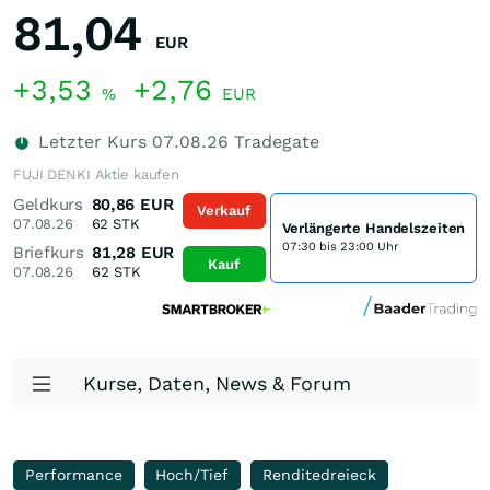
81,04
EUR
+3,53
+2,76
%
EUR
Letzter Kurs
07.08.26
Tradegate
FUJI DENKI Aktie kaufen
Geldkurs
80,86
EUR
Verkauf
07.08.26
62
STK
Verlängerte Handelszeiten
07:30 bis 23:00 Uhr
Briefkurs
81,28
EUR
Kauf
07.08.26
62
STK
Kurse, Daten, News & Forum
Performance
Hoch/Tief
Renditedreieck