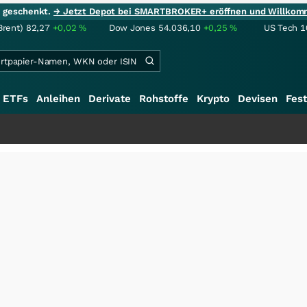
ie geschenkt.
→ Jetzt Depot bei SMARTBROKER+ eröffnen und Willkom
Brent)
82,27
+0,02
%
Dow Jones
54.036,10
+0,25
%
US Tech 1
ETFs
Anleihen
Derivate
Rohstoffe
Krypto
Devisen
Fest
++