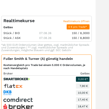
Realtimekurse
Realtimekurs öffnen
0 € pro Trade*
Gettex
Stück /
BID
07.08.26
150
/
8,3000
Stück /
ASK
07.08.26
150
/
8,8000
*ab 500 EUR Ordervolumen über gettex, zzgl. marktüblicher Spreads
und Zuwendungen | ** zzgl. marktüblicher Spreads und
Zuwendungen, mögliche Steuern und ggf. SEC Gebühr
Fuller Smith & Turner (A) günstig handeln
Kostenvergleich pro Trade bei einem 5.000 € Ordervolumen, je
nach Handelsplatz
Broker
Gettex
0,00 €*
7,90 €
10,00 €
17,40 €
18,47 €