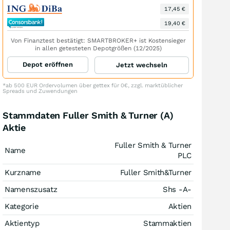
17,45 €
19,40 €
Von Finanztest bestätigt: SMARTBROKER+ ist Kostensieger
in allen getesteten Depotgrößen (12/2025)
Depot eröffnen
Jetzt wechseln
*ab 500 EUR Ordervolumen über gettex für 0€, zzgl. marktüblicher
Spreads und Zuwendungen
Stammdaten Fuller Smith & Turner (A)
Aktie
Fuller Smith & Turner
Name
PLC
Kurzname
Fuller Smith&Turner
Namenszusatz
Shs -A-
Kategorie
Aktien
Aktientyp
Stammaktien