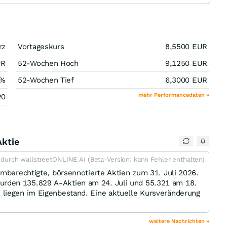
rz
Vortageskurs
8,5500
EUR
UR
52-Wochen Hoch
9,1250
EUR
%
52-Wochen Tief
6,3000
EUR
mehr Performancedaten »
20
Aktie
t durch wallstreetONLINE AI (Beta-Version: kann Fehler enthalten)
mmberechtigte, börsennotierte Aktien zum 31. Juli 2026.
rden 135.829 A-Aktien am 24. Juli und 55.321 am 18.
liegen im Eigenbestand. Eine aktuelle Kursveränderung
weitere Nachrichten »