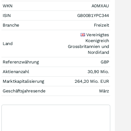
WKN
A0MXAU
ISIN
GB00B1YPC344
Branche
Freizeit
Vereinigtes
Koenigreich
Land
Grossbritannien und
Nordirland
Referenzwährung
GBP
Aktienanzahl
30,90 Mio.
Marktkapitalisierung
264,20 Mio.
EUR
Geschäftsjahresende
März