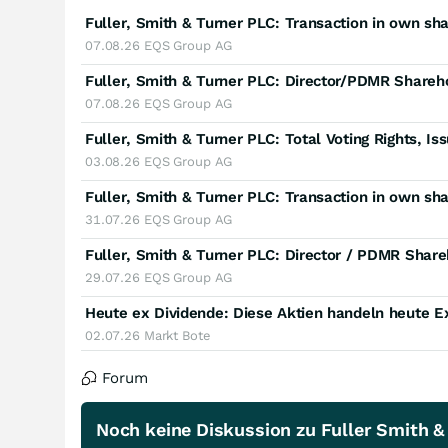
Fuller, Smith & Turner PLC: Transaction in own sh
07.08.26
EQS Group AG
Fuller, Smith & Turner PLC: Director/PDMR Shareh
07.08.26
EQS Group AG
Fuller, Smith & Turner PLC: Total Voting Rights, I
03.08.26
EQS Group AG
Fuller, Smith & Turner PLC: Transaction in own sh
31.07.26
EQS Group AG
Fuller, Smith & Turner PLC: Director / PDMR Share
29.07.26
EQS Group AG
Heute ex Dividende: Diese Aktien handeln heute E
02.07.26
Markt Bote
Forum
Noch keine Diskussion zu Fuller Smith & 