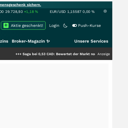
mensgeschenk sichern.
00
29.728,93
+1,18
%
EUR/USD
1,15587
0,00
%
Aktie geschenkt!
Login
Push-Kurse
zins
Broker-Magazin ✨
Unsere Services
+
Saga bei 0,53 CAD: Bewertet der Markt noch immer nur die Hälfte der Sto
Anzeige