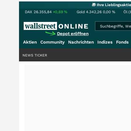
🎁 Ihre Lieblingsakt
DAX
26.355,84
+0,69
%
Gold
4.342,26
0,00
%
Öl (
Depot eröffnen
Aktien
Community
Nachrichten
Indizes
Fonds
NEWS TICKER