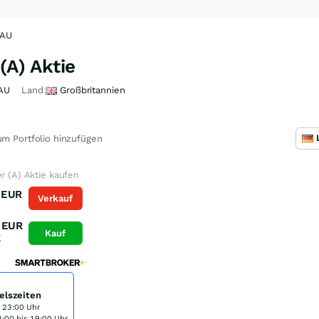
XAU
(A) Aktie
AU
Land
Großbritannien
m Portfolio hinzufügen
er (A) Aktie kaufen
EUR
Verkauf
K
EUR
Kauf
K
elszeiten
s 23:00 Uhr
:00 bis 19:00 Uhr