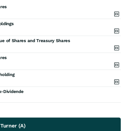
ares
oldings
ssue of Shares and Treasury Shares
ares
holding
x-Dividende
Turner (A)