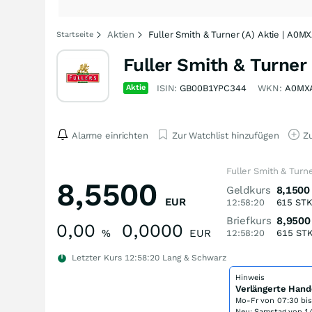
Aktien
Fuller Smith & Turner (A) Aktie | A0M
Startseite
Fuller Smith & Turner 
Aktie
ISIN:
GB00B1YPC344
WKN:
A0MX
Alarme einrichten
Zur Watchlist hinzufügen
Zu
Fuller Smith & Turn
8,5500
Geldkurs
8,1500
EUR
12:58:20
615
ST
Briefkurs
8,9500
0,00
0,0000
%
EUR
12:58:20
615
ST
Letzter Kurs
12:58:20
Lang & Schwarz
Hinweis
Verlängerte Hand
Mo-Fr von
07:30 bi
Neu: Samstag von 14