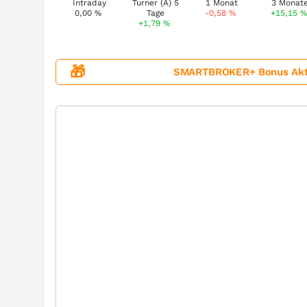
0,00
%
-0,58
%
+15,15
%
+1,79
%
🎁
SMARTBROKER+ Bonus Aktion