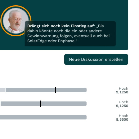
Neue Diskussion erstellen
Hoch
9,1250
Hoch
9,1250
Hoch
8,5500