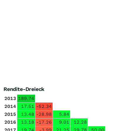
Rendite-Dreieck
2013
189.74
2014
17.51
-52.34
2015
13.48
-28.98
5.84
2016
13.18
-17.26
9.01
12.28
2017
19.74
-3.99
21.25
29.78
50.00