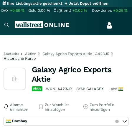
🎁 Ihre Lieblingsaktie geschenkt.
→ Jetzt Depot eröffnen
DAX
+0,69
%
Gold
0,00
%
Öl (Brent)
+0,02
%
Dow Jones
+0,25
%
Aktien
Galaxy Agrico Exports Aktie | A423JR
Startseite
Historische Kurse
Galaxy Agrico Exports
Aktie
Aktie
WKN:
A423JR
SYM:
GALAGEX
Land
Alarme
Zur Watchlist
Zum Portfolio
einrichten
hinzufügen
hinzufügen
Bombay