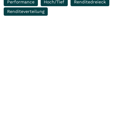
Performance
Hoch/Tief
Renditedreieck
Renditeverteilung