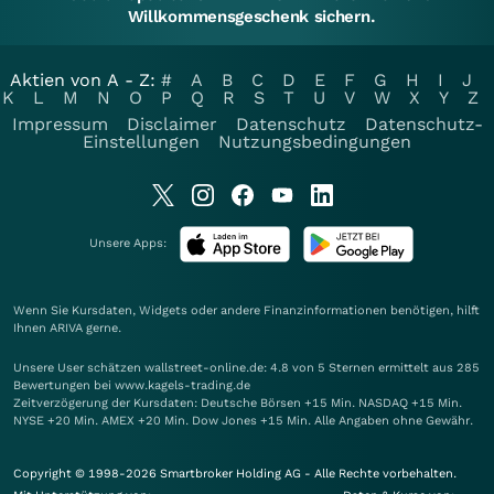
Willkommensgeschenk sichern.
Aktien von A - Z:
#
A
B
C
D
E
F
G
H
I
J
K
L
M
N
O
P
Q
R
S
T
U
V
W
X
Y
Z
Impressum
Disclaimer
Datenschutz
Datenschutz-
Einstellungen
Nutzungsbedingungen
Unsere Apps:
Wenn Sie Kursdaten, Widgets oder andere Finanzinformationen benötigen, hilft
Ihnen
ARIVA
gerne.
Unsere User schätzen wallstreet-online.de: 4.8 von 5 Sternen ermittelt aus 285
Bewertungen bei www.kagels-trading.de
Zeitverzögerung der Kursdaten: Deutsche Börsen +15 Min. NASDAQ +15 Min.
NYSE +20 Min. AMEX +20 Min. Dow Jones +15 Min. Alle Angaben ohne Gewähr.
Copyright © 1998-2026 Smartbroker Holding AG - Alle Rechte vorbehalten.