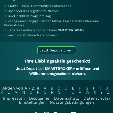
✅ Größte Finanz-Community Deutschlands
✅ über 550.000 registrierte Nutzer
✅ rund 2.000 Beiträge pro Tag
✅ verlagsunabhängige Partner ARIVA, FinanzNachrichten und
BörsenNews
✅ Jederzeit einfach handeln beim
SMARTBROKER+
✅ mehr als 25 Jahre Marktpräsenz
Jetzt Depot sichern
Ihre Lieblingsaktie geschenkt!
Jetzt Depot bei SMARTBROKER+ eröffnen und
Willkommensgeschenk sichern.
Aktien von A - Z:
#
A
B
C
D
E
F
G
H
I
J
K
L
M
N
O
P
Q
R
S
T
U
V
W
X
Y
Z
Impressum
Disclaimer
Datenschutz
Datenschutz-
Einstellungen
Nutzungsbedingungen