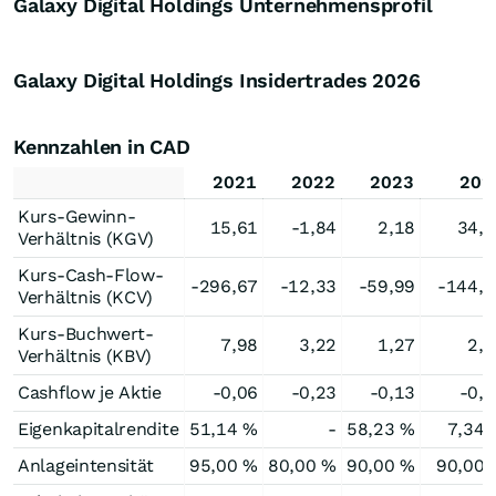
Galaxy Digital Holdings Unternehmensprofil
Galaxy Digital Holdings Insidertrades
2026
Kennzahlen in CAD
2021
2022
2023
202
Kurs-Gewinn-
15,61
-1,84
2,18
34,6
Verhältnis (KGV)
Kurs-Cash-Flow-
-296,67
-12,33
-59,99
-144,5
Verhältnis (KCV)
Kurs-Buchwert-
7,98
3,22
1,27
2,5
Verhältnis (KBV)
Cashflow je Aktie
-0,06
-0,23
-0,13
-0,1
Eigenkapitalrendite
51,14 %
-
58,23 %
7,34 
Anlageintensität
95,00 %
80,00 %
90,00 %
90,00 