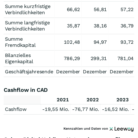
Summe kurzfristige
66,62
56,81
57,22
Verbindlichkeiten
Summe langfristige
35,87
38,16
36,79
Verbindlichkeiten
Summe
102,48
94,97
93,72
Fremdkapital
Bilanzielles
786,29
299,31
781,04
Eigenkapital
Geschäftsjahresende
Dezember
Dezember
Dezember
Cashflow in CAD
2021
2022
2023
Cashflow
-19,55 Mio.
-76,77 Mio.
-16,52 Mio.
-1
Kennzahlen und Daten von