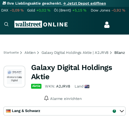
🎁 Ihre Lieblingsaktie geschenkt.
→ Jetzt Depot eröffnen
DAX
-0,09
%
Gold
+0,02
%
Öl (Brent)
+5,15
%
Dow Jones
-0,92
%
Aktien
Galaxy Digital Holdings Aktie | A2JRV8
Bilanz
Startseite
Galaxy Digital Holdings
Aktie
Aktie
WKN:
A2JRV8
Land
Alarme einrichten
Lang & Schwarz