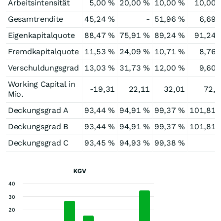
Arbeitsintensität
5,00 %
20,00 %
10,00 %
10,00 
Gesamtrendite
45,24 %
-
51,96 %
6,69 
Eigenkapitalquote
88,47 %
75,91 %
89,24 %
91,24 
Fremdkapitalquote
11,53 %
24,09 %
10,71 %
8,76 
Verschuldungsgrad
13,03 %
31,73 %
12,00 %
9,60 
Working Capital in
-19,31
22,11
32,01
72,9
Mio.
Deckungsgrad A
93,44 %
94,91 %
99,37 %
101,81 
Deckungsgrad B
93,44 %
94,91 %
99,37 %
101,81 
Deckungsgrad C
93,45 %
94,93 %
99,38 %
KGV
40
30
20