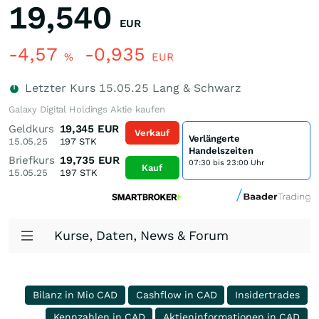
19,540
EUR
-4,57
-0,935
%
EUR
Letzter Kurs
15.05.25
Lang & Schwarz
Galaxy Digital Holdings Aktie kaufen
Geldkurs
19,345
EUR
Verkauf
Verlängerte
15.05.25
197
STK
Handelszeiten
Briefkurs
19,735
EUR
07:30 bis 23:00 Uhr
Kauf
15.05.25
197
STK
Kurse, Daten, News & Forum
Bilanz in Mio CAD
Cashflow in CAD
Insidertrades
Kennzahlen in CAD
Aktieninformationen in CAD