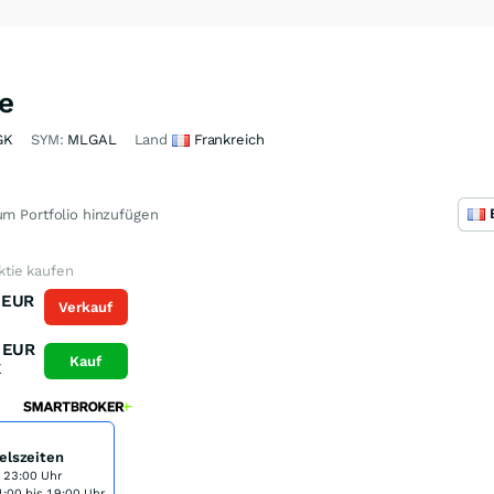
e
GK
SYM:
MLGAL
Land
Frankreich
m Portfolio hinzufügen
tie kaufen
EUR
Verkauf
K
EUR
Kauf
K
elszeiten
s 23:00 Uhr
:00 bis 19:00 Uhr