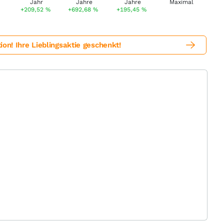
%
+209,52
%
+692,68
%
+195,45
%
! Ihre Lieblingsaktie geschenkt!