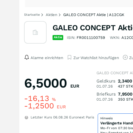
Aktien
GALEO CONCEPT Aktie | A12CGK
Startseite
GALEO CONCEPT Akti
Aktie
ISIN:
FR0011100759
WKN:
A12C
Alarme einrichten
Zur Watchlist hinzufügen
Zu
GALEO CONCEPT Ak
6,5000
Geldkurs
2,3400
EUR
01.07.26
437
ST
Briefkurs
7,9500
-16,13
%
01.07.26
350
ST
-1,2500
EUR
Letzter Kurs
06.08.26
Euronext Paris
Hinweis
Verlängerte Hand
Mo-Fr von
07:30 bi
Neu: Samstag von 14