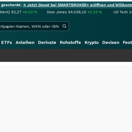
ie geschenkt.
→ Jetzt Depot bei SMARTBROKER+ eröffnen und Willkom
Brent)
82,27
+0,02
%
Dow Jones
54.036,10
+0,25
%
US Tech 1
ETFs
Anleihen
Derivate
Rohstoffe
Krypto
Devisen
Fest