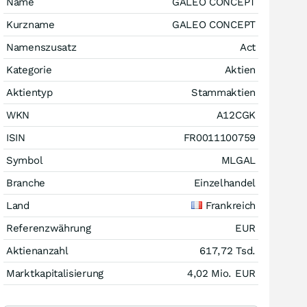
Name
GALEO CONCEPT
Kurzname
GALEO CONCEPT
Namenszusatz
Act
Kategorie
Aktien
Aktientyp
Stammaktien
WKN
A12CGK
ISIN
FR0011100759
Symbol
MLGAL
Branche
Einzelhandel
Land
Frankreich
Referenzwährung
EUR
Aktienanzahl
617,72 Tsd.
Marktkapitalisierung
4,02 Mio.
EUR