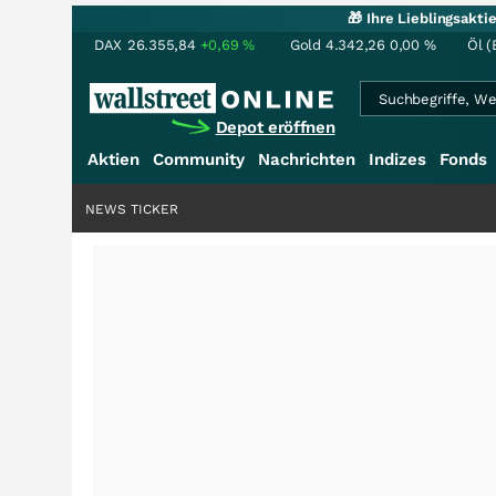
🎁 Ihre Lieblingsakt
DAX
26.355,84
+0,69
%
Gold
4.342,26
0,00
%
Öl (
Depot eröffnen
Aktien
Community
Nachrichten
Indizes
Fonds
NEWS TICKER