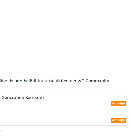
nline.de und heißdiskutierte Aktien der wO Community
 Generation Kernkraft
Anzeige
Anzeige
rz