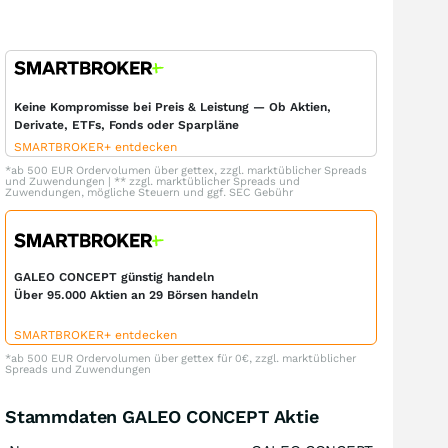
Keine Kompromisse bei Preis & Leistung — Ob Aktien,
Derivate, ETFs, Fonds oder Sparpläne
SMARTBROKER+ entdecken
*ab 500 EUR Ordervolumen über gettex, zzgl. marktüblicher Spreads
und Zuwendungen | ** zzgl. marktüblicher Spreads und
Zuwendungen, mögliche Steuern und ggf. SEC Gebühr
GALEO CONCEPT günstig handeln
Über 95.000 Aktien an 29 Börsen handeln
SMARTBROKER+ entdecken
*ab 500 EUR Ordervolumen über gettex für 0€, zzgl. marktüblicher
Spreads und Zuwendungen
Stammdaten GALEO CONCEPT Aktie