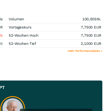
is
Volumen
100,00
Stk.
UR
Vortageskurs
7,7500
EUR
%
52-Wochen Hoch
7,7500
EUR
26
52-Wochen Tief
2,1000
EUR
mehr Performancedaten »
PT