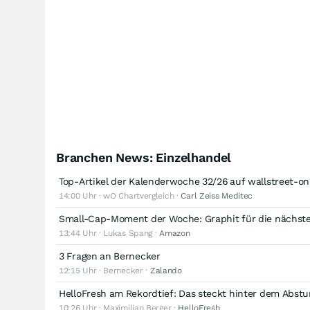
Branchen News: Einzelhandel
Top-Artikel der Kalenderwoche 32/26 auf wallstreet-o
14:00 Uhr · wO Chartvergleich ·
Carl Zeiss Meditec
Small-Cap-Moment der Woche: Graphit für die nächste
13:44 Uhr · Lukas Spang ·
Amazon
3 Fragen an Bernecker
12:15 Uhr · Bernecker ·
Zalando
HelloFresh am Rekordtief: Das steckt hinter dem Abstu
10:26 Uhr · Maximilian Berger ·
HelloFresh