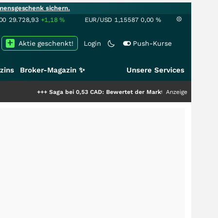
mensgeschenk sichern.
00
29.728,93
+1,18
%
EUR/USD
1,15587
0,00
%
Aktie geschenkt!
Login
Push-Kurse
zins
Broker-Magazin ✨
Unsere Services
+++
Saga bei 0,53 CAD: Bewertet der Markt noch immer nur die Hälfte der
Anzeige