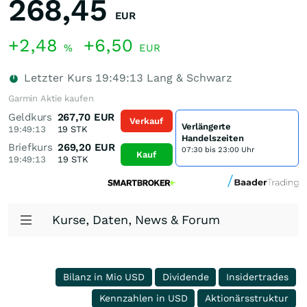
268,45
EUR
+2,48
+6,50
%
EUR
Letzter Kurs
19:49:13
Lang & Schwarz
Garmin Aktie kaufen
Geldkurs
267,70
EUR
Verkauf
Verlängerte
19:49:13
19
STK
Handelszeiten
Briefkurs
269,20
EUR
07:30 bis 23:00 Uhr
Kauf
19:49:13
19
STK
Kurse, Daten, News & Forum
Bilanz in Mio USD
Dividende
Insidertrades
Kennzahlen in USD
Aktionärsstruktur