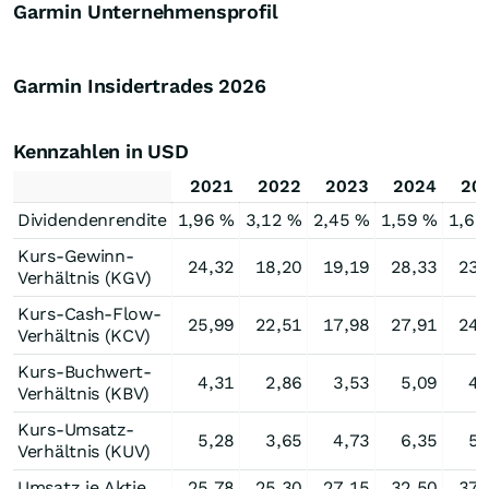
Garmin Unternehmensprofil
Garmin Insidertrades
2026
Kennzahlen in USD
2021
2022
2023
2024
20
Dividendenrendite
1,96 %
3,12 %
2,45 %
1,59 %
1,63
Kurs-Gewinn-
24,32
18,20
19,19
28,33
23,
Verhältnis (KGV)
Kurs-Cash-Flow-
25,99
22,51
17,98
27,91
24,
Verhältnis (KCV)
Kurs-Buchwert-
4,31
2,86
3,53
5,09
4,
Verhältnis (KBV)
Kurs-Umsatz-
5,28
3,65
4,73
6,35
5,
Verhältnis (KUV)
Umsatz je Aktie
25,78
25,30
27,15
32,50
37,