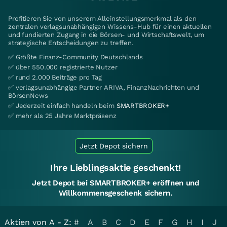
Profitieren Sie von unserem Alleinstellungsmerkmal als den
zentralen verlagsunabhängigen Wissens-Hub für einen aktuellen
und fundierten Zugang in die Börsen- und Wirtschaftswelt, um
strategische Entscheidungen zu treffen.
✅ Größte Finanz-Community Deutschlands
✅ über 550.000 registrierte Nutzer
✅ rund 2.000 Beiträge pro Tag
✅ verlagsunabhängige Partner ARIVA, FinanzNachrichten und
BörsenNews
✅ Jederzeit einfach handeln beim
SMARTBROKER+
✅ mehr als 25 Jahre Marktpräsenz
Jetzt Depot sichern
Ihre Lieblingsaktie geschenkt!
Jetzt Depot bei SMARTBROKER+ eröffnen und
Willkommensgeschenk sichern.
Aktien von A - Z:
#
A
B
C
D
E
F
G
H
I
J