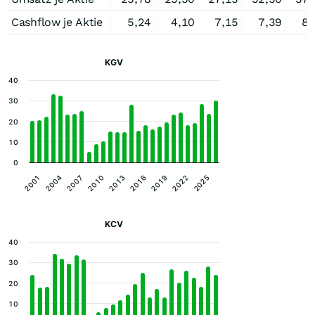
Cashflow je Aktie
5,24
4,10
7,15
7,39
8,
KGV
40
30
20
10
0
2019
2022
2025
2001
2004
2007
2010
2013
2016
KCV
40
30
20
10