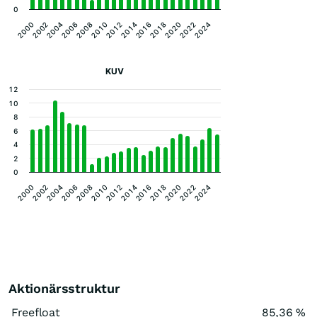
0
2008
2022
2010
2024
2012
2000
2014
2002
2016
2004
2018
2006
2020
KUV
12
10
8
6
4
2
0
2008
2022
2010
2024
2012
2000
2014
2002
2016
2004
2018
2006
2020
Aktionärsstruktur
Freefloat
85,36 %