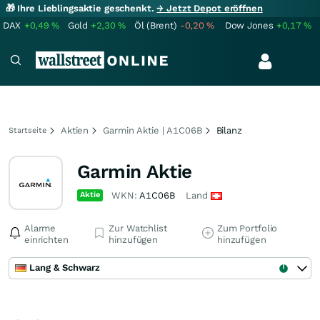
🎁 Ihre Lieblingsaktie geschenkt.
→ Jetzt Depot eröffnen
DAX
+0,49
%
Gold
+2,30
%
Öl (Brent)
-0,20
%
Dow Jones
+0,17
%
Aktien
Garmin Aktie | A1C06B
Bilanz
Startseite
Garmin Aktie
Aktie
WKN:
A1C06B
Land
Alarme
Zur Watchlist
Zum Portfolio
einrichten
hinzufügen
hinzufügen
Lang & Schwarz