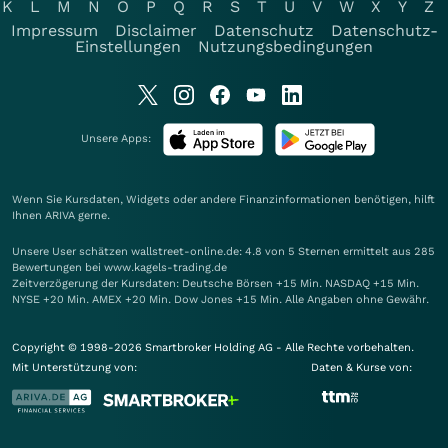
K
L
M
N
O
P
Q
R
S
T
U
V
W
X
Y
Z
Impressum
Disclaimer
Datenschutz
Datenschutz-
Einstellungen
Nutzungsbedingungen
Unsere Apps:
Wenn Sie Kursdaten, Widgets oder andere Finanzinformationen benötigen, hilft
Ihnen
ARIVA
gerne.
Unsere User schätzen wallstreet-online.de: 4.8 von 5 Sternen ermittelt aus 285
Bewertungen bei www.kagels-trading.de
Zeitverzögerung der Kursdaten: Deutsche Börsen +15 Min. NASDAQ +15 Min.
NYSE +20 Min. AMEX +20 Min. Dow Jones +15 Min. Alle Angaben ohne Gewähr.
Copyright © 1998-2026 Smartbroker Holding AG - Alle Rechte vorbehalten.
Mit Unterstützung von:
Daten & Kurse von: