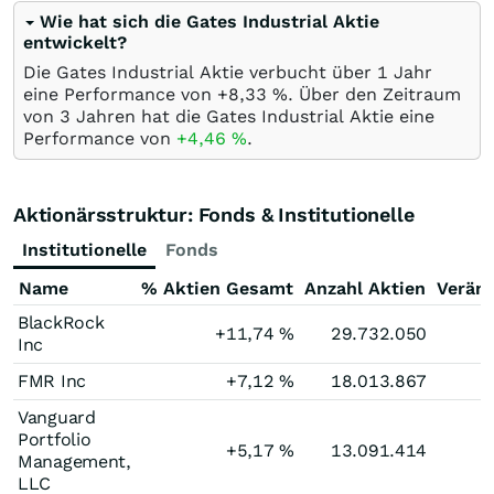
Wie hat sich die Gates Industrial Aktie
entwickelt?
Die Gates Industrial Aktie verbucht über 1 Jahr
eine Performance von +8,33
%
. Über den Zeitraum
von 3 Jahren hat die Gates Industrial Aktie eine
Performance von
+4,46
%
.
Aktionärsstruktur: Fonds & Institutionelle
Institutionelle
Fonds
Name
% Aktien Gesamt
Anzahl Aktien
Verän
BlackRock
+11,74
%
29.732.050
Inc
FMR Inc
+7,12
%
18.013.867
Vanguard
Portfolio
+5,17
%
13.091.414
Management,
LLC