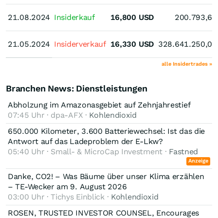
21.08.2024
21.08.2024
Insiderkauf
16,800
USD
200.793,60
21.05.2024
21.05.2024
Insiderverkauf
16,330
USD
328.641.250,00
alle Insidertrades »
Branchen News: Dienstleistungen
Abholzung im Amazonasgebiet auf Zehnjahrestief
07:45 Uhr · dpa-AFX ·
Kohlendioxid
650.000 Kilometer, 3.600 Batteriewechsel: Ist das die
Antwort auf das Ladeproblem der E-Lkw?
05:40 Uhr · Small- & MicroCap Investment ·
Fastned
Anzeige
Danke, CO2! – Was Bäume über unser Klima erzählen
– TE-Wecker am 9. August 2026
03:00 Uhr · Tichys Einblick ·
Kohlendioxid
ROSEN, TRUSTED INVESTOR COUNSEL, Encourages