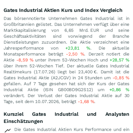
Gates Industrial Aktien Kurs und Index Vergleich
Das börsennotierte Unternehmen Gates Industrial ist in
Großbritannien gelistet. Das Unternehmen verfügt über eine
Marktkapitalisierung von 6,65 Mrd.
EUR
und seine
Geschäftsaktivitäten sind vorwiegend der Branche
Dienstleistungen zuzuordnen. Die Aktie verzeichnet eine
Jahresperformance von
+23,81
%
. Die aktuelle
Monatsperformance beträgt
-2,50
%
. Derzeit notiert die
Aktie
-8,59
%
unter ihrem 52-Wochen Hoch und
+28,57
%
über ihrem 52-Wochen Tief. Der aktuelle Gates Industrial
Realtimekurs (
17.07.26
) liegt bei 23,400
€
. Damit ist die
Gates Industrial Aktie (A2JCGV) in 24 Stunden um
-0,85
%
gefallen. Auf 7 Tage gesehen hat sich der Kurs der Gates
Industrial Aktie (ISIN GB00BD9G2S12) um
+0,86
%
verändert. Der Verlust der Gates Industrial Aktie auf 30
Tage, seit dem 10.07.2026, beträgt
-1,68
%
.
Kursziel Gates Industrial und Analysten
Einschätzungen
Die Gates Industrial Aktien Kurs Performance und ein