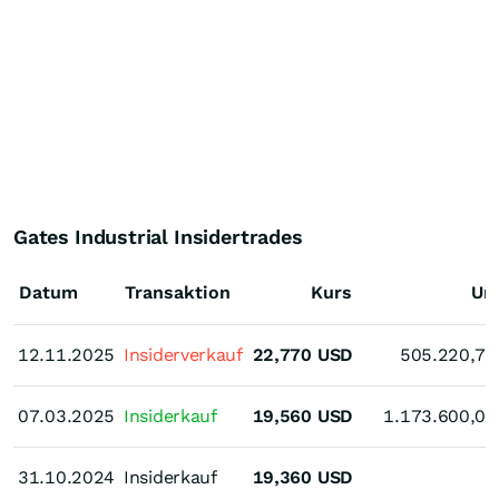
Gates Industrial Insidertrades
Datum
Transaktion
Kurs
Um
12.11.2025
12.11.2025
Insiderverkauf
22,770
USD
505.220,76
07.03.2025
07.03.2025
Insiderkauf
19,560
USD
1.173.600,00
31.10.2024
31.10.2024
Insiderkauf
19,360
USD