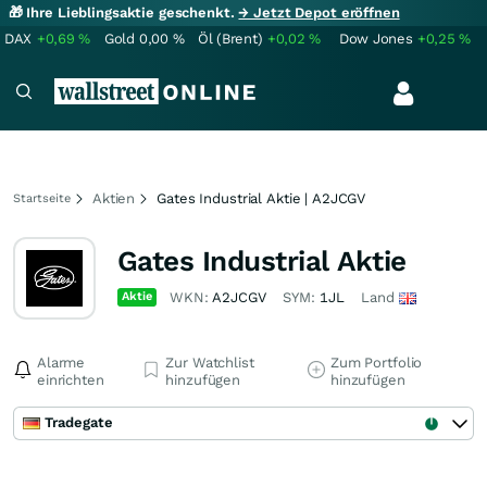
🎁 Ihre Lieblingsaktie geschenkt.
→ Jetzt Depot eröffnen
DAX
+0,69
%
Gold
0,00
%
Öl (Brent)
+0,02
%
Dow Jones
+0,25
%
Aktien
Gates Industrial Aktie | A2JCGV
Startseite
Gates Industrial Aktie
Aktie
WKN:
A2JCGV
SYM:
1JL
Land
Alarme
Zur Watchlist
Zum Portfolio
einrichten
hinzufügen
hinzufügen
Tradegate