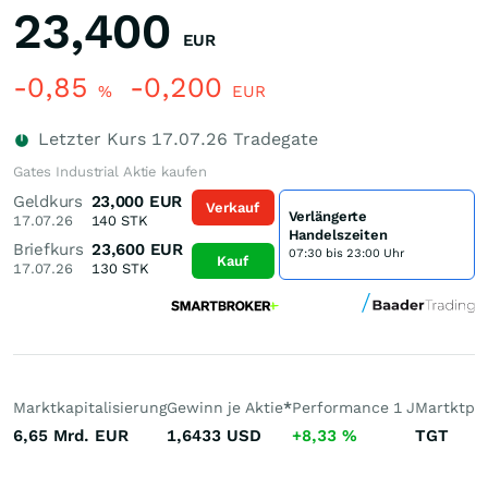
23,400
EUR
-0,85
-0,200
%
EUR
Letzter Kurs
17.07.26
Tradegate
Gates Industrial Aktie kaufen
Geldkurs
23,000
EUR
Verkauf
Verlängerte
17.07.26
140
STK
Handelszeiten
Briefkurs
23,600
EUR
07:30 bis 23:00 Uhr
Kauf
17.07.26
130
STK
Marktkapitalisierung
Gewinn je Aktie
*
Performance 1 J
Martktpla
6,65 Mrd.
EUR
1,6433
USD
+8,33
%
TGT