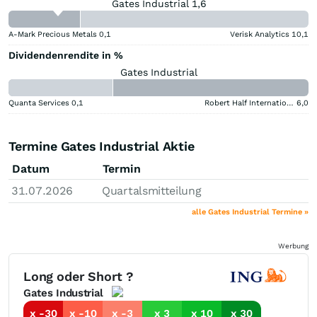
Gates Industrial 1,6
A-Mark Precious Metals
0,1
Verisk Analytics
10,1
Dividendenrendite in %
Gates Industrial
Quanta Services
0,1
Robert Half International
6,0
Termine Gates Industrial Aktie
Datum
Termin
31.07.2026
Quartalsmitteilung
alle Gates Industrial Termine »
Werbung
Long oder Short ?
Gates Industrial
x -30
x -10
x -3
x 3
x 10
x 30