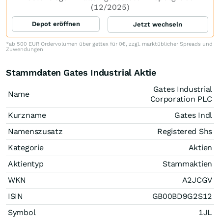
(12/2025)
Depot eröffnen
Jetzt wechseln
*ab 500 EUR Ordervolumen über gettex für 0€, zzgl. marktüblicher Spreads und
Zuwendungen
Stammdaten Gates Industrial Aktie
Gates Industrial
Name
Corporation PLC
Kurzname
Gates Indl
Namenszusatz
Registered Shs
Kategorie
Aktien
Aktientyp
Stammaktien
WKN
A2JCGV
ISIN
GB00BD9G2S12
Symbol
1JL