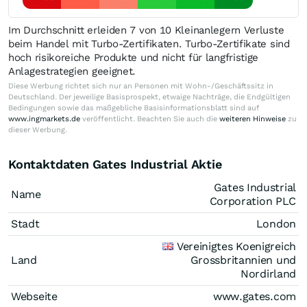
Im Durchschnitt erleiden 7 von 10 Kleinanlegern Verluste
beim Handel mit Turbo-Zertifikaten. Turbo-Zertifikate sind
hoch risikoreiche Produkte und nicht für langfristige
Anlagestrategien geeignet.
Diese Werbung richtet sich nur an Personen mit Wohn-/Geschäftssitz in
Deutschland. Der jeweilige Basisprospekt, etwaige Nachträge, die Endgültigen
Bedingungen sowie das maßgebliche Basisinformationsblatt sind auf
www.ingmarkets.de
veröffentlicht. Beachten Sie auch die
weiteren Hinweise
zu
dieser Werbung.
Kontaktdaten Gates Industrial Aktie
Gates Industrial
Name
Corporation PLC
Stadt
London
Vereinigtes Koenigreich
Land
Grossbritannien und
Nordirland
Webseite
www.gates.com