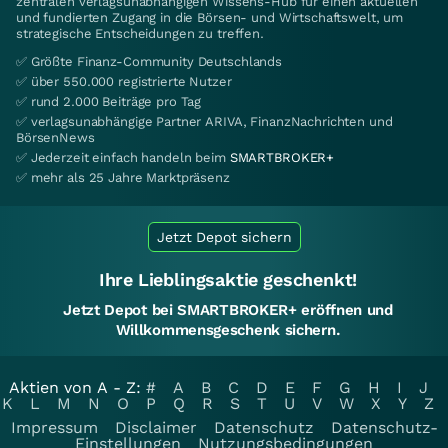
zentralen verlagsunabhängigen Wissens-Hub für einen aktuellen
und fundierten Zugang in die Börsen- und Wirtschaftswelt, um
strategische Entscheidungen zu treffen.
✅ Größte Finanz-Community Deutschlands
✅ über 550.000 registrierte Nutzer
✅ rund 2.000 Beiträge pro Tag
✅ verlagsunabhängige Partner ARIVA, FinanzNachrichten und
BörsenNews
✅ Jederzeit einfach handeln beim
SMARTBROKER+
✅ mehr als 25 Jahre Marktpräsenz
Jetzt Depot sichern
Ihre Lieblingsaktie geschenkt!
Jetzt Depot bei SMARTBROKER+ eröffnen und
Willkommensgeschenk sichern.
Aktien von A - Z:
#
A
B
C
D
E
F
G
H
I
J
K
L
M
N
O
P
Q
R
S
T
U
V
W
X
Y
Z
Impressum
Disclaimer
Datenschutz
Datenschutz-
Einstellungen
Nutzungsbedingungen