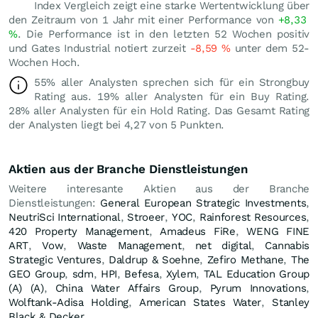
Index Vergleich zeigt eine starke Wertentwicklung über
den Zeitraum von 1 Jahr mit einer Performance von
+8,33
%
. Die Performance ist in den letzten 52 Wochen positiv
und Gates Industrial notiert zurzeit
-8,59
%
unter dem 52-
Wochen Hoch.
55% aller Analysten sprechen sich für ein Strongbuy
Rating aus. 19% aller Analysten für ein Buy Rating.
28% aller Analysten für ein Hold Rating. Das Gesamt Rating
der Analysten liegt bei 4,27 von 5 Punkten.
Aktien aus der Branche Dienstleistungen
Weitere interesante Aktien aus der Branche
Dienstleistungen:
General European Strategic Investments
,
NeutriSci International
,
Stroeer
,
YOC
,
Rainforest Resources
,
420 Property Management
,
Amadeus FiRe
,
WENG FINE
ART
,
Vow
,
Waste Management
,
net digital
,
Cannabis
Strategic Ventures
,
Daldrup & Soehne
,
Zefiro Methane
,
The
GEO Group
,
sdm
,
HPI
,
Befesa
,
Xylem
,
TAL Education Group
(A) (A)
,
China Water Affairs Group
,
Pyrum Innovations
,
Wolftank-Adisa Holding
,
American States Water
,
Stanley
Black & Decker