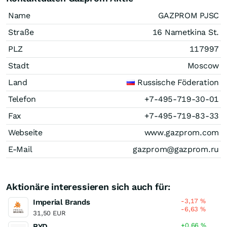
Name
GAZPROM PJSC
Straße
16 Nametkina St.
PLZ
117997
Stadt
Moscow
Land
Russische Föderation
Telefon
+7-495-719-30-01
Fax
+7-495-719-83-33
Webseite
www.gazprom.com
E-Mail
gazprom@gazprom.ru
Aktionäre interessieren sich auch für:
-3,17
%
Imperial Brands
-6,63
%
31,50 EUR
+0,66
%
BYD