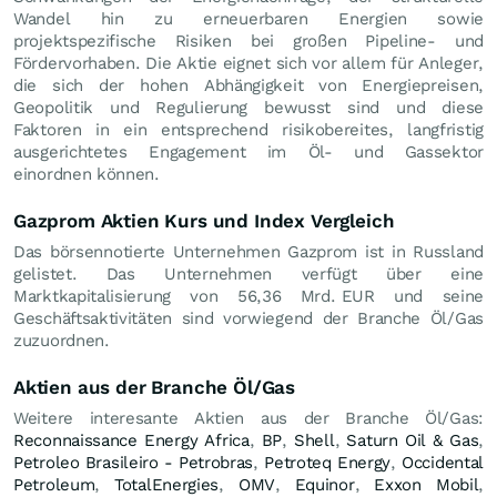
Wandel hin zu erneuerbaren Energien sowie
projektspezifische Risiken bei großen Pipeline- und
Fördervorhaben. Die Aktie eignet sich vor allem für Anleger,
die sich der hohen Abhängigkeit von Energiepreisen,
Geopolitik und Regulierung bewusst sind und diese
Faktoren in ein entsprechend risikobereites, langfristig
ausgerichtetes Engagement im Öl- und Gassektor
einordnen können.
Gazprom Aktien Kurs und Index Vergleich
Das börsennotierte Unternehmen Gazprom ist in Russland
gelistet. Das Unternehmen verfügt über eine
Marktkapitalisierung von 56,36 Mrd.
EUR
und seine
Geschäftsaktivitäten sind vorwiegend der Branche Öl/Gas
zuzuordnen.
Aktien aus der Branche Öl/Gas
Weitere interesante Aktien aus der Branche Öl/Gas:
Reconnaissance Energy Africa
,
BP
,
Shell
,
Saturn Oil & Gas
,
Petroleo Brasileiro - Petrobras
,
Petroteq Energy
,
Occidental
Petroleum
,
TotalEnergies
,
OMV
,
Equinor
,
Exxon Mobil
,