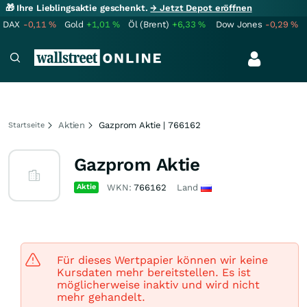
🎁 Ihre Lieblingsaktie geschenkt.
→ Jetzt Depot eröffnen
DAX
-0,11
%
Gold
+1,01
%
Öl (Brent)
+6,33
%
Dow Jones
-0,29
%
Aktien
Gazprom Aktie | 766162
Startseite
Gazprom Aktie
Aktie
WKN:
766162
Land
Für dieses Wertpapier können wir keine
Kursdaten mehr bereitstellen. Es ist
möglicherweise inaktiv und wird nicht
mehr gehandelt.