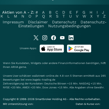
Aktien von A - Z:
#
A
B
C
D
E
F
G
H
I
J
K
L
M
N
O
P
Q
R
S
T
U
V
W
X
Y
Z
Impressum
Disclaimer
Datenschutz
Datenschutz-
Einstellungen
Nutzungsbedingungen
Unsere Apps:
Wenn Sie Kursdaten, Widgets oder andere Finanzinformationen benötigen, hilft
Ihnen
ARIVA
gerne.
Unsere User schätzen wallstreet-online.de: 4.8 von 5 Sternen ermittelt aus 285
Bewertungen bei www.kagels-trading.de
Zeitverzögerung der Kursdaten: Deutsche Börsen +15 Min. NASDAQ +15 Min.
NYSE +20 Min. AMEX +20 Min. Dow Jones +15 Min. Alle Angaben ohne Gewähr.
Copyright © 1998-2026 Smartbroker Holding AG - Alle Rechte vorbehalten.
Mit Unterstützung von:
Daten & Kurse von: