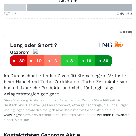
Gazprom
EQT
1,2
OMV
16,8
Werbung
Long oder Short ?
Gazprom
x -30
x -10
x -3
x 3
x 10
x 30
Im Durchschnitt erleiden 7 von 10 Kleinanlegern Verluste
beim Handel mit Turbo-Zertifikaten. Turbo-Zertifikate sind
hoch risikoreiche Produkte und nicht für langfristige
Anlagestrategien geeignet.
Diese Werbung richtet sich nur an Personen mit Wohn-/Geschäftssitz in
Deutschland. Der jeweilige Basisprospekt, etwaige Nachträge, die Endgültigen
Bedingungen sowie das maßgebliche Basisinformationsblatt sind auf
www.ingmarkets.de
veröffentlicht. Beachten Sie auch die
weiteren Hinweise
zu
dieser Werbung.
Kontaktdaten Gazprom Aktie