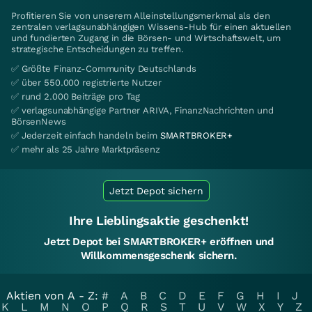
Profitieren Sie von unserem Alleinstellungsmerkmal als den
zentralen verlagsunabhängigen Wissens-Hub für einen aktuellen
und fundierten Zugang in die Börsen- und Wirtschaftswelt, um
strategische Entscheidungen zu treffen.
✅ Größte Finanz-Community Deutschlands
✅ über 550.000 registrierte Nutzer
✅ rund 2.000 Beiträge pro Tag
✅ verlagsunabhängige Partner ARIVA, FinanzNachrichten und
BörsenNews
✅ Jederzeit einfach handeln beim
SMARTBROKER+
✅ mehr als 25 Jahre Marktpräsenz
Jetzt Depot sichern
Ihre Lieblingsaktie geschenkt!
Jetzt Depot bei SMARTBROKER+ eröffnen und
Willkommensgeschenk sichern.
Aktien von A - Z:
#
A
B
C
D
E
F
G
H
I
J
K
L
M
N
O
P
Q
R
S
T
U
V
W
X
Y
Z