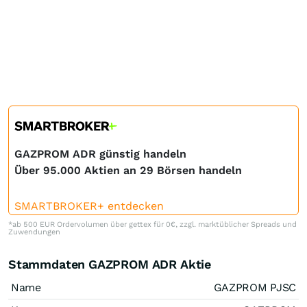
GAZPROM ADR günstig handeln
Über 95.000 Aktien an 29 Börsen handeln
SMARTBROKER+ entdecken
*ab 500 EUR Ordervolumen über gettex für 0€, zzgl. marktüblicher Spreads und
Zuwendungen
Stammdaten GAZPROM ADR Aktie
Name
GAZPROM PJSC