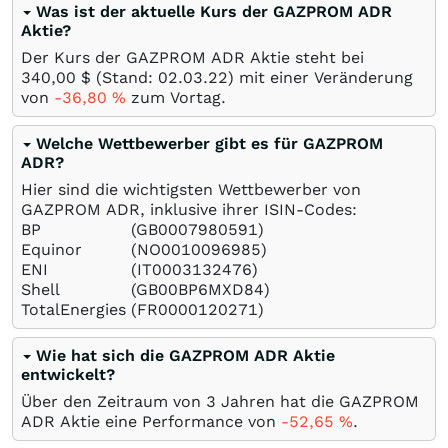
Was ist der aktuelle Kurs der GAZPROM ADR
Aktie?
Der Kurs der GAZPROM ADR Aktie steht bei
340,00
$
(Stand:
02.03.22
) mit einer Veränderung
von
-36,80
%
zum Vortag.
Welche Wettbewerber gibt es für GAZPROM
ADR?
Hier sind die wichtigsten Wettbewerber von
GAZPROM ADR, inklusive ihrer ISIN-Codes:
BP
(GB0007980591)
Equinor
(NO0010096985)
ENI
(IT0003132476)
Shell
(GB00BP6MXD84)
TotalEnergies
(FR0000120271)
Wie hat sich die GAZPROM ADR Aktie
entwickelt?
Über den Zeitraum von 3 Jahren hat die GAZPROM
ADR Aktie eine Performance von
-52,65
%
.