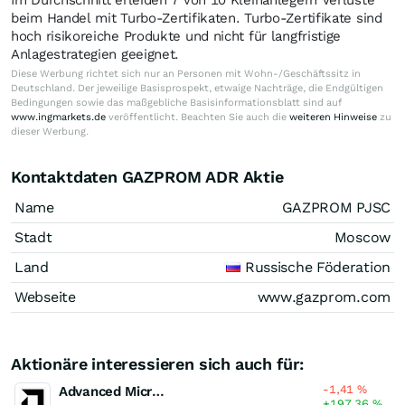
Im Durchschnitt erleiden 7 von 10 Kleinanlegern Verluste
beim Handel mit Turbo-Zertifikaten. Turbo-Zertifikate sind
hoch risikoreiche Produkte und nicht für langfristige
Anlagestrategien geeignet.
Diese Werbung richtet sich nur an Personen mit Wohn-/Geschäftssitz in
Deutschland. Der jeweilige Basisprospekt, etwaige Nachträge, die Endgültigen
Bedingungen sowie das maßgebliche Basisinformationsblatt sind auf
www.ingmarkets.de
veröffentlicht. Beachten Sie auch die
weiteren Hinweise
zu
dieser Werbung.
Kontaktdaten GAZPROM ADR Aktie
Name
GAZPROM PJSC
Stadt
Moscow
Land
Russische Föderation
Webseite
www.gazprom.com
Aktionäre interessieren sich auch für:
-1,41
%
Advanced Micro Devices
+197,36
%