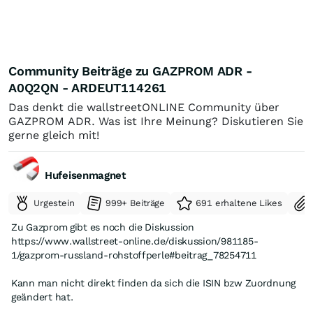
Community Beiträge zu GAZPROM ADR -
A0Q2QN - ARDEUT114261
Das denkt die wallstreetONLINE Community über
GAZPROM ADR. Was ist Ihre Meinung? Diskutieren Sie
gerne gleich mit!
Hufeisenmagnet
Urgestein
999+ Beiträge
691 erhaltene Likes
Zu Gazprom gibt es noch die Diskussion
https://www.wallstreet-online.de/diskussion/981185-
1/gazprom-russland-rohstoffperle#beitrag_78254711
Kann man nicht direkt finden da sich die ISIN bzw Zuordnung
geändert hat.