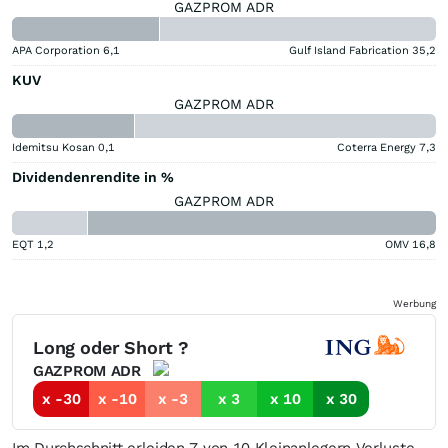
GAZPROM ADR
APA Corporation
6,1
Gulf Island Fabrication
35,2
KUV
GAZPROM ADR
Idemitsu Kosan
0,1
Coterra Energy
7,3
Dividendenrendite in %
GAZPROM ADR
EQT
1,2
OMV
16,8
Werbung
Long oder Short ?
GAZPROM ADR
x -30
x -10
x -3
x 3
x 10
x 30