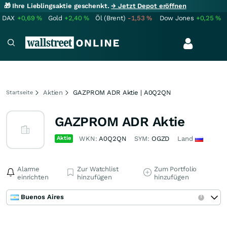
🎁 Ihre Lieblingsaktie geschenkt.
→ Jetzt Depot eröffnen
DAX
+0,69
%
Gold
+2,40
%
Öl (Brent)
-1,53
%
Dow Jones
+0,25
%
Aktien
GAZPROM ADR Aktie | A0Q2QN
Startseite
GAZPROM ADR Aktie
Aktie
WKN:
A0Q2QN
SYM:
OGZD
Land
Alarme
Zur Watchlist
Zum Portfolio
einrichten
hinzufügen
hinzufügen
Buenos Aires