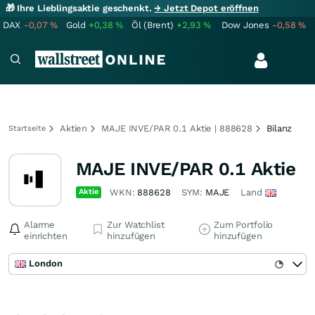
🎁 Ihre Lieblingsaktie geschenkt.
→ Jetzt Depot eröffnen
DAX
-0,07
%
Gold
+0,38
%
Öl (Brent)
+2,93
%
Dow Jones
-0,58
%
Aktien
MAJE INVE/PAR 0.1 Aktie | 888628
Bilanz
Startseite
MAJE INVE/PAR 0.1 Aktie
Aktie
WKN:
888628
SYM:
MAJE
Land
Alarme
Zur Watchlist
Zum Portfolio
einrichten
hinzufügen
hinzufügen
London