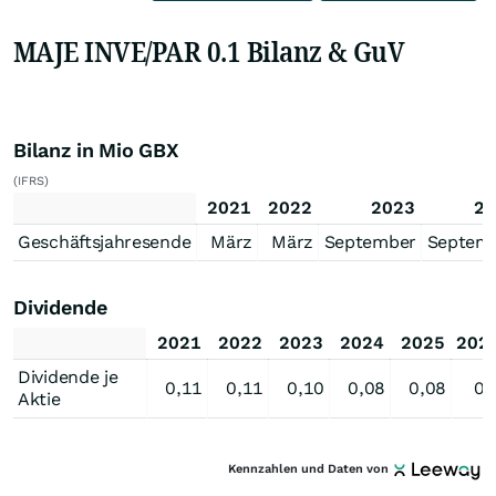
MAJE INVE/PAR 0.1 Bilanz & GuV
Bilanz in Mio GBX
(IFRS)
2021
2022
2023
20
Geschäftsjahresende
März
März
September
Septem
Dividende
2021
2022
2023
2024
2025
202
Dividende je
0,11
0,11
0,10
0,08
0,08
0,
Aktie
Kennzahlen und Daten von