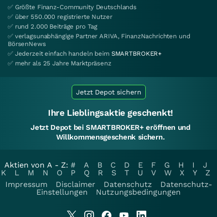
✅ Größte Finanz-Community Deutschlands
✅ über 550.000 registrierte Nutzer
✅ rund 2.000 Beiträge pro Tag
✅ verlagsunabhängige Partner ARIVA, FinanzNachrichten und
BörsenNews
✅ Jederzeit einfach handeln beim
SMARTBROKER+
✅ mehr als 25 Jahre Marktpräsenz
Jetzt Depot sichern
Ihre Lieblingsaktie geschenkt!
Jetzt Depot bei SMARTBROKER+ eröffnen und
Willkommensgeschenk sichern.
Aktien von A - Z:
#
A
B
C
D
E
F
G
H
I
J
K
L
M
N
O
P
Q
R
S
T
U
V
W
X
Y
Z
Impressum
Disclaimer
Datenschutz
Datenschutz-
Einstellungen
Nutzungsbedingungen