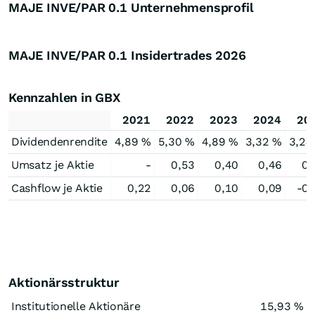
MAJE INVE/PAR 0.1 Unternehmensprofil
MAJE INVE/PAR 0.1 Insidertrades
2026
Kennzahlen in GBX
2021
2022
2023
2024
20
Dividendenrendite
4,89 %
5,30 %
4,89 %
3,32 %
3,24
Umsatz je Aktie
-
0,53
0,40
0,46
0,
Cashflow je Aktie
0,22
0,06
0,10
0,09
-0,
Aktionärsstruktur
Institutionelle Aktionäre
15,93 %