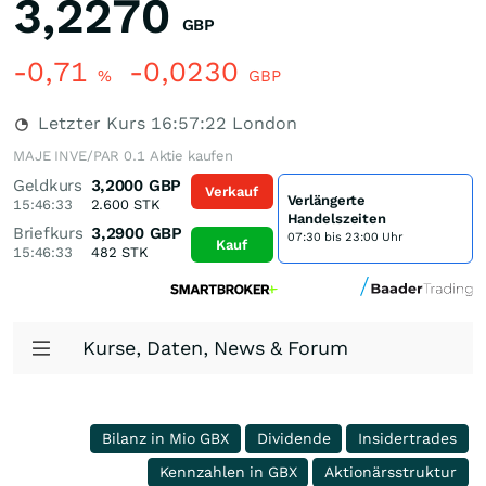
3,2270
GBP
-0,71
-0,0230
%
GBP
Letzter Kurs
16:57:22
London
MAJE INVE/PAR 0.1 Aktie kaufen
Geldkurs
3,2000
GBP
Verkauf
Verlängerte
15:46:33
2.600
STK
Handelszeiten
Briefkurs
3,2900
GBP
07:30 bis 23:00 Uhr
Kauf
15:46:33
482
STK
Kurse, Daten, News & Forum
Bilanz in Mio GBX
Dividende
Insidertrades
Kennzahlen in GBX
Aktionärsstruktur