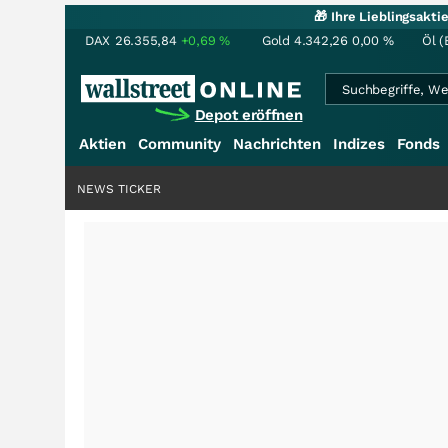
🎁 Ihre Lieblingsakt
DAX
26.355,84
+0,69
%
Gold
4.342,26
0,00
%
Öl (
Depot eröffnen
Aktien
Community
Nachrichten
Indizes
Fonds
NEWS TICKER