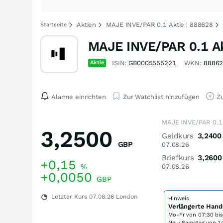
Aktien
MAJE INVE/PAR 0.1 Aktie | 888628
Startseite
MAJE INVE/PAR 0.1 A
Aktie
ISIN:
GB0005555221
WKN:
8886
Alarme einrichten
Zur Watchlist hinzufügen
Zu
MAJE INVE/PAR 0.1 
3,2500
Geldkurs
3,2400
GBP
07.08.26
Briefkurs
3,2600
+0,15
%
07.08.26
+0,0050
GBP
Letzter Kurs
07.08.26
London
Hinweis
Verlängerte Hand
Mo-Fr von
07:30 bi
Neu: Samstag von 14