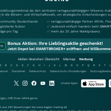
instellungsmerkmal als den zentralen verlagsunabhängigen Wissens-Hub 
 in die Börsen- und Wirtschaftswelt, um strategische Entscheidungen zu
Community Deutschlands
✅ verlagsunabhängige Partner ARIVA, Fi
gistrierte Nutzer
✅ Jederzeit einfach handeln beim
SMART
räge pro Tag
✅ mehr als 25 Jahre Marktpräsenz
Bonus Aktion:
Ihre Lieblingsaktie geschenkt!
rn
Jetzt Depot bei SMARTBROKER+ eröffnen und Willkommen
Aktien-Branchen Übersicht
Sitemap
Werbung
A
B
C
D
E
F
G
H
I
J
K
L
M
N
O
P
Q
R
S
T
essum
Disclaimer
Datenschutz
Datenschutz-Einstellungen
Nutzungsbedin
Unsere Apps:
gen, hilft Ihnen
ARIVA
gerne.
elt aus 285 Bewertungen bei www.kagels-trading.de