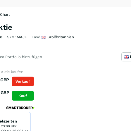
Chart
ktie
28
SYM:
MAJE
Land
Großbritannien
m Portfolio hinzufügen
Aktie kaufen
GBP
Verkauf
GBP
Kauf
elszeiten
s 23:00 Uhr
:00 bis 19:00 Uhr