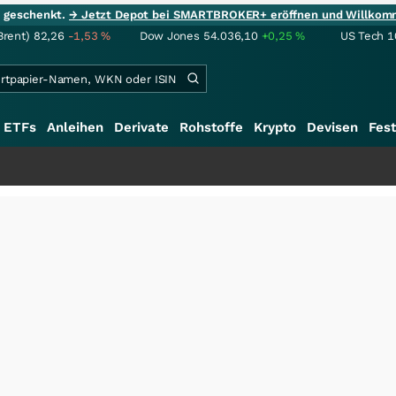
ie geschenkt.
→ Jetzt Depot bei SMARTBROKER+ eröffnen und Willkom
Brent)
82,26
-1,53
%
Dow Jones
54.036,10
+0,25
%
US Tech 1
ETFs
Anleihen
Derivate
Rohstoffe
Krypto
Devisen
Fest