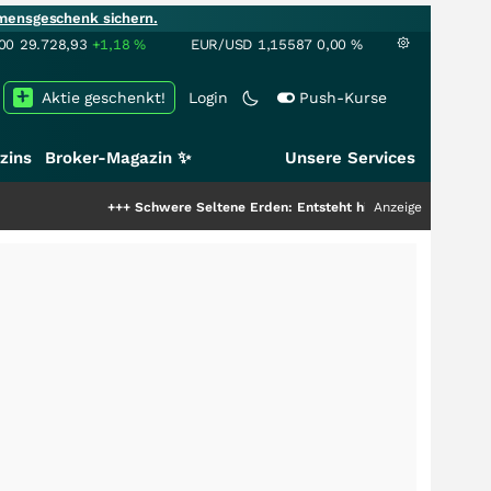
mensgeschenk sichern.
00
29.728,93
+1,18
%
EUR/USD
1,15587
0,00
%
Aktie geschenkt!
Login
Push-Kurse
zins
Broker-Magazin ✨
Unsere Services
+++
Schwere Seltene Erden: Entsteht hier die nächste Milliardenst
Anzeige