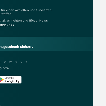
für einen aktuellen und fundierten
 treffen.
nanzNachrichten und BörsenNews
BROKER+
sgeschenk sichern.
U
V
W
X
Y
Z
gungen