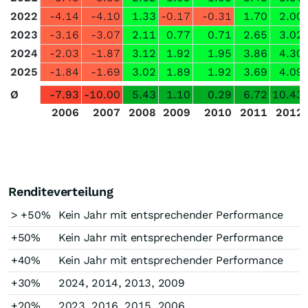
2022
-4.14
-4.10
1.33
-0.17
-0.31
1.70
2.00
2023
-3.16
-3.07
2.11
0.77
0.71
2.65
3.02
2024
-2.03
-1.87
3.12
1.92
1.95
3.86
4.30
2025
-1.84
-1.69
3.02
1.89
1.92
3.69
4.09
Ø
-7.93
-10.00
5.43
1.10
0.29
6.72
10.43
2006
2007
2008
2009
2010
2011
2012
Renditeverteilung
> +50%
Kein Jahr mit entsprechender Performance
+50%
Kein Jahr mit entsprechender Performance
+40%
Kein Jahr mit entsprechender Performance
+30%
2024, 2014, 2013, 2009
+20%
2023, 2016, 2015, 2006