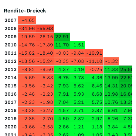
Rendite-Dreieck
2007
-4.65
2008
-34.96
-55.63
2009
-19.59
-26.15
22.91
2010
-14.76
-17.89
11.70
1.51
2011
-15.82
-18.40
-0.03
-9.84
-19.91
2012
-13.56
-15.24
-0.35
-7.08
-11.10
-1.32
2013
-8.82
-9.50
4.37
0.19
-0.25
11.33
25.59
2014
-5.69
-5.83
6.75
3.78
4.36
13.99
22.51
2015
-3.56
-3.42
7.93
5.62
6.46
14.31
20.05
2016
-2.48
-2.23
7.91
5.93
6.68
12.98
16.86
2017
-2.23
-1.98
7.04
5.21
5.75
10.76
13.35
2018
-3.38
-3.27
4.57
2.71
2.87
6.61
7.99
2019
-2.85
-2.70
4.50
2.82
2.97
6.26
7.38
2020
-3.66
-3.58
2.86
1.21
1.18
3.84
4.50
2021
-3.43
-3.35
2.62
1.09
1.05
3.43
3.97