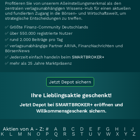
Profitieren Sie von unserem Alleinstellungsmerkmal als den
zentralen verlagsunabhängigen Wissens-Hub für einen aktuellen
und fundierten Zugang in die Börsen- und Wirtschaftswelt, um
strategische Entscheidungen zu treffen.
✅ Größte Finanz-Community Deutschlands
✅ über 550.000 registrierte Nutzer
✅ rund 2.000 Beiträge pro Tag
✅ verlagsunabhängige Partner ARIVA, FinanzNachrichten und
BörsenNews
✅ Jederzeit einfach handeln beim
SMARTBROKER+
✅ mehr als 25 Jahre Marktpräsenz
Jetzt Depot sichern
Ihre Lieblingsaktie geschenkt!
Jetzt Depot bei SMARTBROKER+ eröffnen und
Willkommensgeschenk sichern.
Aktien von A - Z:
#
A
B
C
D
E
F
G
H
I
J
K
L
M
N
O
P
Q
R
S
T
U
V
W
X
Y
Z