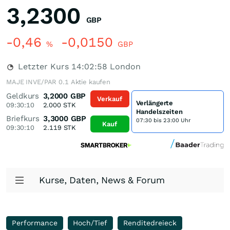
3,2300
GBP
-0,46
-0,0150
%
GBP
Letzter Kurs
14:02:58
London
MAJE INVE/PAR 0.1 Aktie kaufen
Geldkurs
3,2000
GBP
Verkauf
Verlängerte
09:30:10
2.000
STK
Handelszeiten
Briefkurs
3,3000
GBP
07:30 bis 23:00 Uhr
Kauf
09:30:10
2.119
STK
Kurse, Daten, News & Forum
Performance
Hoch/Tief
Renditedreieck