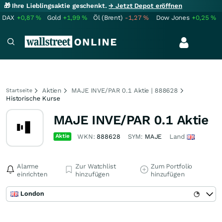
🎁 Ihre Lieblingsaktie geschenkt.
→ Jetzt Depot eröffnen
DAX
+0,87
%
Gold
+1,99
%
Öl (Brent)
-1,27
%
Dow Jones
+0,25
%
Aktien
MAJE INVE/PAR 0.1 Aktie | 888628
Startseite
Historische Kurse
MAJE INVE/PAR 0.1 Aktie
Aktie
WKN:
888628
SYM:
MAJE
Land
Alarme
Zur Watchlist
Zum Portfolio
einrichten
hinzufügen
hinzufügen
London