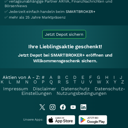
✅ verlagsunabhängige Partner ARIVA, FinanzNachrichten und
BörsenNews
✅ Jederzeit einfach handeln beim
SMARTBROKER+
✅ mehr als 25 Jahre Marktpräsenz
Jetzt Depot sichern
Ihre Lieblingsaktie geschenkt!
Jetzt Depot bei SMARTBROKER+ eröffnen und
Willkommensgeschenk sichern.
Aktien von A - Z:
#
A
B
C
D
E
F
G
H
I
J
K
L
M
N
O
P
Q
R
S
T
U
V
W
X
Y
Z
Impressum
Disclaimer
Datenschutz
Datenschutz-
Einstellungen
Nutzungsbedingungen
Unsere Apps: