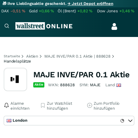
🎁 Ihre Lieblingsaktie geschenkt.
→ Jetzt Depot eröffnen
DAX
-0,51
%
Gold
+0,66
%
Öl (Brent)
+0,82
%
Dow Jones
+0,46
%
Aktien
MAJE INVE/PAR 0.1 Aktie | 888628
Startseite
Handelsplätze
MAJE INVE/PAR 0.1 Aktie
Aktie
WKN:
888628
SYM:
MAJE
Land
Alarme
Zur Watchlist
Zum Portfolio
einrichten
hinzufügen
hinzufügen
London