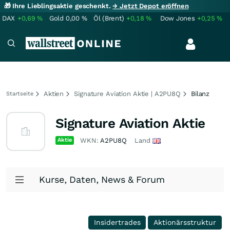
🎁 Ihre Lieblingsaktie geschenkt.
→ Jetzt Depot eröffnen
DAX
+0,69
%
Gold
0,00
%
Öl (Brent)
+0,18
%
Dow Jones
+0,25
%
Aktien
Signature Aviation Aktie | A2PU8Q
Bilanz
Startseite
Signature Aviation Aktie
Aktie
WKN:
A2PU8Q
Land
Kurse, Daten, News & Forum
Insidertrades
Aktionärsstruktur