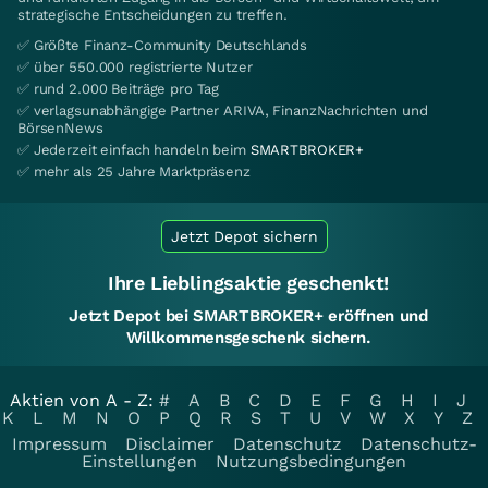
strategische Entscheidungen zu treffen.
✅ Größte Finanz-Community Deutschlands
✅ über 550.000 registrierte Nutzer
✅ rund 2.000 Beiträge pro Tag
✅ verlagsunabhängige Partner ARIVA, FinanzNachrichten und
BörsenNews
✅ Jederzeit einfach handeln beim
SMARTBROKER+
✅ mehr als 25 Jahre Marktpräsenz
Jetzt Depot sichern
Ihre Lieblingsaktie geschenkt!
Jetzt Depot bei SMARTBROKER+ eröffnen und
Willkommensgeschenk sichern.
Aktien von A - Z:
#
A
B
C
D
E
F
G
H
I
J
K
L
M
N
O
P
Q
R
S
T
U
V
W
X
Y
Z
Impressum
Disclaimer
Datenschutz
Datenschutz-
Einstellungen
Nutzungsbedingungen