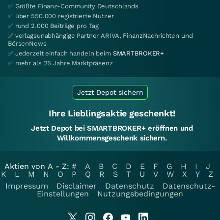
✅ Größte Finanz-Community Deutschlands
✅ über 550.000 registrierte Nutzer
✅ rund 2.000 Beiträge pro Tag
✅ verlagsunabhängige Partner ARIVA, FinanzNachrichten und
BörsenNews
✅ Jederzeit einfach handeln beim
SMARTBROKER+
✅ mehr als 25 Jahre Marktpräsenz
Jetzt Depot sichern
Ihre Lieblingsaktie geschenkt!
Jetzt Depot bei SMARTBROKER+ eröffnen und
Willkommensgeschenk sichern.
Aktien von A - Z:
#
A
B
C
D
E
F
G
H
I
J
K
L
M
N
O
P
Q
R
S
T
U
V
W
X
Y
Z
Impressum
Disclaimer
Datenschutz
Datenschutz-
Einstellungen
Nutzungsbedingungen