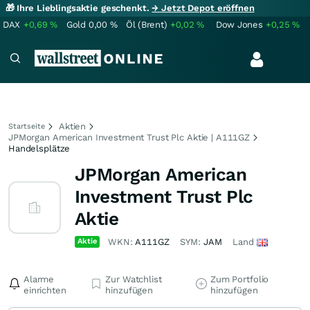
🎁 Ihre Lieblingsaktie geschenkt.
→ Jetzt Depot eröffnen
DAX
+0,69
%
Gold
0,00
%
Öl (Brent)
+0,02
%
Dow Jones
+0,25
%
Aktien
Startseite
JPMorgan American Investment Trust Plc Aktie | A111GZ
Handelsplätze
JPMorgan American
Investment Trust Plc
Aktie
Aktie
WKN:
A111GZ
SYM:
JAM
Land
Alarme
Zur Watchlist
Zum Portfolio
einrichten
hinzufügen
hinzufügen