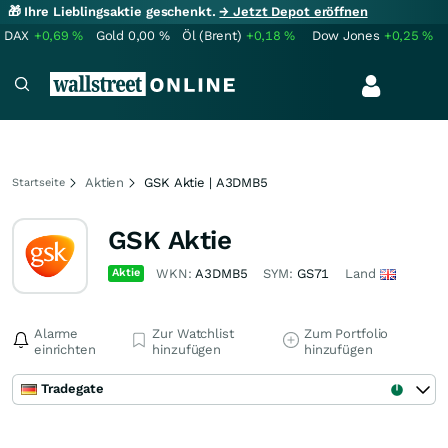
🎁 Ihre Lieblingsaktie geschenkt.
→ Jetzt Depot eröffnen
DAX
+0,69
%
Gold
0,00
%
Öl (Brent)
+0,18
%
Dow Jones
+0,25
%
Aktien
GSK Aktie | A3DMB5
Startseite
GSK Aktie
Aktie
WKN:
A3DMB5
SYM:
GS71
Land
Alarme
Zur Watchlist
Zum Portfolio
einrichten
hinzufügen
hinzufügen
Tradegate