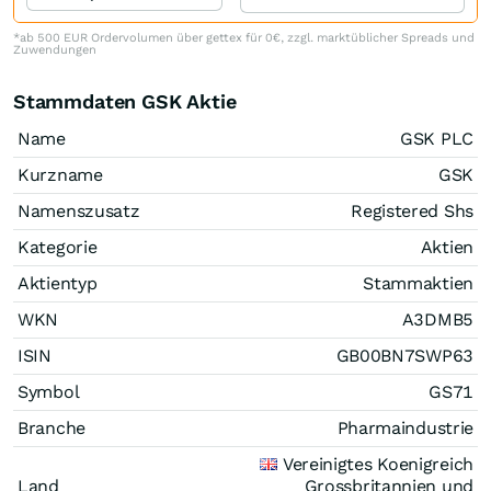
*ab 500 EUR Ordervolumen über gettex für 0€, zzgl. marktüblicher Spreads und
Zuwendungen
Stammdaten GSK Aktie
Name
GSK PLC
Kurzname
GSK
Namenszusatz
Registered Shs
Kategorie
Aktien
Aktientyp
Stammaktien
WKN
A3DMB5
ISIN
GB00BN7SWP63
Symbol
GS71
Branche
Pharmaindustrie
Vereinigtes Koenigreich
Land
Grossbritannien und