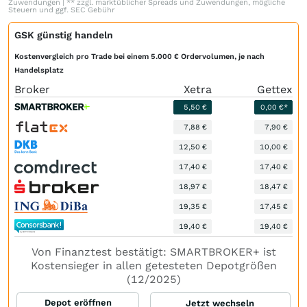
Zuwendungen | ** zzgl. marktüblicher Spreads und Zuwendungen, mögliche
Steuern und ggf. SEC Gebühr
GSK günstig handeln
Kostenvergleich pro Trade bei einem 5.000 € Ordervolumen, je nach
Handelsplatz
Broker
Xetra
Gettex
5,50 €
0,00 €*
7,88 €
7,90 €
12,50 €
10,00 €
17,40 €
17,40 €
18,97 €
18,47 €
19,35 €
17,45 €
19,40 €
19,40 €
Von Finanztest bestätigt: SMARTBROKER+ ist
Kostensieger in allen getesteten Depotgrößen
(12/2025)
Depot eröffnen
Jetzt wechseln