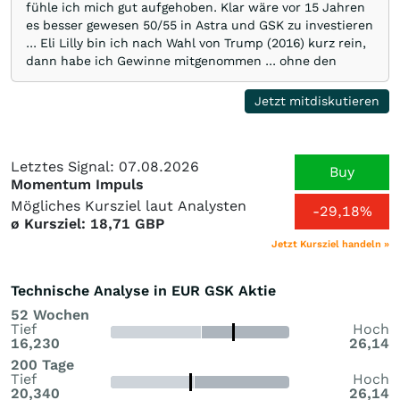
fühle ich mich gut aufgehoben. Klar wäre vor 15 Jahren
es besser gewesen 50/55 in Astra und GSK zu investieren
... Eli Lilly bin ich nach Wahl von Trump (2016) kurz rein,
dann habe ich Gewinne mitgenommen ... ohne den
Abnehmhype mitzumachen 🙈. Egal, GSK bleibt Basis 🤫👍
thats life 🙏🍷🍷🍷
Jetzt mitdiskutieren
Letztes Signal: 07.08.2026
Buy
Momentum Impuls
Mögliches Kursziel laut Analysten
-29,18%
ø Kursziel: 18,71 GBP
Jetzt Kursziel handeln »
Technische Analyse in EUR GSK Aktie
52 Wochen
Tief
Hoch
16,230
26,14
200 Tage
Tief
Hoch
20,340
26,14