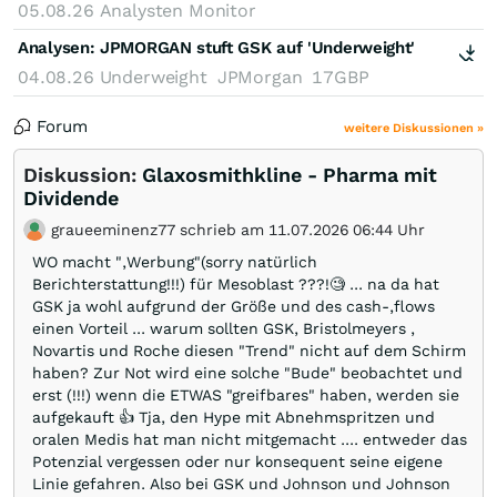
05.08.26
Analysten Monitor
Analysen:
JPMORGAN stuft GSK auf 'Underweight'
04.08.26
Underweight
JPMorgan
17GBP
Forum
weitere Diskussionen »
Diskussion:
Glaxosmithkline - Pharma mit
Dividende
graueeminenz77 schrieb am 11.07.2026 06:44 Uhr
WO macht ",Werbung"(sorry natürlich
Berichterstattung!!!) für Mesoblast ???!🧐 ... na da hat
GSK ja wohl aufgrund der Größe und des cash-,flows
einen Vorteil ... warum sollten GSK, Bristolmeyers ,
Novartis und Roche diesen "Trend" nicht auf dem Schirm
haben? Zur Not wird eine solche "Bude" beobachtet und
erst (!!!) wenn die ETWAS "greifbares" haben, werden sie
aufgekauft 👍 Tja, den Hype mit Abnehmspritzen und
oralen Medis hat man nicht mitgemacht .... entweder das
Potenzial vergessen oder nur konsequent seine eigene
Linie gefahren. Also bei GSK und Johnson und Johnson