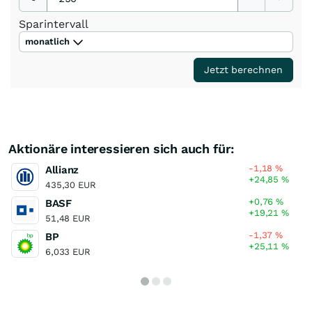
Sparintervall
monatlich
Jetzt berechnen
Aktionäre interessieren sich auch für:
-1,18
%
Allianz
+24,85
%
435,30 EUR
+0,76
%
BASF
+19,21
%
51,48 EUR
-1,37
%
BP
+25,11
%
6,033 EUR