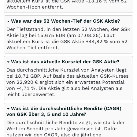
aktuellem Kurs ist die GSK Aktie -13,16
%
vom 52
Wochen-Hoch entfernt.
Was war das 52 Wochen-Tief der GSK Aktie?
Der Tiefststand, in den letzten 52 Wochen, der GSK
Aktie lag bei 15,675
EUR
(am
07.08.25
). Laut
aktuellem Kurs ist die GSK Aktie +44,82
%
vom 52
Wochen-Tief entfernt.
Was ist das aktuelle Kursziel der GSK Aktie?
Das durchschnittliche Kursziel von Analysten liegt
bei 18,71
GBP
. Auf Basis des aktuellen GSK-Kurses
von 22,920
€
ergibt sich ein erwartetes Potenzial
von -4,71
%
. Die Aktie gilt also bei Analysten als
leicht überbewertet.
Was ist die durchschnittliche Rendite (CAGR)
von GSK über 3, 5 und 10 Jahre?
Die durchschnittliche Rendite zeigt, wie stark der
Wert im Schnitt pro Jahr gewachsen ist. Dafür
nutzen wir den CAGR, also die jährliche