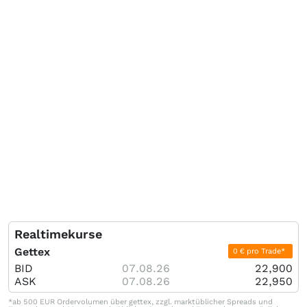
Realtimekurse
Gettex
0 € pro Trade*
BID
07.08.26
22,900
ASK
07.08.26
22,950
*ab 500 EUR Ordervolumen über gettex, zzgl. marktüblicher Spreads und