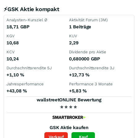
⚡GSK Aktie kompakt
Analysten-Kursziel Ø
Aktivität Forum (3M)
18,71
GBP
1 Beiträge
KGV
KUV
10,68
2,29
KCV
Dividende pro Aktie
10,24
0,680000
GBP
Durchschnittsrendite 5J
Durchschnittsrendite 3J
+1,10
%
+12,73
%
Jahresperformance
Performance 3 Monate
+43,08
%
+5,83
%
wallstreetONLINE Bewertung
⭐
⭐
⭐
⭐
GSK
Aktie kaufen
Verkauf
Kauf