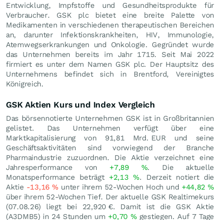
Entwicklung, Impfstoffe und Gesundheitsprodukte für
Verbraucher. GSK plc bietet eine breite Palette von
Medikamenten in verschiedenen therapeutischen Bereichen
an, darunter Infektionskrankheiten, HIV, Immunologie,
Atemwegserkrankungen und Onkologie. Gegründet wurde
das Unternehmen bereits im Jahr 1715. Seit Mai 2022
firmiert es unter dem Namen GSK plc. Der Hauptsitz des
Unternehmens befindet sich in Brentford, Vereinigtes
Königreich.
GSK Aktien Kurs und Index Vergleich
Das börsennotierte Unternehmen GSK ist in Großbritannien
gelistet. Das Unternehmen verfügt über eine
Marktkapitalisierung von 91,81 Mrd.
EUR
und seine
Geschäftsaktivitäten sind vorwiegend der Branche
Pharmaindustrie zuzuordnen. Die Aktie verzeichnet eine
Jahresperformance von
+7,89
%
. Die aktuelle
Monatsperformance beträgt
+2,13
%
. Derzeit notiert die
Aktie
-13,16
%
unter ihrem 52-Wochen Hoch und
+44,82
%
über ihrem 52-Wochen Tief. Der aktuelle GSK Realtimekurs
(
07.08.26
) liegt bei 22,920
€
. Damit ist die GSK Aktie
(A3DMB5) in 24 Stunden um
+0,70
%
gestiegen. Auf 7 Tage