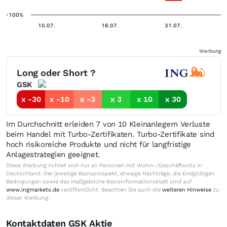
-100%
10.07.
16.07.
31.07.
Werbung
Long oder Short ?
GSK
x -30
x -10
x -3
x 3
x 10
x 30
Im Durchschnitt erleiden 7 von 10 Kleinanlegern Verluste
beim Handel mit Turbo-Zertifikaten. Turbo-Zertifikate sind
hoch risikoreiche Produkte und nicht für langfristige
Anlagestrategien geeignet.
Diese Werbung richtet sich nur an Personen mit Wohn-/Geschäftssitz in
Deutschland. Der jeweilige Basisprospekt, etwaige Nachträge, die Endgültigen
Bedingungen sowie das maßgebliche Basisinformationsblatt sind auf
www.ingmarkets.de
veröffentlicht. Beachten Sie auch die
weiteren Hinweise
zu
dieser Werbung.
Kontaktdaten GSK Aktie