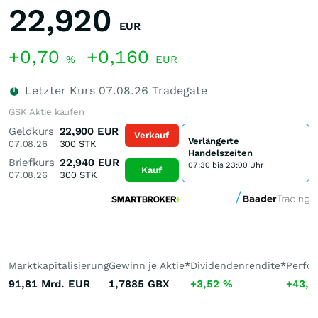
22,920
EUR
+0,70
+0,160
%
EUR
Letzter Kurs
07.08.26
Tradegate
GSK Aktie kaufen
Geldkurs
22,900
EUR
Verkauf
Verlängerte
07.08.26
300
STK
Handelszeiten
Briefkurs
22,940
EUR
07:30 bis 23:00 Uhr
Kauf
07.08.26
300
STK
Marktkapitalisierung
Gewinn je Aktie
*
Dividendenrendite
*
Perfo
91,81 Mrd.
EUR
1,7885
GBX
+3,52
%
+43,