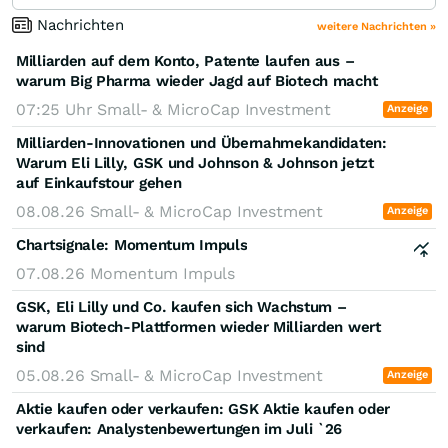
Nachrichten
weitere Nachrichten »
Milliarden auf dem Konto, Patente laufen aus –
warum Big Pharma wieder Jagd auf Biotech macht
07:25 Uhr
Small- & MicroCap Investment
Anzeige
Milliarden-Innovationen und Übernahmekandidaten:
Warum Eli Lilly, GSK und Johnson & Johnson jetzt
auf Einkaufstour gehen
08.08.26
Small- & MicroCap Investment
Anzeige
Chartsignale:
Momentum Impuls
07.08.26
Momentum Impuls
GSK, Eli Lilly und Co. kaufen sich Wachstum –
warum Biotech-Plattformen wieder Milliarden wert
sind
05.08.26
Small- & MicroCap Investment
Anzeige
Aktie kaufen oder verkaufen: GSK Aktie kaufen oder
verkaufen: Analystenbewertungen im Juli `26