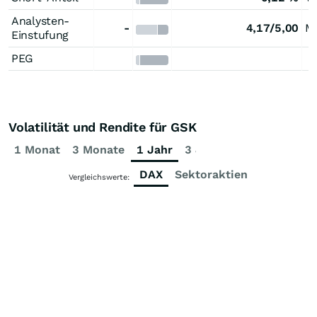
Analysten-
-
4,17/5,00
M
Einstufung
PEG
Volatilität und Rendite für GSK
1 Monat
3 Monate
1 Jahr
3 Jahre
5 Jahre
DAX
Sektoraktien
Vergleichswerte: