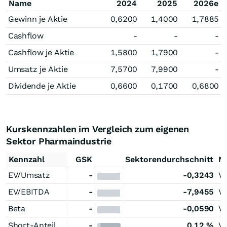
Name
2024
2025
2026e
Gewinn je Aktie
0,6200
1,4000
1,7885
Cashflow
-
-
-
Cashflow je Aktie
1,5800
1,7900
-
Umsatz je Aktie
7,5700
7,9900
-
Dividende je Aktie
0,6600
0,1700
0,6800
Kurskennzahlen im Vergleich zum eigenen
Sektor Pharmaindustrie
Kennzahl
GSK
Sektorendurchschnitt
Ni
EV/Umsatz
-
-0,3243
V
EV/EBITDA
-
-7,9455
V
Beta
-
-0,0590
V
Short-Anteil
-
0,12 %
V