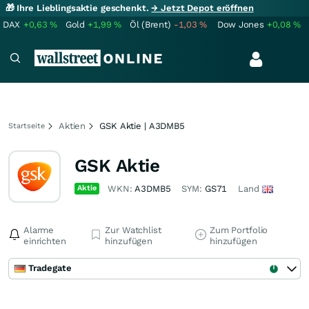
🎁 Ihre Lieblingsaktie geschenkt.
→ Jetzt Depot eröffnen
DAX
+0,63
%
Gold
+1,99
%
Öl (Brent)
-1,03
%
Dow Jones
+0,08
%
Aktien
GSK Aktie | A3DMB5
Startseite
GSK Aktie
Aktie
WKN:
A3DMB5
SYM:
GS71
Land
Alarme
Zur Watchlist
Zum Portfolio
einrichten
hinzufügen
hinzufügen
Tradegate