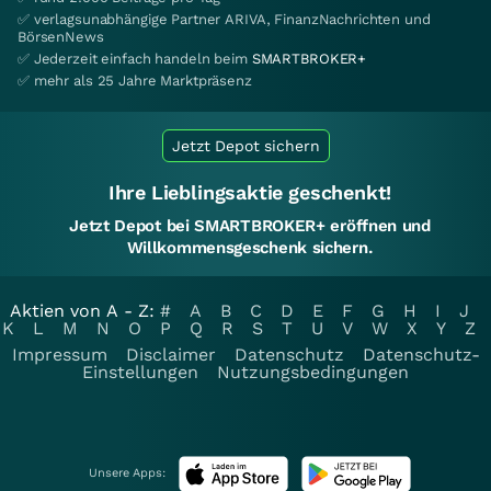
✅ verlagsunabhängige Partner ARIVA, FinanzNachrichten und
BörsenNews
✅ Jederzeit einfach handeln beim
SMARTBROKER+
✅ mehr als 25 Jahre Marktpräsenz
Jetzt Depot sichern
Ihre Lieblingsaktie geschenkt!
Jetzt Depot bei SMARTBROKER+ eröffnen und
Willkommensgeschenk sichern.
Aktien von A - Z:
#
A
B
C
D
E
F
G
H
I
J
K
L
M
N
O
P
Q
R
S
T
U
V
W
X
Y
Z
Impressum
Disclaimer
Datenschutz
Datenschutz-
Einstellungen
Nutzungsbedingungen
Unsere Apps: