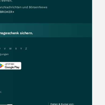
 treffen.
nanzNachrichten und BörsenNews
BROKER+
sgeschenk sichern.
U
V
W
X
Y
Z
gungen
r.
Daten & Kurse von: