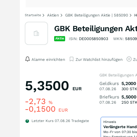
Aktien
GBK Beteiligungen Aktie | 585090
H
Startseite
GBK Beteiligungen Akt
Aktie
ISIN:
DE0005850903
WKN:
5850
Alarme einrichten
Zur Watchlist hinzufügen
Zu
GBK Beteiligungen A
5,3500
Geldkurs
5,2000
EUR
07.08.26
300
ST
Briefkurs
5,5000
-2,73
%
07.08.26
250
ST
-0,1500
EUR
Letzter Kurs
07.08.26
Tradegate
Hinweis
Verlängerte Hand
Mo-Fr von
07:30 bi
Neu: Samstag von 14