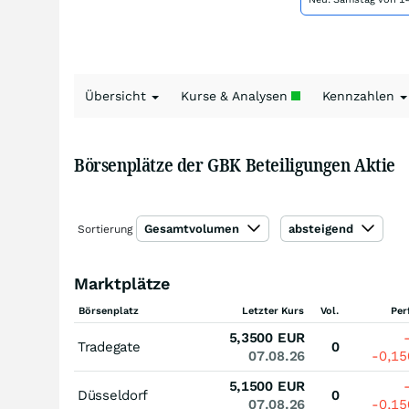
Übersicht
Kurse & Analysen
Kennzahlen
Börsenplätze der GBK Beteiligungen Aktie
Gesamtvolumen
absteigend
Sortierung
Marktplätze
Börsenplatz
Letzter Kurs
Vol.
Per
5,3500
EUR
Tradegate
0
07.08.26
-0,1
5,1500
EUR
Düsseldorf
0
07.08.26
-0,1