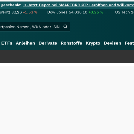
ie geschenkt.
→ Jetzt Depot bei SMARTBROKER+ eröffnen und Willkom
Brent)
82,26
-1,53
%
Dow Jones
54.036,10
+0,25
%
US Tech 1
ETFs
Anleihen
Derivate
Rohstoffe
Krypto
Devisen
Fest