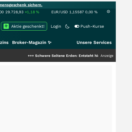
mensgeschenk sichern.
00
29.728,93
+1,18
%
EUR/USD
1,15587
0,00
%
Aktie geschenkt!
Login
Push-Kurse
zins
Broker-Magazin ✨
Unsere Services
+++
Schwere Seltene Erden: Entsteht hier die nächste Milliardens
Anzeige