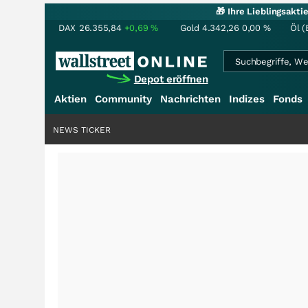
🎁 Ihre Lieblingsakt
DAX
26.355,84
+0,69
%
Gold
4.342,26
0,00
%
Öl (
Depot eröffnen
Aktien
Community
Nachrichten
Indizes
Fonds
NEWS TICKER