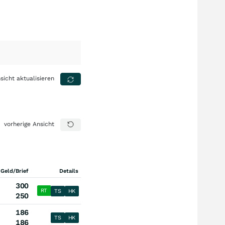
sicht aktualisieren
vorherige Ansicht
 Geld/Brief
Details
300
RT
TS
HK
250
186
TS
HK
186