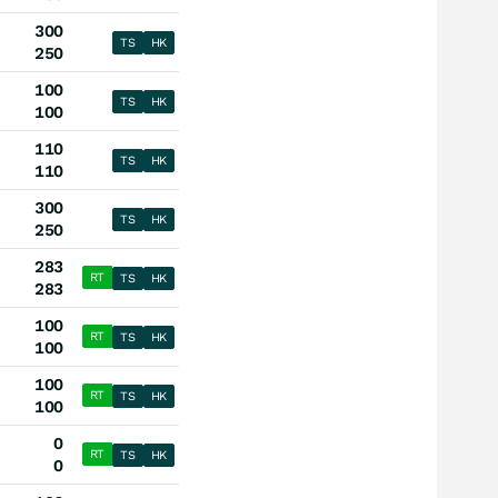
300
TS
HK
250
100
TS
HK
100
110
TS
HK
110
300
TS
HK
250
283
RT
TS
HK
283
100
RT
TS
HK
100
100
RT
TS
HK
100
0
RT
TS
HK
0