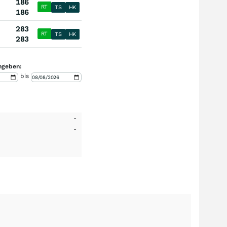
186
RT
TS
HK
186
283
RT
TS
HK
283
ngeben:
bis
-
-