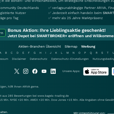
 in die Börsen- und Wirtschaftswelt, um strategische Entscheidungen zu
Community Deutschlands
✅ verlagsunabhängige Partner ARIVA, Fi
gistrierte Nutzer
✅ Jederzeit einfach handeln beim
SMART
räge pro Tag
✅ mehr als 25 Jahre Marktpräsenz
Bonus Aktion:
Ihre Lieblingsaktie geschenkt!
rn
Jetzt Depot bei SMARTBROKER+ eröffnen und Willkommen
Aktien-Branchen Übersicht
Sitemap
Werbung
A
B
C
D
E
F
G
H
I
J
K
L
M
N
O
P
Q
R
S
T
essum
Disclaimer
Datenschutz
Datenschutz-Einstellungen
Nutzungsbedin
Unsere Apps:
gen, hilft Ihnen
ARIVA
gerne.
elt aus 285 Bewertungen bei www.kagels-trading.de
15 Min. NYSE +20 Min. AMEX +20 Min. Dow Jones +15 Min. Alle Angaben ohne Gewäh
alten.
Mit Unterstützung von: