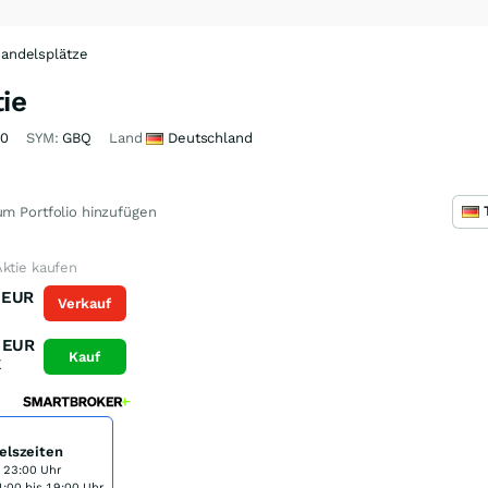
andelsplätze
ie
90
SYM:
GBQ
Land
Deutschland
m Portfolio hinzufügen
ktie kaufen
EUR
Verkauf
K
EUR
Kauf
K
elszeiten
s 23:00 Uhr
:00 bis 19:00 Uhr