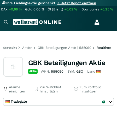
🎁 Ihre Lieblingsaktie geschenkt.
→ Jetzt Depot eröffnen
DAX
+0,69
%
Gold
0,00
%
Öl (Brent)
+0,02
%
Dow Jones
+0,25
%
Aktien
GBK Beteiligungen Aktie | 585090
Realtime
Startseite
GBK Beteiligungen Aktie
Aktie
WKN:
585090
SYM:
GBQ
Land
Alarme
Zur Watchlist
Zum Portfolio
einrichten
hinzufügen
hinzufügen
Tradegate