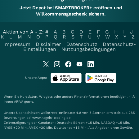
Jetzt Depot bei SMARTBROKER+ eröffnen und
Willkommensgeschenk sichern.
Aktien von A - Z:
#
A
B
C
D
E
F
G
H
I
J
K
L
M
N
O
P
Q
R
S
T
U
V
W
X
Y
Z
Impressum
Disclaimer
Datenschutz
Datenschutz-
Einstellungen
Nutzungsbedingungen
Unsere Apps:
Wenn Sie Kursdaten, Widgets oder andere Finanzinformationen benötigen, hilft
Ihnen
ARIVA
gerne.
Unsere User schätzen wallstreet-online.de: 4.8 von 5 Sternen ermittelt aus 285
Bewertungen bei www.kagels-trading.de
Zeitverzögerung der Kursdaten: Deutsche Börsen +15 Min. NASDAQ +15 Min.
NYSE +20 Min. AMEX +20 Min. Dow Jones +15 Min. Alle Angaben ohne Gewähr.