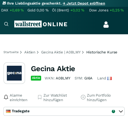
🎁 Ihre Lieblingsaktie geschenkt.
→ Jetzt Depot eröffnen
DAX
+0,69
%
Gold
0,00
%
Öl (Brent)
+0,02
%
Dow Jones
+0,25
%
Aktien
Gecina Aktie | A0BLMY
Historische Kurse
Startseite
Gecina Aktie
Aktie
WKN:
A0BLMY
SYM:
GI6A
Land
Alarme
Zur Watchlist
Zum Portfolio
einrichten
hinzufügen
hinzufügen
Tradegate