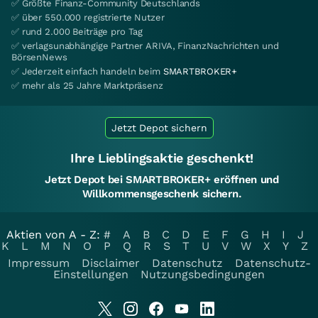
✅ Größte Finanz-Community Deutschlands
✅ über 550.000 registrierte Nutzer
✅ rund 2.000 Beiträge pro Tag
✅ verlagsunabhängige Partner ARIVA, FinanzNachrichten und
BörsenNews
✅ Jederzeit einfach handeln beim
SMARTBROKER+
✅ mehr als 25 Jahre Marktpräsenz
Jetzt Depot sichern
Ihre Lieblingsaktie geschenkt!
Jetzt Depot bei SMARTBROKER+ eröffnen und
Willkommensgeschenk sichern.
Aktien von A - Z:
#
A
B
C
D
E
F
G
H
I
J
K
L
M
N
O
P
Q
R
S
T
U
V
W
X
Y
Z
Impressum
Disclaimer
Datenschutz
Datenschutz-
Einstellungen
Nutzungsbedingungen