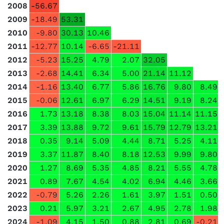
2008
-56.67
2009
-18.49
53.31
2010
-9.80
30.13
10.46
2011
-12.77
10.14
-6.65
-21.11
2012
-5.23
15.25
4.79
2.07
32.05
2013
-2.68
14.41
6.34
5.00
21.14
11.12
2014
-1.16
13.40
6.77
5.86
16.76
9.80
8.49
2015
-0.06
12.61
6.97
6.29
14.51
9.19
8.24
2016
1.73
13.18
8.38
8.03
15.04
11.14
11.15
2017
3.39
13.88
9.72
9.61
15.79
12.79
13.21
2018
0.35
9.14
5.09
4.44
8.71
5.25
4.11
2019
3.37
11.87
8.40
8.18
12.53
9.99
9.80
2020
1.27
8.69
5.35
4.85
8.21
5.55
4.78
2021
0.89
7.67
4.54
4.02
6.94
4.46
3.66
2022
-0.79
5.26
2.26
1.61
3.97
1.51
0.50
2023
0.21
5.97
3.21
2.67
4.95
2.78
1.98
2024
-1.09
4.15
1.50
0.88
2.81
0.69
-0.21