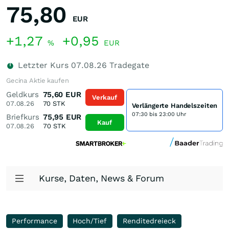
75,80
EUR
+1,27
+0,95
%
EUR
Letzter Kurs
07.08.26
Tradegate
Gecina Aktie kaufen
Geldkurs
75,60
EUR
Verkauf
07.08.26
70
STK
Verlängerte Handelszeiten
07:30 bis 23:00 Uhr
Briefkurs
75,95
EUR
Kauf
07.08.26
70
STK
Kurse, Daten, News & Forum
Performance
Hoch/Tief
Renditedreieck