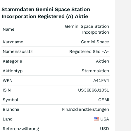
Stammdaten Gemini Space Station
Incorporation Registered (A) Aktie
Gemini Space Station
Name
Incorporation
Kurzname
Gemini Space
Namenszusatz
Registered Shs -A-
Kategorie
Aktien
Aktientyp
Stammaktien
WKN
A41FV4
ISIN
US36866J1051
Symbol
GEMI
Branche
Finanzdienstleistungen
Land
USA
Referenzwährung
USD