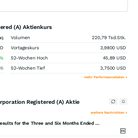
ered (A) Aktienkurs
aq
Volumen
220,79 Tsd.
Stk.
SD
Vortageskurs
3,9800
USD
%
52-Wochen Hoch
45,89
USD
26
52-Wochen Tief
3,7500
USD
mehr Performancedaten »
rporation Registered (A) Aktie
weitere Nachrichten »
Revelation Biosciences, Inc. Announces Financial Results for the Three and Six Months Ended June 30, 2026