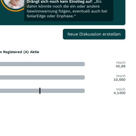
Neue Diskussion erstellen
n Registered (A) Aktie
Hoch
45,89
Hoch
10,660
Hoch
4,1400