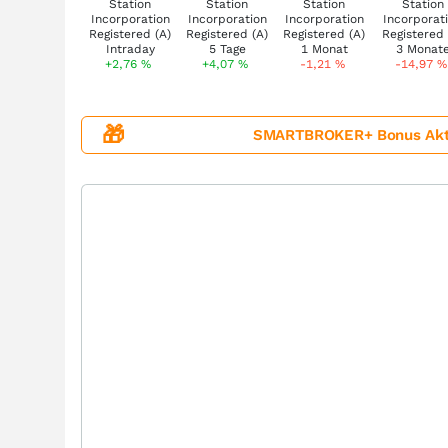
+2,76
%
+4,07
%
-1,21
%
-14,97
%
🎁
SMARTBROKER+ Bonus Aktion