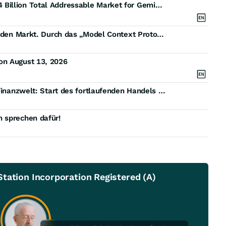
Independent Market Assessment Results Show $94 Billion Total Addressable Market for Gemini in Stage 2 and Stage 3 Acute Kidney Injury
Industrial Info Resources bringt IIR Envoy MCP auf den Markt. Durch das „Model Context Protocol“ wird von Menschen verifizierte industrielle Intelligenz direkt in die KI integriert.
on August 13, 2026
HUI (HUI: VSE) verbindet traditionelle mit Krypto-Finanzwelt: Start des fortlaufenden Handels in Wien mit einem führenden Market Maker und Ankündigung der bevorstehenden Notierung des Tokens an einer großen internationalen Börse
 sprechen dafür!
tation Incorporation Registered (A)