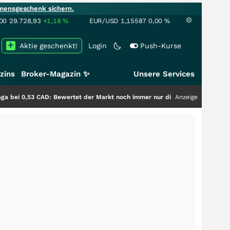
mensgeschenk sichern.
00
29.728,93
+1,18
%
EUR/USD
1,15587
0,00
%
Aktie geschenkt!
Login
Push-Kurse
zins
Broker-Magazin ✨
Unsere Services
 CAD: Bewertet der Markt noch immer nur die Hälfte der Story?
Anzeige
+++