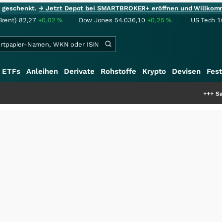
ie geschenkt.
→ Jetzt Depot bei SMARTBROKER+ eröffnen und Willkom
Brent)
82,27
+0,02
%
Dow Jones
54.036,10
+0,25
%
US Tech 1
ETFs
Anleihen
Derivate
Rohstoffe
Krypto
Devisen
Fest
+++
Saga bei 0,53