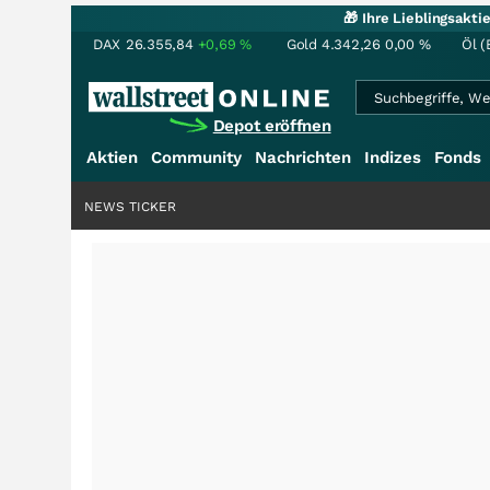
🎁 Ihre Lieblingsakt
DAX
26.355,84
+0,69
%
Gold
4.342,26
0,00
%
Öl (
Depot eröffnen
Aktien
Community
Nachrichten
Indizes
Fonds
NEWS TICKER