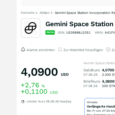
Aktien
Gemini Space Station Incorporation Re
Startseite
Gemini Space Station 
Aktie
ISIN:
US36866J1051
WKN:
A41F
Alarme einrichten
Zur Watchlist hinzufügen
Zu
Gemini Space Statio
4,0900
Geldkurs
4,0700
USD
07.08.26
2.300
S
Briefkurs
4,0800
+2,76
%
07.08.26
200
ST
+0,1100
USD
Letzter Kurs
08.08.26
Nasdaq
Hinweis
Verlängerte Hand
Mo-Fr von
07:30 bi
Neu: Samstag von 14