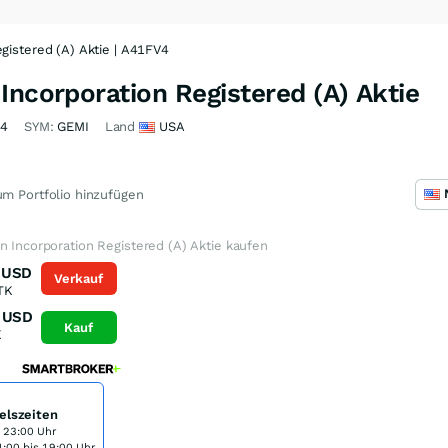
gistered (A) Aktie | A41FV4
Incorporation Registered (A) Aktie
V4
SYM:
GEMI
Land
USA
m Portfolio hinzufügen
n Incorporation Registered (A) Aktie kaufen
USD
Verkauf
TK
USD
Kauf
K
elszeiten
s 23:00 Uhr
:00 bis 19:00 Uhr