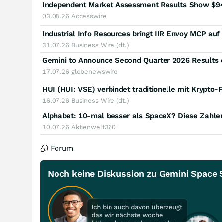
03.08.26
Accesswire
31.07.26
Business Wire (dt.)
Gemini to Announce Second Quarter 2026 Results 
17.07.26
globenewswire
16.07.26
Business Wire (dt.)
Alphabet: 10-mal besser als SpaceX? Diese Zahlen
10.07.26
Aktienwelt360
Forum
Noch keine Diskussion zu Gemini Space S