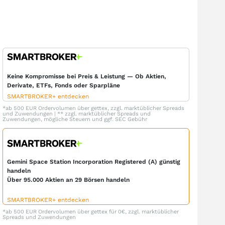
Keine Kompromisse bei Preis & Leistung — Ob Aktien,
Derivate, ETFs, Fonds oder Sparpläne
SMARTBROKER+ entdecken
*ab 500 EUR Ordervolumen über gettex, zzgl. marktüblicher Spreads
und Zuwendungen | ** zzgl. marktüblicher Spreads und
Zuwendungen, mögliche Steuern und ggf. SEC Gebühr
Gemini Space Station Incorporation Registered (A) günstig
handeln
Über 95.000 Aktien an 29 Börsen handeln
SMARTBROKER+ entdecken
*ab 500 EUR Ordervolumen über gettex für 0€, zzgl. marktüblicher
Spreads und Zuwendungen