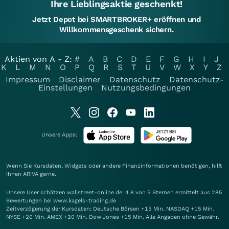
Ihre Lieblingsaktie geschenkt!
Jetzt Depot bei SMARTBROKER+ eröffnen und
Willkommensgeschenk sichern.
Aktien von A - Z:
#
A
B
C
D
E
F
G
H
I
J
K
L
M
N
O
P
Q
R
S
T
U
V
W
X
Y
Z
Impressum
Disclaimer
Datenschutz
Datenschutz-
Einstellungen
Nutzungsbedingungen
Unsere Apps:
Wenn Sie Kursdaten, Widgets oder andere Finanzinformationen benötigen, hilft
Ihnen
ARIVA
gerne.
Unsere User schätzen wallstreet-online.de: 4.8 von 5 Sternen ermittelt aus 285
Bewertungen bei www.kagels-trading.de
Zeitverzögerung der Kursdaten: Deutsche Börsen +15 Min. NASDAQ +15 Min.
NYSE +20 Min. AMEX +20 Min. Dow Jones +15 Min. Alle Angaben ohne Gewähr.