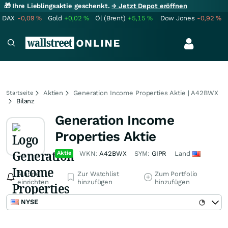
🎁 Ihre Lieblingsaktie geschenkt.
→ Jetzt Depot eröffnen
DAX
-0,09
%
Gold
+0,02
%
Öl (Brent)
+5,15
%
Dow Jones
-0,92
%
Aktien
Generation Income Properties Aktie | A42BWX
Startseite
Bilanz
Generation Income
Properties Aktie
Aktie
WKN:
A42BWX
SYM:
GIPR
Land
Alarme
Zur Watchlist
Zum Portfolio
einrichten
hinzufügen
hinzufügen
NYSE