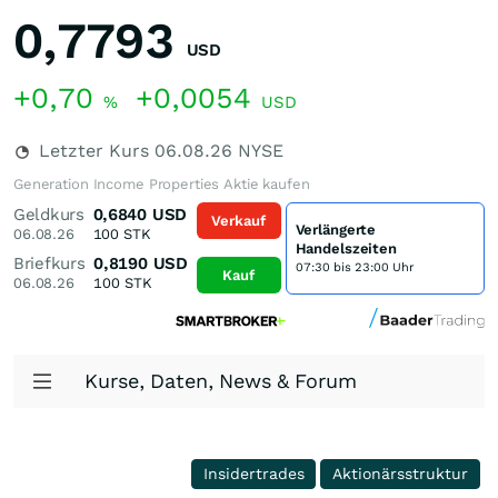
0,7793
USD
+0,70
+0,0054
%
USD
Letzter Kurs
06.08.26
NYSE
Generation Income Properties Aktie kaufen
Geldkurs
0,6840
USD
Verkauf
Verlängerte
06.08.26
100
STK
Handelszeiten
Briefkurs
0,8190
USD
07:30 bis 23:00 Uhr
Kauf
06.08.26
100
STK
Kurse, Daten, News & Forum
Insidertrades
Aktionärsstruktur