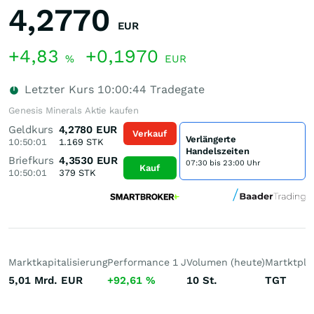
4,2770
EUR
+4,83
+0,1970
%
EUR
Letzter Kurs
10:00:44
Tradegate
Genesis Minerals Aktie kaufen
Geldkurs
4,2780
EUR
Verkauf
Verlängerte
10:50:01
1.169
STK
Handelszeiten
Briefkurs
4,3530
EUR
07:30 bis 23:00 Uhr
Kauf
10:50:01
379
STK
Marktkapitalisierung
Performance 1 J
Volumen (heute)
Martktpla
5,01 Mrd.
EUR
+92,61
%
10
St.
TGT