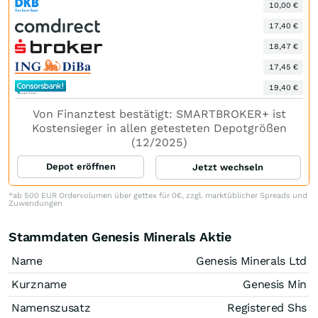
10,00 €
17,40 €
18,47 €
17,45 €
19,40 €
Von Finanztest bestätigt: SMARTBROKER+ ist
Kostensieger in allen getesteten Depotgrößen
(12/2025)
Depot eröffnen
Jetzt wechseln
*ab 500 EUR Ordervolumen über gettex für 0€, zzgl. marktüblicher Spreads und
Zuwendungen
Stammdaten Genesis Minerals Aktie
Name
Genesis Minerals Ltd
Kurzname
Genesis Min
Namenszusatz
Registered Shs