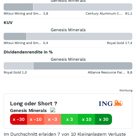
Genesis Minerals
Mitsui Mining and Smelting Company
3,8
Century Aluminum Company
91,1
KUV
Genesis Minerals
Mitsui Mining and Smelting Company
0,4
Royal Gold
17,4
Dividendenrendite in %
Genesis Minerals
Royal Gold
1,0
Alliance Resource Partners
9,8
Werbung
Long oder Short ?
Genesis Minerals
x -30
x -10
x -3
x 3
x 10
x 30
Im Durchschnitt erleiden 7 von 10 Kleinanlegern Verluste