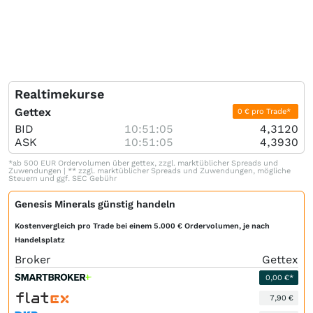
Realtimekurse
Gettex
0 € pro Trade*
BID
10:51:05
4,3120
ASK
10:51:05
4,3930
*ab 500 EUR Ordervolumen über gettex, zzgl. marktüblicher Spreads und
Zuwendungen | ** zzgl. marktüblicher Spreads und Zuwendungen, mögliche
Steuern und ggf. SEC Gebühr
Genesis Minerals günstig handeln
Kostenvergleich pro Trade bei einem 5.000 € Ordervolumen, je nach
Handelsplatz
Broker
Gettex
0,00 €*
7,90 €