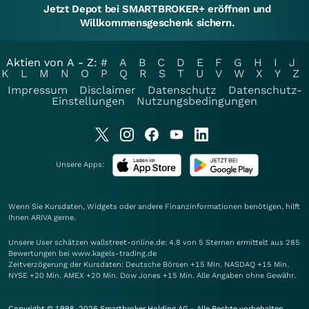
Jetzt Depot bei SMARTBROKER+ eröffnen und
Willkommensgeschenk sichern.
Aktien von A - Z:
#
A
B
C
D
E
F
G
H
I
J
K
L
M
N
O
P
Q
R
S
T
U
V
W
X
Y
Z
Impressum
Disclaimer
Datenschutz
Datenschutz-
Einstellungen
Nutzungsbedingungen
Unsere Apps:
Wenn Sie Kursdaten, Widgets oder andere Finanzinformationen benötigen, hilft
Ihnen
ARIVA
gerne.
Unsere User schätzen wallstreet-online.de: 4.8 von 5 Sternen ermittelt aus 285
Bewertungen bei www.kagels-trading.de
Zeitverzögerung der Kursdaten: Deutsche Börsen +15 Min. NASDAQ +15 Min.
NYSE +20 Min. AMEX +20 Min. Dow Jones +15 Min. Alle Angaben ohne Gewähr.
Copyright © 1998-2026 Smartbroker Holding AG - Alle Rechte vorbehalten.