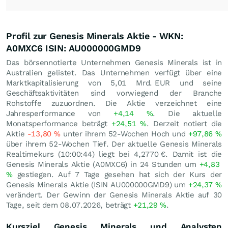
Profil zur Genesis Minerals Aktie - WKN:
A0MXC6 ISIN: AU000000GMD9
Das börsennotierte Unternehmen Genesis Minerals ist in
Australien gelistet. Das Unternehmen verfügt über eine
Marktkapitalisierung von 5,01 Mrd.
EUR
und seine
Geschäftsaktivitäten sind vorwiegend der Branche
Rohstoffe zuzuordnen. Die Aktie verzeichnet eine
Jahresperformance von
+4,14
%
. Die aktuelle
Monatsperformance beträgt
+24,51
%
. Derzeit notiert die
Aktie
-13,80
%
unter ihrem 52-Wochen Hoch und
+97,86
%
über ihrem 52-Wochen Tief. Der aktuelle Genesis Minerals
Realtimekurs (10:00:44) liegt bei 4,2770
€
. Damit ist die
Genesis Minerals Aktie (A0MXC6) in 24 Stunden um
+4,83
%
gestiegen. Auf 7 Tage gesehen hat sich der Kurs der
Genesis Minerals Aktie (ISIN AU000000GMD9) um
+24,37
%
verändert. Der Gewinn der Genesis Minerals Aktie auf 30
Tage, seit dem 08.07.2026, beträgt
+21,29
%
.
Kursziel Genesis Minerals und Analysten