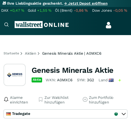
🎁 Ihre Lieblingsaktie geschenkt.
→ Jetzt Depot eröffnen
DAX
+0,47
%
Gold
+1,55
%
Öl (Brent)
-0,86
%
Dow Jones
-0,05
%
Aktien
Genesis Minerals Aktie | A0MXC6
Startseite
Genesis Minerals Aktie
Aktie
WKN:
A0MXC6
SYM:
3G2
Land
Alarme
Zur Watchlist
Zum Portfolio
einrichten
hinzufügen
hinzufügen
Tradegate