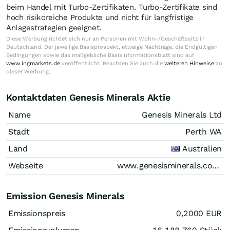
beim Handel mit Turbo-Zertifikaten. Turbo-Zertifikate sind
hoch risikoreiche Produkte und nicht für langfristige
Anlagestrategien geeignet.
Diese Werbung richtet sich nur an Personen mit Wohn-/Geschäftssitz in
Deutschland. Der jeweilige Basisprospekt, etwaige Nachträge, die Endgültigen
Bedingungen sowie das maßgebliche Basisinformationsblatt sind auf
www.ingmarkets.de
veröffentlicht. Beachten Sie auch die
weiteren Hinweise
zu
dieser Werbung.
Kontaktdaten Genesis Minerals Aktie
Name
Genesis Minerals Ltd
Stadt
Perth WA
Land
Australien
Webseite
www.genesisminerals.com.au
Emission Genesis Minerals
Emissionspreis
0,2000
EUR