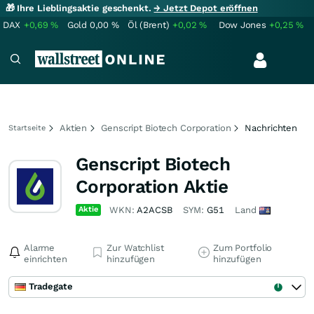
🎁 Ihre Lieblingsaktie geschenkt.
→ Jetzt Depot eröffnen
DAX
+0,69
%
Gold
0,00
%
Öl (Brent)
+0,02
%
Dow Jones
+0,25
%
Aktien
Genscript Biotech Corporation
Nachrichten
Startseite
Genscript Biotech
Corporation Aktie
Aktie
WKN:
A2ACSB
SYM:
G51
Land
Alarme
Zur Watchlist
Zum Portfolio
einrichten
hinzufügen
hinzufügen
Tradegate