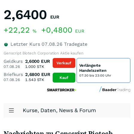
2,6400
EUR
+22,22
+0,4800
%
EUR
Letzter Kurs
07.08.26
Tradegate
Genscript Biotech Corporation Aktie kaufen
Geldkurs
2,6000
EUR
Verkauf
Verlängerte
07.08.26
1.000
STK
Handelszeiten
Briefkurs
2,6800
EUR
07:30 bis 23:00 Uhr
Kauf
07.08.26
1.543
STK
Kurse, Daten, News & Forum
Nachrichten zu Genscript Biotech