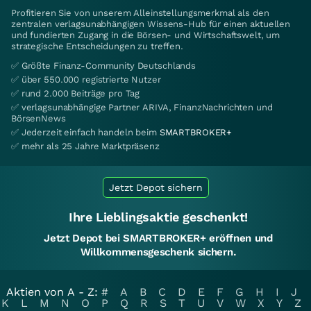
Profitieren Sie von unserem Alleinstellungsmerkmal als den
zentralen verlagsunabhängigen Wissens-Hub für einen aktuellen
und fundierten Zugang in die Börsen- und Wirtschaftswelt, um
strategische Entscheidungen zu treffen.
✅ Größte Finanz-Community Deutschlands
✅ über 550.000 registrierte Nutzer
✅ rund 2.000 Beiträge pro Tag
✅ verlagsunabhängige Partner ARIVA, FinanzNachrichten und
BörsenNews
✅ Jederzeit einfach handeln beim
SMARTBROKER+
✅ mehr als 25 Jahre Marktpräsenz
Jetzt Depot sichern
Ihre Lieblingsaktie geschenkt!
Jetzt Depot bei SMARTBROKER+ eröffnen und
Willkommensgeschenk sichern.
Aktien von A - Z:
#
A
B
C
D
E
F
G
H
I
J
K
L
M
N
O
P
Q
R
S
T
U
V
W
X
Y
Z