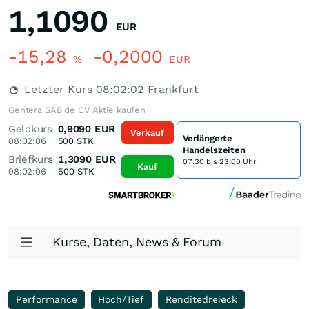
1,1090
EUR
-15,28
-0,2000
%
EUR
Letzter Kurs
08:02:02
Frankfurt
Gentera SAB de CV Aktie kaufen
Geldkurs
0,9090
EUR
Verkauf
Verlängerte
08:02:06
500
STK
Handelszeiten
Briefkurs
1,3090
EUR
07:30 bis 23:00 Uhr
Kauf
08:02:06
500
STK
Kurse, Daten, News & Forum
Performance
Hoch/Tief
Renditedreieck