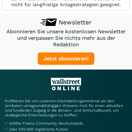
nicht für langfristige Anlagestrategien geeignet.
Newsletter
Abonnieren Sie unsere kostenlosen Newsletter
und verpassen Sie nichts mehr aus der
Redaktion
Jetzt abonnieren!
Profitieren Sie von unserem Alleinstellungsmerkmal als den
zentralen verlagsunabhängigen Wissens-Hub für einen aktuellen
und fundierten Zugang in die Börsen- und Wirtschaftswelt, um
strategische Entscheidungen zu treffen.
✅ Größte Finanz-Community Deutschlands
✅ über 550.000 registrierte Nutzer