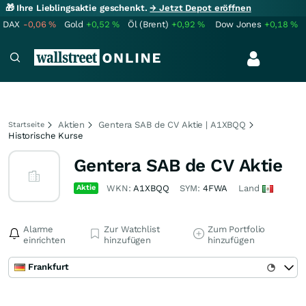
🎁 Ihre Lieblingsaktie geschenkt.
→ Jetzt Depot eröffnen
DAX
-0,06
%
Gold
+0,52
%
Öl (Brent)
+0,92
%
Dow Jones
+0,18
%
Aktien
Gentera SAB de CV Aktie | A1XBQQ
Startseite
Historische Kurse
Gentera SAB de CV Aktie
Aktie
WKN:
A1XBQQ
SYM:
4FWA
Land
Alarme
Zur Watchlist
Zum Portfolio
einrichten
hinzufügen
hinzufügen
Frankfurt