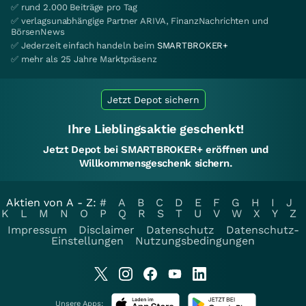
✅ rund 2.000 Beiträge pro Tag
✅ verlagsunabhängige Partner ARIVA, FinanzNachrichten und
BörsenNews
✅ Jederzeit einfach handeln beim
SMARTBROKER+
✅ mehr als 25 Jahre Marktpräsenz
Jetzt Depot sichern
Ihre Lieblingsaktie geschenkt!
Jetzt Depot bei SMARTBROKER+ eröffnen und
Willkommensgeschenk sichern.
Aktien von A - Z:
#
A
B
C
D
E
F
G
H
I
J
K
L
M
N
O
P
Q
R
S
T
U
V
W
X
Y
Z
Impressum
Disclaimer
Datenschutz
Datenschutz-
Einstellungen
Nutzungsbedingungen
Unsere Apps: