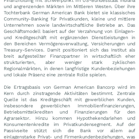
Finanzholding mit Schwerpunkt im US-Bundesstaat Indiana
und angrenzenden Märkten im Mittleren Westen. Über ihre
Tochterbank German American Bank bietet sie klassisches
Community-Banking für Privatkunden, kleine und mittlere
Unternehmen sowie landwirtschaftliche Betriebe an. Das
Geschäftsmodell basiert auf der Verzahnung von Einlagen-
und Kreditgeschäft mit ergänzenden Dienstleistungen in
den Bereichen Vermögensverwaltung, Versicherungen und
Treasury-Services. Damit positioniert sich das Institut als
breit aufgestellter Finanzpartner in wirtschaftlich eher
strukturierten, aber weniger stark zyklischen
Regionalmärkten, in denen langfristige Kundenbeziehungen
und lokale Präsenz eine zentrale Rolle spielen.
Die Ertragsbasis von German American Bancorp wird im
Kern durch zinstragende Aktivitäten bestimmt. Zentrale
Quelle ist das Kreditgeschäft mit gewerblichen Kunden,
insbesondere gewerblichen Immobilienfinanzierungen,
Betriebsmittelkrediten und Finanzierungen für den
Agrarsektor. Hinzu kommen Hypothekendarlehen und
Konsumentenkredite im Privatkundensegment. Auf der
Passivseite stützt sich die Bank vor allem auf
einlagenstarke Privat- und Firmenkundenbeziehungen, was