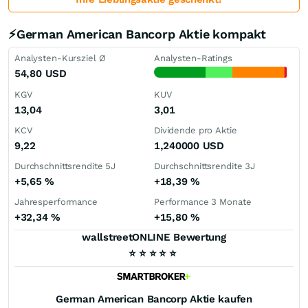
⚡German American Bancorp Aktie kompakt
Analysten-Kursziel Ø
Analysten-Ratings
54,80
USD
KGV
KUV
13,04
3,01
KCV
Dividende pro Aktie
9,22
1,240000
USD
Durchschnittsrendite 5J
Durchschnittsrendite 3J
+5,65
%
+18,39
%
Jahresperformance
Performance 3 Monate
+32,34
%
+15,80
%
wallstreetONLINE Bewertung
⭐
⭐
⭐
⭐
⭐
German American Bancorp
Aktie kaufen