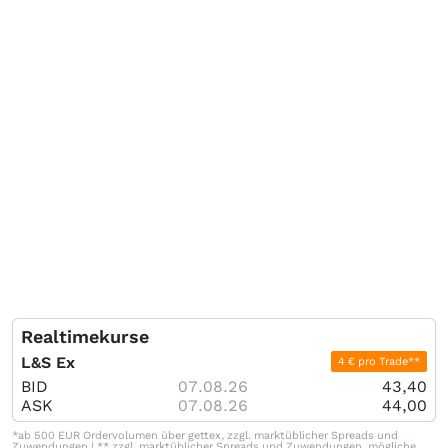
Realtimekurse
L&S Ex
4 € pro Trade**
BID
07.08.26
43,40
ASK
07.08.26
44,00
*ab 500 EUR Ordervolumen über gettex, zzgl. marktüblicher Spreads und
Zuwendungen | ** zzgl. marktüblicher Spreads und Zuwendungen, mögliche