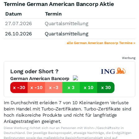
Termine German American Bancorp Aktie
Datum
Termin
27.07.2026
Quartalsmitteilung
26.10.2026
Quartalsmitteilung
alle German American Bancorp Termine »
Werbung
Long oder Short ?
German American Bancorp
x -30
x -10
x -3
x 3
x 10
x 30
Im Durchschnitt erleiden 7 von 10 Kleinanlegern Verluste
beim Handel mit Turbo-Zertifikaten. Turbo-Zertifikate sind
hoch risikoreiche Produkte und nicht für langfristige
Anlagestrategien geeignet.
Diese Werbung richtet sich nur an Personen mit Wohn-/Geschäftssitz in
Deutschland. Der jeweilige Basisprospekt, etwaige Nachträge, die Endgültigen
Bedingungen sowie das maßgebliche Basisinformationsblatt sind auf