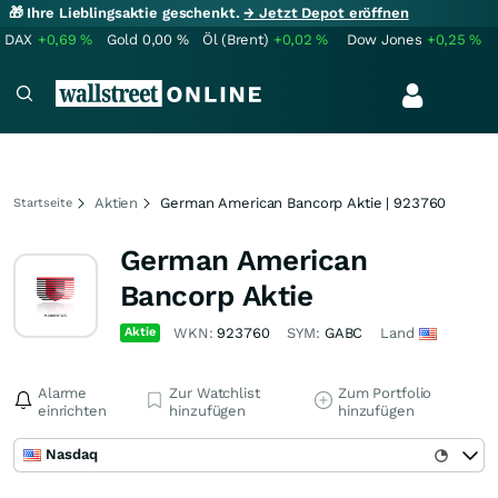
🎁 Ihre Lieblingsaktie geschenkt.
→ Jetzt Depot eröffnen
DAX
+0,69
%
Gold
0,00
%
Öl (Brent)
+0,02
%
Dow Jones
+0,25
%
Aktien
German American Bancorp Aktie | 923760
Startseite
German American
Bancorp Aktie
Aktie
WKN:
923760
SYM:
GABC
Land
Alarme
Zur Watchlist
Zum Portfolio
einrichten
hinzufügen
hinzufügen
Nasdaq