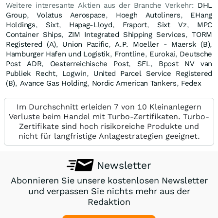
Weitere interesante Aktien aus der Branche Verkehr:
DHL
Group
,
Volatus Aerospace
,
Hoegh Autoliners
,
EHang
Holdings
,
Sixt
,
Hapag-Lloyd
,
Fraport
,
Sixt Vz
,
MPC
Container Ships
,
ZIM Integrated Shipping Services
,
TORM
Registered (A)
,
Union Pacific
,
A.P. Moeller - Maersk (B)
,
Hamburger Hafen und Logistik
,
Frontline
,
Eurokai
,
Deutsche
Post ADR
,
Oesterreichische Post
,
SFL
,
Bpost NV van
Publiek Recht
,
Logwin
,
United Parcel Service Registered
(B)
,
Avance Gas Holding
,
Nordic American Tankers
,
Fedex
Im Durchschnitt erleiden 7 von 10 Kleinanlegern
Verluste beim Handel mit Turbo-Zertifikaten. Turbo-
Zertifikate sind hoch risikoreiche Produkte und
nicht für langfristige Anlagestrategien geeignet.
Newsletter
Abonnieren Sie unsere kostenlosen Newsletter
und verpassen Sie nichts mehr aus der
Redaktion