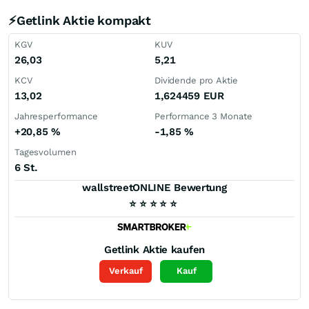
⚡Getlink Aktie kompakt
KGV
KUV
26,03
5,21
KCV
Dividende pro Aktie
13,02
1,624459
EUR
Jahresperformance
Performance 3 Monate
+20,85
%
-1,85
%
Tagesvolumen
6 St.
wallstreetONLINE Bewertung
⭐
⭐
⭐
⭐
⭐
Getlink
Aktie kaufen
Verkauf
Kauf