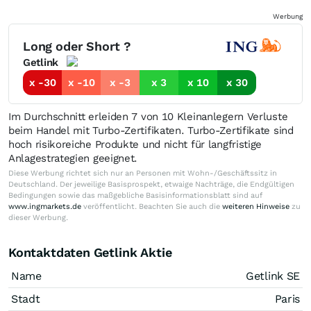
Werbung
Long oder Short ?
Getlink
x -30
x -10
x -3
x 3
x 10
x 30
Im Durchschnitt erleiden 7 von 10 Kleinanlegern Verluste
beim Handel mit Turbo-Zertifikaten. Turbo-Zertifikate sind
hoch risikoreiche Produkte und nicht für langfristige
Anlagestrategien geeignet.
Diese Werbung richtet sich nur an Personen mit Wohn-/Geschäftssitz in
Deutschland. Der jeweilige Basisprospekt, etwaige Nachträge, die Endgültigen
Bedingungen sowie das maßgebliche Basisinformationsblatt sind auf
www.ingmarkets.de
veröffentlicht. Beachten Sie auch die
weiteren Hinweise
zu
dieser Werbung.
Kontaktdaten Getlink Aktie
Name
Getlink SE
Stadt
Paris