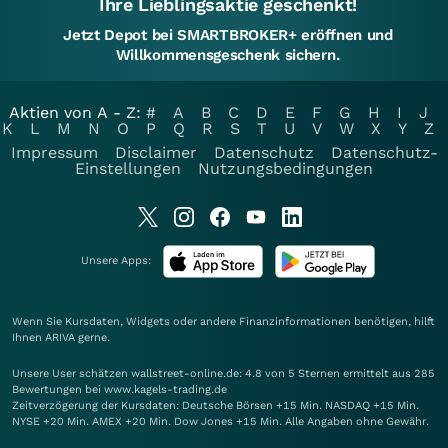
Ihre Lieblingsaktie geschenkt!
Jetzt Depot bei SMARTBROKER+ eröffnen und
Willkommensgeschenk sichern.
Aktien von A - Z:
#
A
B
C
D
E
F
G
H
I
J
K
L
M
N
O
P
Q
R
S
T
U
V
W
X
Y
Z
Impressum
Disclaimer
Datenschutz
Datenschutz-
Einstellungen
Nutzungsbedingungen
Unsere Apps:
Wenn Sie Kursdaten, Widgets oder andere Finanzinformationen benötigen, hilft
Ihnen
ARIVA
gerne.
Unsere User schätzen wallstreet-online.de: 4.8 von 5 Sternen ermittelt aus 285
Bewertungen bei www.kagels-trading.de
Zeitverzögerung der Kursdaten: Deutsche Börsen +15 Min. NASDAQ +15 Min.
NYSE +20 Min. AMEX +20 Min. Dow Jones +15 Min. Alle Angaben ohne Gewähr.