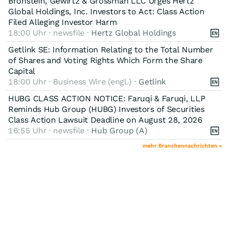
Bronstein, Gewirtz & Grossman LLC Urges Hertz
Global Holdings, Inc. Investors to Act: Class Action
Filed Alleging Investor Harm
18:00 Uhr · newsfile ·
Hertz Global Holdings
Getlink SE: Information Relating to the Total Number
of Shares and Voting Rights Which Form the Share
Capital
18:00 Uhr · Business Wire (engl.) ·
Getlink
HUBG CLASS ACTION NOTICE: Faruqi & Faruqi, LLP
Reminds Hub Group (HUBG) Investors of Securities
Class Action Lawsuit Deadline on August 28, 2026
16:55 Uhr · newsfile ·
Hub Group (A)
mehr Branchennachrichten »