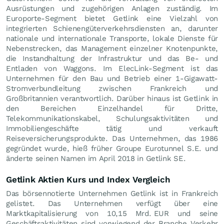
Ausrüstungen und zugehörigen Anlagen zuständig. Im
Europorte-Segment bietet Getlink eine Vielzahl von
integrierten Schienengüterverkehrsdiensten an, darunter
nationale und internationale Transporte, lokale Dienste für
Nebenstrecken, das Management einzelner Knotenpunkte,
die Instandhaltung der Infrastruktur und das Be- und
Entladen von Waggons. Im ElecLink-Segment ist das
Unternehmen für den Bau und Betrieb einer 1-Gigawatt-
Stromverbundleitung zwischen Frankreich und
Großbritannien verantwortlich. Darüber hinaus ist Getlink in
den Bereichen Einzelhandel für Dritte,
Telekommunikationskabel, Schulungsaktivitäten und
Immobiliengeschäfte tätig und verkauft
Reiseversicherungsprodukte. Das Unternehmen, das 1986
gegründet wurde, hieß früher Groupe Eurotunnel S.E. und
änderte seinen Namen im April 2018 in Getlink SE.
Getlink Aktien Kurs und Index Vergleich
Das börsennotierte Unternehmen Getlink ist in Frankreich
gelistet. Das Unternehmen verfügt über eine
Marktkapitalisierung von 10,15 Mrd.
EUR
und seine
Geschäftsaktivitäten sind vorwiegend der Branche Verkehr