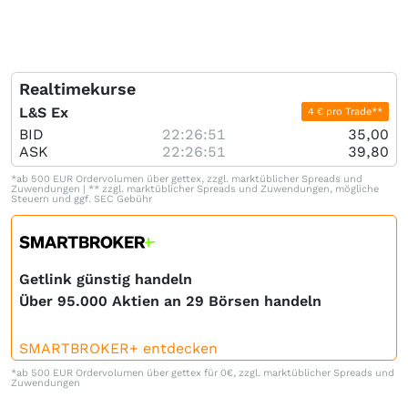
Realtimekurse
L&S Ex
4 € pro Trade**
BID
22:26:51
35,00
ASK
22:26:51
39,80
*ab 500 EUR Ordervolumen über gettex, zzgl. marktüblicher Spreads und
Zuwendungen | ** zzgl. marktüblicher Spreads und Zuwendungen, mögliche
Steuern und ggf. SEC Gebühr
Getlink günstig handeln
Über 95.000 Aktien an 29 Börsen handeln
SMARTBROKER+ entdecken
*ab 500 EUR Ordervolumen über gettex für 0€, zzgl. marktüblicher Spreads und
Zuwendungen