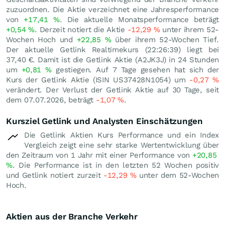
zuzuordnen. Die Aktie verzeichnet eine Jahresperformance
von
+17,41
%
. Die aktuelle Monatsperformance beträgt
+0,54
%
. Derzeit notiert die Aktie
-12,29
%
unter ihrem 52-
Wochen Hoch und
+22,85
%
über ihrem 52-Wochen Tief.
Der aktuelle Getlink Realtimekurs (22:26:39) liegt bei
37,40
€
. Damit ist die Getlink Aktie (A2JK3J) in 24 Stunden
um
+0,81
%
gestiegen. Auf 7 Tage gesehen hat sich der
Kurs der Getlink Aktie (ISIN US37428N1054) um
-0,27
%
verändert. Der Verlust der Getlink Aktie auf 30 Tage, seit
dem 07.07.2026, beträgt
-1,07
%
.
Kursziel Getlink und Analysten Einschätzungen
Die Getlink Aktien Kurs Performance und ein Index
Vergleich zeigt eine sehr starke Wertentwicklung über
den Zeitraum von 1 Jahr mit einer Performance von
+20,85
%
. Die Performance ist in den letzten 52 Wochen positiv
und Getlink notiert zurzeit
-12,29
%
unter dem 52-Wochen
Hoch.
Aktien aus der Branche Verkehr