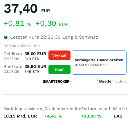
37,40
EUR
+0,81
+0,30
%
EUR
Letzter Kurs
22:26:39
Lang & Schwarz
Getlink Aktie kaufen
Geldkurs
35,00
EUR
Verkauf
22:26:39
349
STK
Verlängerte Handelszeiten
07:30 bis 23:00 Uhr
Briefkurs
39,80
EUR
Kauf
22:26:39
349
STK
Marktkapitalisierung
Dividendenrendite
Performance 1 J
Martktp
10,15 Mrd.
EUR
+4,41
%
+20,85
%
LAS