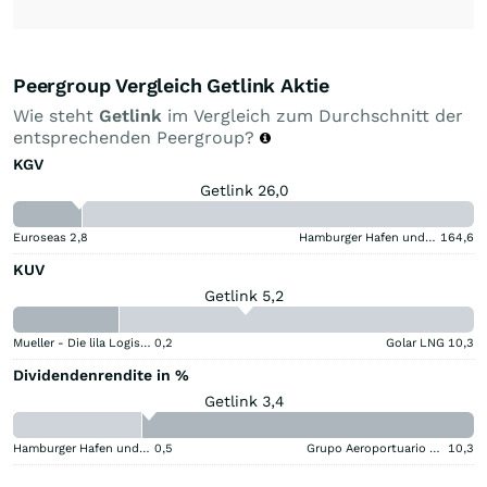
Peergroup Vergleich Getlink Aktie
Wie steht
Getlink
im Vergleich zum Durchschnitt der
entsprechenden Peergroup?
KGV
Getlink 26,0
Euroseas
2,8
Hamburger Hafen und Logistik
164,6
KUV
Getlink 5,2
Mueller - Die lila Logistik
0,2
Golar LNG
10,3
Dividendenrendite in %
Getlink 3,4
Hamburger Hafen und Logistik
0,5
Grupo Aeroportuario del Centro Norte SAB de CV (B) (B)
10,3