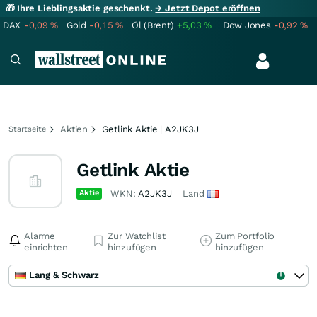
🎁 Ihre Lieblingsaktie geschenkt.
→ Jetzt Depot eröffnen
DAX
-0,09
%
Gold
-0,15
%
Öl (Brent)
+5,03
%
Dow Jones
-0,92
%
Aktien
Getlink Aktie | A2JK3J
Startseite
Getlink Aktie
Aktie
WKN:
A2JK3J
Land
Alarme
Zur Watchlist
Zum Portfolio
einrichten
hinzufügen
hinzufügen
Lang & Schwarz